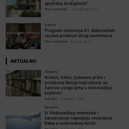
sportska dostignuća”
Plava vinkovačka
-
22 studenoga, 2022
Kultura
Program otvorenja 51. Đakovačkih
vezova prekinut zbog nevremena
Plava vinkovačka
-
8 srpnja, 2017
AKTUALNO
Aktualno
Krimići, trileri, ljubavne priče i
povijesna fikcija najtraženiji su
žanrovi ovoga ljeta u vinkovačkoj
knjižnici
Ana Tokić
-
6 kolovoza, 2026
Aktualno
Iz Vinkovačkog vodovoda i
kanalizacije najavljuju smanjenje
tlaka u vodovodnoj mreži