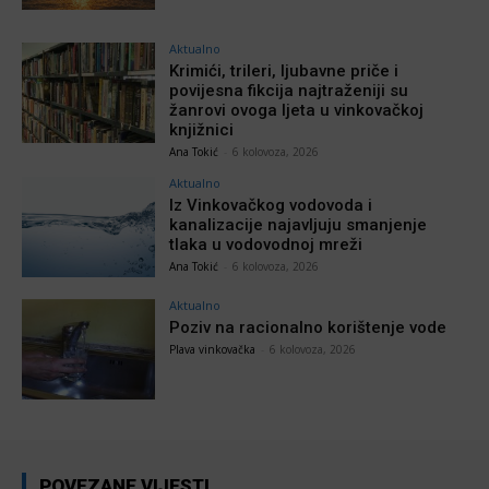
Aktualno
Krimići, trileri, ljubavne priče i
povijesna fikcija najtraženiji su
žanrovi ovoga ljeta u vinkovačkoj
knjižnici
Ana Tokić
-
6 kolovoza, 2026
Aktualno
Iz Vinkovačkog vodovoda i
kanalizacije najavljuju smanjenje
tlaka u vodovodnoj mreži
Ana Tokić
-
6 kolovoza, 2026
Aktualno
Poziv na racionalno korištenje vode
Plava vinkovačka
-
6 kolovoza, 2026
POVEZANE VIJESTI