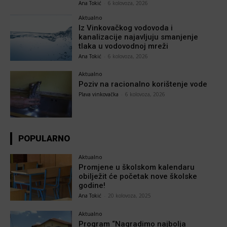
Ana Tokić
-
6 kolovoza, 2026
Aktualno
Iz Vinkovačkog vodovoda i
kanalizacije najavljuju smanjenje
tlaka u vodovodnoj mreži
Ana Tokić
-
6 kolovoza, 2026
Aktualno
Poziv na racionalno korištenje vode
Plava vinkovačka
-
6 kolovoza, 2026
POPULARNO
Aktualno
Promjene u školskom kalendaru
obilježit će početak nove školske
godine!
Ana Tokić
-
20 kolovoza, 2025
Aktualno
Program “Nagradimo najbolja