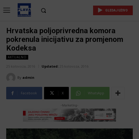
GLEDAJ UŽIVO
Hrvatska poljoprivredna komora
pokrenula inicijativu za promjenom
Kodeksa
AKTUALNO
25 kolovoza, 2016
Updated:
25 kolovoza, 2016
By
admin
Facebook
X
WhatsApp
-Marketing-