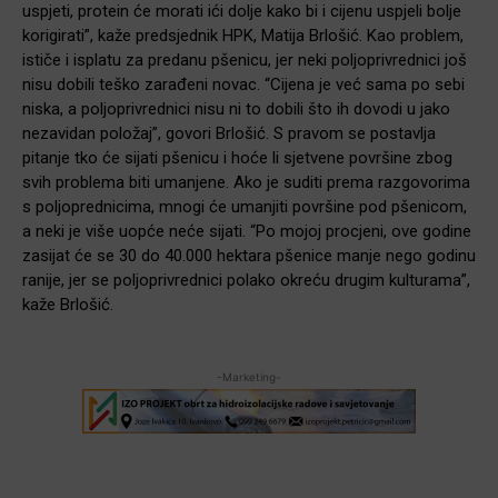
uspjeti, protein će morati ići dolje kako bi i cijenu uspjeli bolje
korigirati”, kaže predsjednik HPK, Matija Brlošić. Kao problem,
ističe i isplatu za predanu pšenicu, jer neki poljoprivrednici još
nisu dobili teško zarađeni novac. “Cijena je već sama po sebi
niska, a poljoprivrednici nisu ni to dobili što ih dovodi u jako
nezavidan položaj”, govori Brlošić. S pravom se postavlja
pitanje tko će sijati pšenicu i hoće li sjetvene površine zbog
svih problema biti umanjene. Ako je suditi prema razgovorima
s poljoprednicima, mnogi će umanjiti površine pod pšenicom,
a neki je više uopće neće sijati. “Po mojoj procjeni, ove godine
zasijat će se 30 do 40.000 hektara pšenice manje nego godinu
ranije, jer se poljoprivrednici polako okreću drugim kulturama”,
kaže Brlošić.
-Marketing-