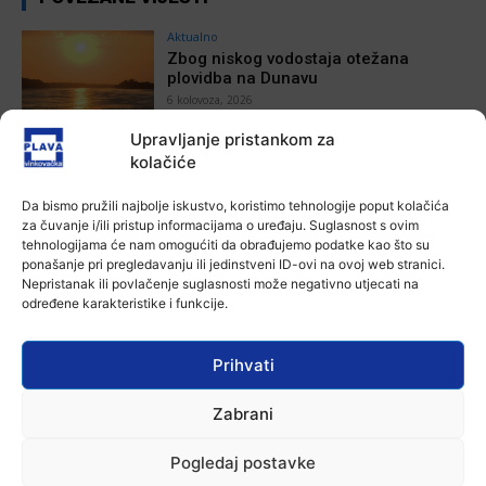
Aktualno
Zbog niskog vodostaja otežana
plovidba na Dunavu
6 kolovoza, 2026
Upravljanje pristankom za
Aktualno
kolačiće
Krimići, trileri, ljubavne priče i
povijesna fikcija najtraženiji su
Da bismo pružili najbolje iskustvo, koristimo tehnologije poput kolačića
žanrovi ovoga ljeta u vinkovačkoj
za čuvanje i/ili pristup informacijama o uređaju. Suglasnost s ovim
knjižnici
tehnologijama će nam omogućiti da obrađujemo podatke kao što su
6 kolovoza, 2026
ponašanje pri pregledavanju ili jedinstveni ID-ovi na ovoj web stranici.
Nepristanak ili povlačenje suglasnosti može negativno utjecati na
Aktualno
određene karakteristike i funkcije.
Iz Vinkovačkog vodovoda i
kanalizacije najavljuju smanjenje
tlaka u vodovodnoj mreži
Prihvati
6 kolovoza, 2026
Zabrani
Aktualno
Poziv na racionalno korištenje vode
6 kolovoza, 2026
Pogledaj postavke