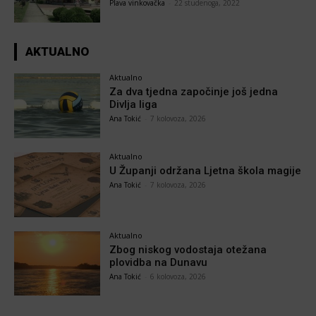
Plava vinkovačka
-
22 studenoga, 2022
AKTUALNO
Aktualno
Za dva tjedna započinje još jedna
Divlja liga
Ana Tokić
-
7 kolovoza, 2026
Aktualno
U Županji održana Ljetna škola magije
Ana Tokić
-
7 kolovoza, 2026
Aktualno
Zbog niskog vodostaja otežana
plovidba na Dunavu
Ana Tokić
-
6 kolovoza, 2026