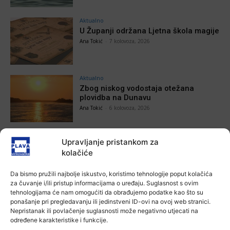
Aktualno
U Županji održana Ljetna škola magije
Ana Tokić
-
7 kolovoza, 2026
Aktualno
Zbog niskog vodostaja otežana
plovidba na Dunavu
Ana Tokić
-
6 kolovoza, 2026
Upravljanje pristankom za
kolačiće
POVEZANE VIJESTI
Da bismo pružili najbolje iskustvo, koristimo tehnologije poput kolačića
Aktualno
za čuvanje i/ili pristup informacijama o uređaju. Suglasnost s ovim
Autoklub Vinkovci u rujnu će obilježiti
tehnologijama će nam omogućiti da obrađujemo podatke kao što su
stotu godišnjicu djelovanja
ponašanje pri pregledavanju ili jedinstveni ID-ovi na ovoj web stranici.
Nepristanak ili povlačenje suglasnosti može negativno utjecati na
7 kolovoza, 2026
određene karakteristike i funkcije.