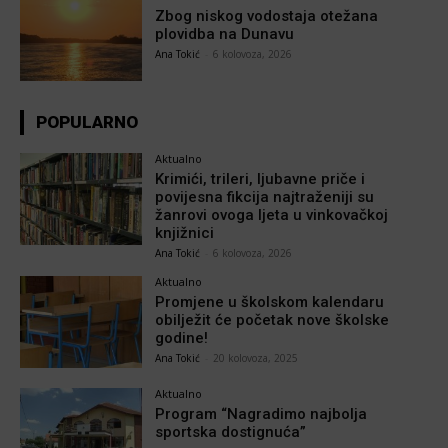
Zbog niskog vodostaja otežana
plovidba na Dunavu
Ana Tokić
-
6 kolovoza, 2026
POPULARNO
Aktualno
Krimići, trileri, ljubavne priče i
povijesna fikcija najtraženiji su
žanrovi ovoga ljeta u vinkovačkoj
knjižnici
Ana Tokić
-
6 kolovoza, 2026
Aktualno
Promjene u školskom kalendaru
obilježit će početak nove školske
godine!
Ana Tokić
-
20 kolovoza, 2025
Aktualno
Program “Nagradimo najbolja
sportska dostignuća”