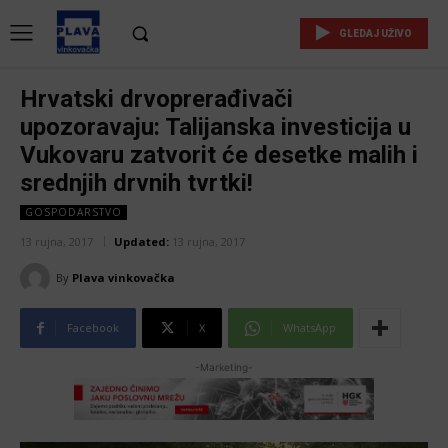
GLEDAJ UŽIVO
Hrvatski drvoprerađivači
upozoravaju: Talijanska investicija u
Vukovaru zatvorit će desetke malih i
srednjih drvnih tvrtki!
GOSPODARSTVO
13 rujna, 2017
Updated:
13 rujna, 2017
By
Plava vinkovačka
Facebook
X
WhatsApp
-Marketing-