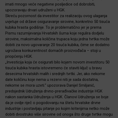
imati mnogo veće negativne posljedice od dobrobiti,
upozoravaju drvari udruženi u HGK.
Skreću pozornost da investitor za realizaciju ovog ulaganja
uvjetuje od države osiguravanje sirovine, konkretno 50 tisuća
kubika hrasta godišnje. To je problematično jer je prema
Pismu razumijevanja Hrvatskih šuma koje regulira dodjelu
sirovine, maksimalna količina trupaca koju jedna tvrtka može
dobiti za novo ugovaranje 20 tisuća kubika, čime se dodatno
ugrožava konkurentnost domaćih proizvođača – stoji u
priopćenju HGK.
„Investicija koja će osigurati bilo kojem novom investitoru 50
tisuća kubika hrasta istovremeno će staviti ključ u bravu
desecima hrvatskih malih i srednjih tvrtki. Jer, ako nekome
date količinu koje nema u rezervi niti je sada dostatna,
nekome se mora uzeti.“ upozorava Danijel Smiljanić,
predsjednik Udruženja drvno-prerađivačke industrije HGK
nakon sastanka Udruženja u HGK. Članovi Udruženja se boje
da je ovdje riječ o pogodovanju na štetu hrvatske drvne
industrije i postavljaju pitanje po kojim kriterijima netko može
dobiti dvostruko više sirovine od onoga što druge tvrtke mogu