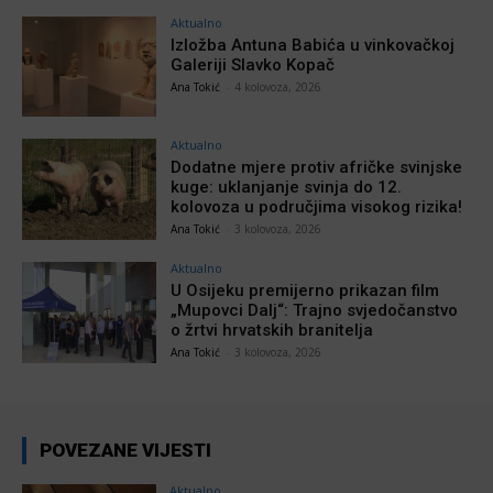
Aktualno
Izložba Antuna Babića u vinkovačkoj
Galeriji Slavko Kopač
Ana Tokić
-
4 kolovoza, 2026
Aktualno
Dodatne mjere protiv afričke svinjske
kuge: uklanjanje svinja do 12.
kolovoza u područjima visokog rizika!
Ana Tokić
-
3 kolovoza, 2026
Aktualno
U Osijeku premijerno prikazan film
„Mupovci Dalj“: Trajno svjedočanstvo
o žrtvi hrvatskih branitelja
Ana Tokić
-
3 kolovoza, 2026
POVEZANE VIJESTI
Aktualno