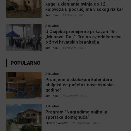
kuge: uklanjanje svinja do 12.
kolovoza u područjima visokog rizika!
Ana Tokić
-
3 kolovoza, 2026
Aktualno
U Osijeku premijerno prikazan film
„Mupovci Dalj“: Trajno svjedočanstvo
o žrtvi hrvatskih branitelja
Ana Tokić
-
3 kolovoza, 2026
POPULARNO
Aktualno
Promjene u školskom kalendaru
obilježit će početak nove školske
godine!
Ana Tokić
-
20 kolovoza, 2025
Aktualno
Program “Nagradimo najbolja
sportska dostignuća”
Plava vinkovačka
-
22 studenoga, 2022