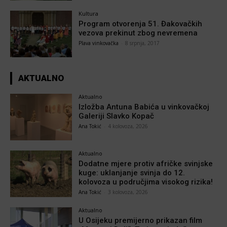
Kultura
Program otvorenja 51. Đakovačkih
vezova prekinut zbog nevremena
Plava vinkovačka
-
8 srpnja, 2017
AKTUALNO
Aktualno
Izložba Antuna Babića u vinkovačkoj
Galeriji Slavko Kopač
Ana Tokić
-
4 kolovoza, 2026
Aktualno
Dodatne mjere protiv afričke svinjske
kuge: uklanjanje svinja do 12.
kolovoza u područjima visokog rizika!
Ana Tokić
-
3 kolovoza, 2026
Aktualno
U Osijeku premijerno prikazan film