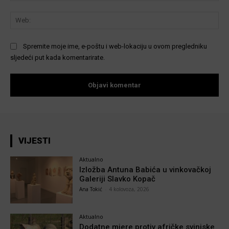
We
Spremite moje ime, e-poštu i web-lokaciju u ovom pregledniku
sljedeći put kada komentarirate.
VIJESTI
Aktualno
Izložba Antuna Babića u vinkovačkoj
Galeriji Slavko Kopač
Ana Tokić
-
4 kolovoza, 2026
Aktualno
Dodatne mjere protiv afričke svinjske