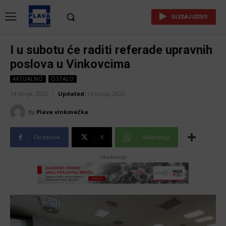
GLEDAJ UŽIVO
I u subotu će raditi referade upravnih
poslova u Vinkovcima
AKTUALNO
OSTALO
14 lipnja, 2023
Updated:
14 lipnja, 2023
By
Plava vinkovačka
Facebook
X
WhatsApp
-Marketing-