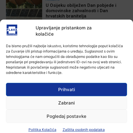
U Osijeku obilježen Dan pobjede i
domovinske zahvalnosti i Dan
hrvatskih branitelja
4 kolovoza, 2026
Upravljanje pristankom za
Aktualno
kolačiće
Izložba Antuna Babića u vinkovačkoj
Galeriji Slavko Kopač
Da bismo pružili najbolje iskustvo, koristimo tehnologije poput kolačića
4 kolovoza, 2026
za čuvanje i/ili pristup informacijama o uređaju. Suglasnost s ovim
tehnologijama će nam omogućiti da obrađujemo podatke kao što su
ponašanje pri pregledavanju ili jedinstveni ID-ovi na ovoj web stranici.
Aktualno
Nepristanak ili povlačenje suglasnosti može negativno utjecati na
Dodatne mjere protiv afričke svinjske
određene karakteristike i funkcije.
kuge: uklanjanje svinja do 12.
kolovoza u područjima visokog rizika!
3 kolovoza, 2026
Prihvati
Aktualno
Zabrani
U Osijeku premijerno prikazan film
„Mupovci Dalj“: Trajno svjedočanstvo
o žrtvi hrvatskih branitelja
Pogledaj postavke
3 kolovoza, 2026
Politika Kolačića
Zaštita osobnih podataka