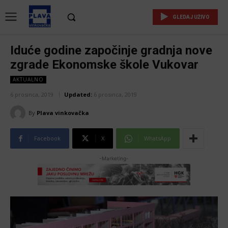
GLEDAJ UŽIVO
Iduće godine započinje gradnja nove
zgrade Ekonomske škole Vukovar
AKTUALNO
6 prosinca, 2019
Updated:
6 prosinca, 2019
By
Plava vinkovačka
Facebook
X
WhatsApp
-Marketing-