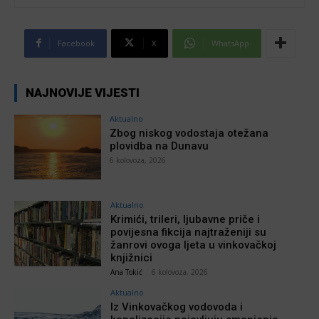
Facebook
X
WhatsApp
NAJNOVIJE VIJESTI
Aktualno
Zbog niskog vodostaja otežana
plovidba na Dunavu
6 kolovoza, 2026
Aktualno
Krimići, trileri, ljubavne priče i
povijesna fikcija najtraženiji su
žanrovi ovoga ljeta u vinkovačkoj
knjižnici
Ana Tokić
-
6 kolovoza, 2026
Aktualno
Iz Vinkovačkog vodovoda i