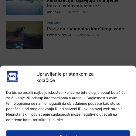
kanalizacije najavljuju smanjenje
tlaka u vodovodnoj mreži
Ana Tokić
-
6 kolovoza, 2026
Aktualno
Poziv na racionalno korištenje vode
Plava vinkovačka
-
6 kolovoza, 2026
POVEZANE VIJESTI
Upravljanje pristankom za
kolačiće
Aktualno
Zbog niskog vodostaja otežana
Da bismo pružili najbolje iskustvo, koristimo tehnologije poput kolačića
plovidba na Dunavu
za čuvanje i/ili pristup informacijama o uređaju. Suglasnost s ovim
6 kolovoza, 2026
tehnologijama će nam omogućiti da obrađujemo podatke kao što su
ponašanje pri pregledavanju ili jedinstveni ID-ovi na ovoj web stranici.
Nepristanak ili povlačenje suglasnosti može negativno utjecati na
Aktualno
određene karakteristike i funkcije.
Krimići, trileri, ljubavne priče i
povijesna fikcija najtraženiji su
žanrovi ovoga ljeta u vinkovačkoj