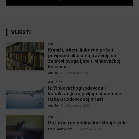
VIJESTI
Aktualno
Krimići, trileri, ljubavne priče i
povijesna fikcija najtraženiji su
žanrovi ovoga ljeta u vinkovačkoj
knjižnici
Ana Tokić
-
6 kolovoza, 2026
Aktualno
Iz Vinkovačkog vodovoda i
kanalizacije najavljuju smanjenje
tlaka u vodovodnoj mreži
Ana Tokić
-
6 kolovoza, 2026
Aktualno
Poziv na racionalno korištenje vode
Plava vinkovačka
-
6 kolovoza, 2026