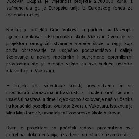
Vukovar. Ukupna je vrijednost projekta 2.700.000 kuna, a
sufinancirala ga je Europska unija iz Europskog fonda za
regionalni razvoj.
Nositelj je projekta Grad Vukovar, a partneri su Razvojna
agencija Vukovar i Ekonomska škola Vukovar. Ovim će se
projektom omogućiti stvaranje vodeće škole u regiji koja
pruža obrazovanje za uspješno poduzetništvo i daljnje
školovanje u novim, modernim i suvremeno opremljenim
prostorima što je osobito važno za sve buduće učenike,
istaknuto je u Vukovaru.
–
Projekt ima višestruke koristi, prevenstveno će se
modificirati obrazovna infrastruktura, modernizirat će se i
usavršiti nastava, a time i cjelokupno školovanje naših učenika
i u konačnici poboljšati kvaliteta života u Vukovaru, istaknula je
Mira Majstorović, ravnateljica Ekonomske škole Vukovar.
Ovim je projektom za početak radova pripremljena sva
potrebna dokumentacija, izrađene su studije izvedivosti s