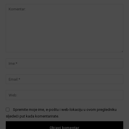
Komentar:
Ime
Ema
We
Spremite moje ime, e-poštu i web-lokaciju u ovom pregledniku
sljedeći put kada komentarirate.