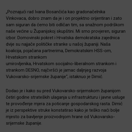
„Poznajući rad Ivana Bosančića kao gradonačelnika
Vinkovaca, dobro znam da je i on projektno orijentiran i zato
sam siguran da ćemo biti odličan tim, sa snažnom podrškom
naše većine u Županijskoj skupštini. Mi smo provjeren, siguran
izbor. Domovinski pokret i Hrvatska demokratska zajednica
dvije su najjače političke stranke u našoj županiji. Naša
koalicija, pojačana partnerima, Demokratskim HSS-om,
Hrvatskom strankom
umirovljenika, Hrvatskom socijalno-liberalnom strankom i
strankom DESNO, najčvršći je jamac daljnjeg razvoja
Vukovarsko-srijemske županije“, istaknuo je Dimić.
Dodao je i kako su pred Vukovarsko-srijemskom županijom
četiri godine strateških ulaganja u infrastrukturu i javne usluge
te provođenje mjera za poticanje gospodarskog rasta. Dimić
je iz perspektive struke konstatirao kako je teško naći bolje
mjesto za bavljenje proizvodnjom hrane od Vukovarsko-
srijemske županije.