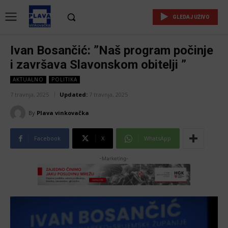
GLEDAJ UŽIVO
Ivan Bosančić: ”Naš program počinje
i završava Slavonskom obitelji ”
AKTUALNO
POLITIKA
7 travnja, 2025
Updated:
7 travnja, 2025
By
Plava vinkovačka
Facebook
X
WhatsApp
-Marketing-