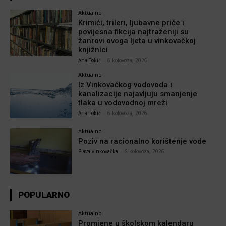
Aktualno
Krimići, trileri, ljubavne priče i
povijesna fikcija najtraženiji su
žanrovi ovoga ljeta u vinkovačkoj
knjižnici
Ana Tokić
-
6 kolovoza, 2026
Aktualno
Iz Vinkovačkog vodovoda i
kanalizacije najavljuju smanjenje
tlaka u vodovodnoj mreži
Ana Tokić
-
6 kolovoza, 2026
Aktualno
Poziv na racionalno korištenje vode
Plava vinkovačka
-
6 kolovoza, 2026
POPULARNO
Aktualno
Promjene u školskom kalendaru