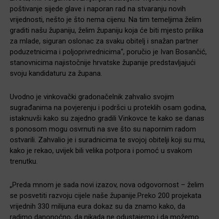
poštivanje sijede glave i naporan rad na stvaranju novih
vrijednosti, nešto je što nema cijenu. Na tim temeljima želim
graditi našu županiju, želim županiju koja će biti mjesto prilika
za mlade, siguran oslonac za svaku obitelj i snažan partner
poduzetnicima i poljoprivrednicima“, poručio je Ivan Bosančić,
stanovnicima najistočnije hrvatske županije predstavljajući
svoju kandidaturu za župana.
Uvodno je vinkovački gradonačelnik zahvalio svojim
sugrađanima na povjerenju i podršci u proteklih osam godina,
istaknuvši kako su zajedno gradili Vinkovce te kako se danas
s ponosom mogu osvrnuti na sve što su napornim radom
ostvarili. Zahvalio je i suradnicima te svojoj obitelji koji su mu,
kako je rekao, uvijek bili velika potpora i pomoć u svakom
trenutku.
„Preda mnom je sada novi izazov, nova odgovornost – želim
se posvetiti razvoju cijele naše županije.Preko 200 projekata
vrijednih 330 milijuna eura dokaz su da znamo kako, da
radimo danonoćno, da nikada ne odustajemo i da možemo