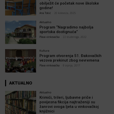
obilježit će početak nove školske
godine!
Ana Tokić
-
20 kolovoza, 2025
Aktualno
Program “Nagradimo najbolja
sportska dostignuća”
Plava vinkovačka
-
22 studenoga, 2022
Kultura
Program otvorenja 51. Đakovačkih
vezova prekinut zbog nevremena
Plava vinkovačka
-
8 srpnja, 2017
AKTUALNO
Aktualno
Krimići, trileri, ljubavne priče i
povijesna fikcija najtraženiji su
žanrovi ovoga ljeta u vinkovačkoj
knjižnici