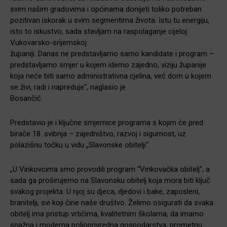
svim našim gradovima i općinama donijeti toliko potreban
pozitivan iskorak u svim segmentima života. Istu tu energiju,
isto to iskustvo, sada stavljam na raspolaganje cijeloj
Vukovarsko-srijemskoj
županiji. Danas ne predstavljamo samo kandidate i program –
predstavljamo smjer u kojem idemo zajedno, viziju županije
koja neće biti samo administrativna cjelina, već dom u kojem
se živi, radi i napreduje“, naglasio je
Bosančić.
Predstavio je i ključne smjernice programa s kojim će pred
birače 18. svibnja – zajedništvo, razvoj i sigurnost, uz
polazišnu točku u vidu „Slavonske obitelji“.
„U Vinkovcima smo provodili program “Vinkovačka obitelj”, a
sada ga proširujemo na Slavonsku obitelj koja mora biti ključ
svakog projekta. U njoj su djeca, djedovi i bake, zaposleni,
branitelji, svi koji čine naše društvo. Želimo osigurati da svaka
obitelj ima pristup vrtićima, kvalitetnim školama, da imamo
snažna i moderna poljoprivredna gospodarstva, prometnu