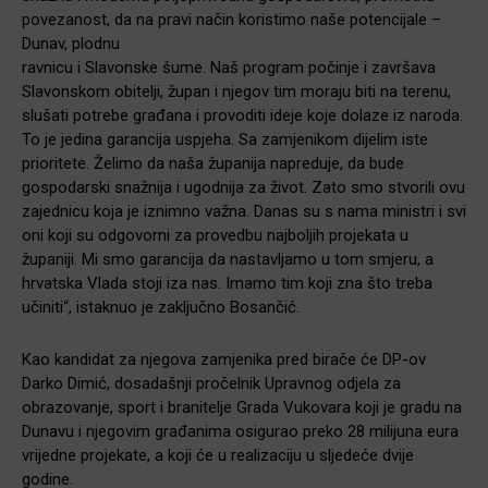
povezanost, da na pravi način koristimo naše potencijale –
Dunav, plodnu
ravnicu i Slavonske šume. Naš program počinje i završava
Slavonskom obitelji, župan i njegov tim moraju biti na terenu,
slušati potrebe građana i provoditi ideje koje dolaze iz naroda.
To je jedina garancija uspjeha. Sa zamjenikom dijelim iste
prioritete. Želimo da naša županija napreduje, da bude
gospodarski snažnija i ugodnija za život. Zato smo stvorili ovu
zajednicu koja je iznimno važna. Danas su s nama ministri i svi
oni koji su odgovorni za provedbu najboljih projekata u
županiji. Mi smo garancija da nastavljamo u tom smjeru, a
hrvatska Vlada stoji iza nas. Imamo tim koji zna što treba
učiniti“, istaknuo je zaključno Bosančić.
Kao kandidat za njegova zamjenika pred birače će DP-ov
Darko Dimić, dosadašnji pročelnik Upravnog odjela za
obrazovanje, sport i branitelje Grada Vukovara koji je gradu na
Dunavu i njegovim građanima osigurao preko 28 milijuna eura
vrijedne projekate, a koji će u realizaciju u sljedeće dvije
godine.