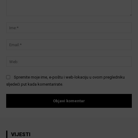
Komentar:
Ime
Ema
We
Spremite moje ime, e-poštu i web-lokaciju u ovom pregledniku
sljedeći put kada komentarirate.
VIJESTI