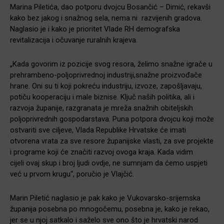
Marina Piletića, dao potporu dvojcu Bosančić – Dimić, rekavši
kako bez jakog i snažnog sela, nema ni razvijenih gradova.
Naglasio je i kako je prioritet Vlade RH demografska
revitalizacija i očuvanje ruralnih krajeva.
„Kada govorim iz pozicije svog resora, želimo snažne igrače u
prehrambeno-poljoprivrednoj industriji,snažne proizvođače
hrane. Oni su ti koji pokreću industriju, izvoze, zapošljavaju,
potiču kooperaciju i male biznise. Ključ naših politika, ali i
razvoja županije, razgranata je mreža snažnih obiteljskih
poljoprivrednih gospodarstava. Puna potpora dvojcu koji može
ostvariti sve ciljeve, Vlada Republike Hrvatske će imati
otvorena vrata za sve resore županijske vlasti, za sve projekte
i programe koji će značiti razvoj ovoga kraja. Kada vidim
cijeli ovaj skup i broj ljudi ovdje, ne sumnjam da ćemo uspjeti
već u prvom krugu“, poručio je Vlajčić.
Marin Piletić naglasio je pak kako je Vukovarsko-srijemska
županija posebna po mnogočemu, posebna je, kako je rekao,
jer se u njoj satkalo i saželo sve ono što je hrvatski narod