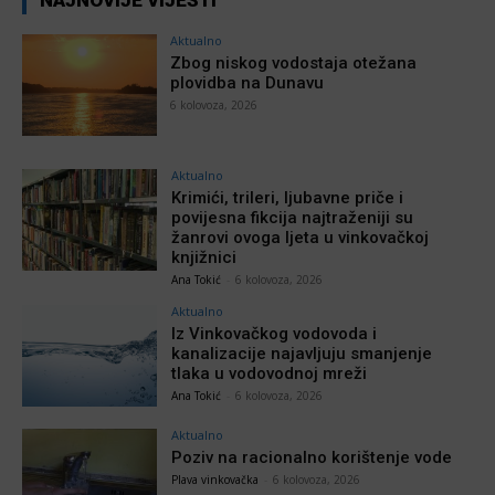
Aktualno
Zbog niskog vodostaja otežana
plovidba na Dunavu
6 kolovoza, 2026
Aktualno
Krimići, trileri, ljubavne priče i
povijesna fikcija najtraženiji su
žanrovi ovoga ljeta u vinkovačkoj
knjižnici
Ana Tokić
-
6 kolovoza, 2026
Aktualno
Iz Vinkovačkog vodovoda i
kanalizacije najavljuju smanjenje
tlaka u vodovodnoj mreži
Ana Tokić
-
6 kolovoza, 2026
Aktualno
Poziv na racionalno korištenje vode
Plava vinkovačka
-
6 kolovoza, 2026