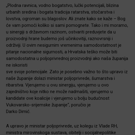
„Plodna ravnica, vodno bogatstvo, lučki potencijali, blizina
urbanih sredina i bogata tradicija ratarstva, stočarstva i
lovstva, ogroman su blagoslov. Ali znate kako se kaže – Bog
će vam pomoći koliko si sami pomognete. Tako i mi moramo,
u sinergiji s državnom razinom, ostvariti preduvjete da u
proizvodnji hrane budemo još učinkovitiji, raznovrsniji i
održiviji. U ovim nesigurnim vremenima samodostatnost je
pitanje nacionalne sigurnosti, a Hrvatska teško može biti
samodostatna u poljoprivrednoj proizvodnji ako naša županija
ne iskoristi
sve svoje potencijale. Zato je posebno važno to što upravo iz
naše županije dolazi ministar poljoprivrede, šumarstva i
ribarstva. Vjerujemo u ovu sinergiju, vjerujemo u ovo
zajedništvo koje nitko ne može nadmašiti, vjerujemo u
kandidate ove koalicije i vjerujemo u bolju budućnost
Vukovarsko-srijemske županije“, poručio je
Darko Dimić.
A upravo je ministar poljoprivrede, uz kolegu iz Vlade RH,
ministra mirovinskoga sustava, obitelji i socijalnepolitike