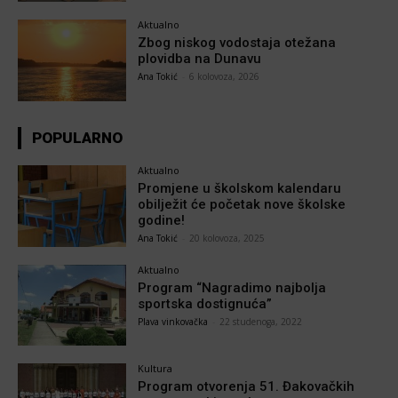
Aktualno
Zbog niskog vodostaja otežana
plovidba na Dunavu
Ana Tokić
-
6 kolovoza, 2026
POPULARNO
Aktualno
Promjene u školskom kalendaru
obilježit će početak nove školske
godine!
Ana Tokić
-
20 kolovoza, 2025
Aktualno
Program “Nagradimo najbolja
sportska dostignuća”
Plava vinkovačka
-
22 studenoga, 2022
Kultura
Program otvorenja 51. Đakovačkih