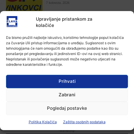
7 kolovoza, 2026
Upravljanje pristankom za
Aktualno
Za dva tjedna započinje još jedna
kolačiće
Divlja liga
7 kolovoza, 2026
Da bismo pružili najbolje iskustvo, koristimo tehnologije poput kolačića
za čuvanje i/ili pristup informacijama o uređaju. Suglasnost s ovim
tehnologijama će nam omogućiti da obrađujemo podatke kao što su
Aktualno
ponašanje pri pregledavanju ili jedinstveni ID-ovi na ovoj web stranici.
U Županji održana Ljetna škola magije
Nepristanak ili povlačenje suglasnosti može negativno utjecati na
određene karakteristike i funkcije.
7 kolovoza, 2026
Prihvati
Aktualno
Zbog niskog vodostaja otežana
Zabrani
plovidba na Dunavu
6 kolovoza, 2026
Pogledaj postavke
Politika Kolačića
Zaštita osobnih podataka
-Marketing-