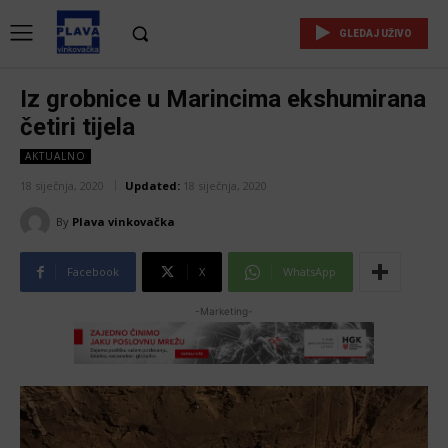
GLEDAJ UŽIVO
Iz grobnice u Marincima ekshumirana
četiri tijela
AKTUALNO
18 siječnja, 2020
Updated:
18 siječnja, 2020
By
Plava vinkovačka
Facebook
X
WhatsApp
-Marketing-