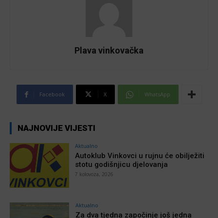
Plava vinkovačka
Facebook
X
WhatsApp
NAJNOVIJE VIJESTI
Aktualno
Autoklub Vinkovci u rujnu će obilježiti
stotu godišnjicu djelovanja
7 kolovoza, 2026
Aktualno
Za dva tjedna započinje još jedna