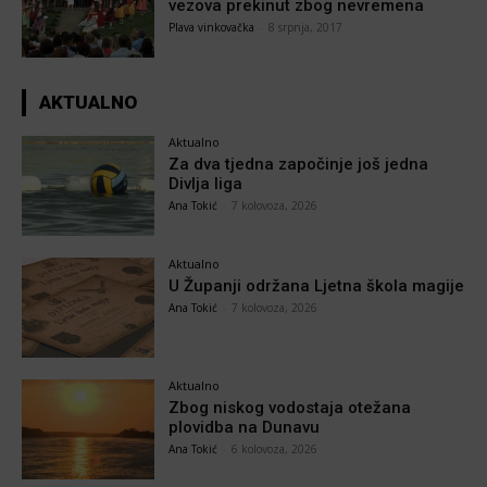
vezova prekinut zbog nevremena
Plava vinkovačka
-
8 srpnja, 2017
AKTUALNO
Aktualno
Za dva tjedna započinje još jedna
Divlja liga
Ana Tokić
-
7 kolovoza, 2026
Aktualno
U Županji održana Ljetna škola magije
Ana Tokić
-
7 kolovoza, 2026
Aktualno
Zbog niskog vodostaja otežana
plovidba na Dunavu
Ana Tokić
-
6 kolovoza, 2026