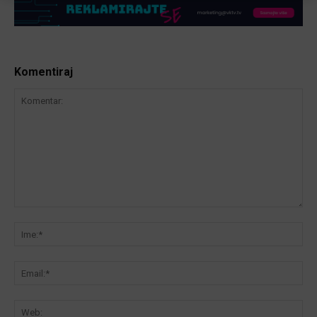
Komentiraj
Komentar:
Ime
Ema
We