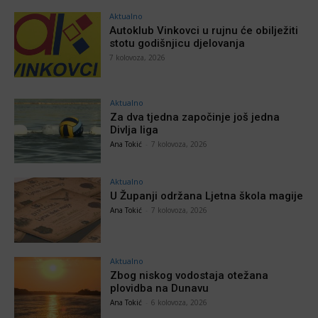
Aktualno
Autoklub Vinkovci u rujnu će obilježiti
stotu godišnjicu djelovanja
7 kolovoza, 2026
Aktualno
Za dva tjedna započinje još jedna
Divlja liga
Ana Tokić
-
7 kolovoza, 2026
Aktualno
U Županji održana Ljetna škola magije
Ana Tokić
-
7 kolovoza, 2026
Aktualno
Zbog niskog vodostaja otežana
plovidba na Dunavu
Ana Tokić
-
6 kolovoza, 2026