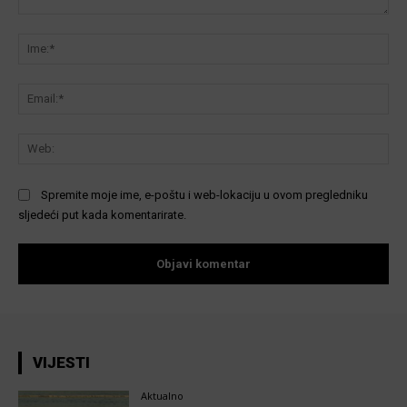
Komentar:
Ime
Ema
We
Spremite moje ime, e-poštu i web-lokaciju u ovom pregledniku
sljedeći put kada komentarirate.
VIJESTI
Aktualno