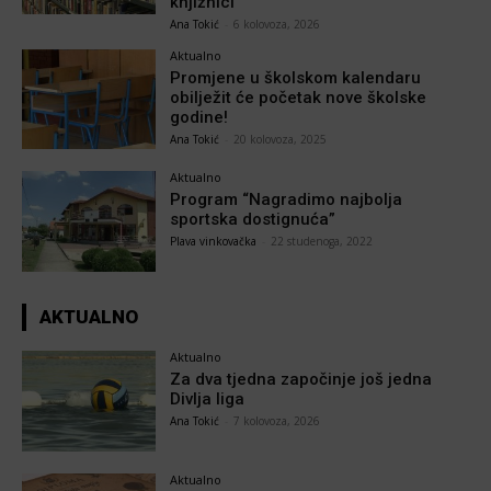
knjižnici
Ana Tokić
-
6 kolovoza, 2026
Aktualno
Promjene u školskom kalendaru
obilježit će početak nove školske
godine!
Ana Tokić
-
20 kolovoza, 2025
Aktualno
Program “Nagradimo najbolja
sportska dostignuća”
Plava vinkovačka
-
22 studenoga, 2022
AKTUALNO
Aktualno
Za dva tjedna započinje još jedna
Divlja liga
Ana Tokić
-
7 kolovoza, 2026
Aktualno