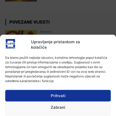
POVEZANE VIJESTI
Aktualno
Autoklub Vinkovci u rujnu će obilježiti
stotu godišnjicu djelovanja
Upravljanje pristankom za
kolačiće
7 kolovoza, 2026
Da bismo pružili najbolje iskustvo, koristimo tehnologije poput kolačića
Aktualno
za čuvanje i/ili pristup informacijama o uređaju. Suglasnost s ovim
Za dva tjedna započinje još jedna
tehnologijama će nam omogućiti da obrađujemo podatke kao što su
Divlja liga
ponašanje pri pregledavanju ili jedinstveni ID-ovi na ovoj web stranici.
7 kolovoza, 2026
Nepristanak ili povlačenje suglasnosti može negativno utjecati na
određene karakteristike i funkcije.
Aktualno
U Županji održana Ljetna škola magije
Prihvati
7 kolovoza, 2026
Zabrani