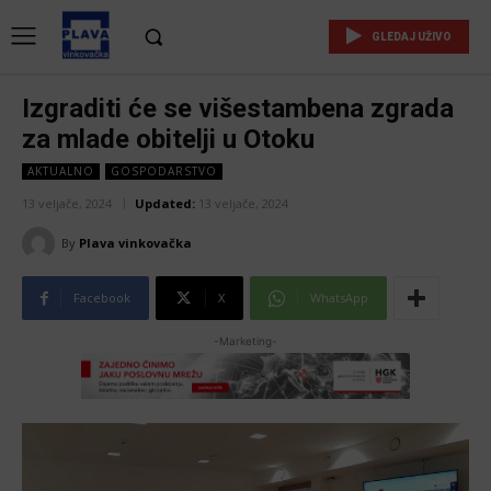
GLEDAJ UŽIVO
Izgraditi će se višestambena zgrada
za mlade obitelji u Otoku
AKTUALNO
GOSPODARSTVO
13 veljače, 2024
Updated:
13 veljače, 2024
By
Plava vinkovačka
Facebook
X
WhatsApp
-Marketing-