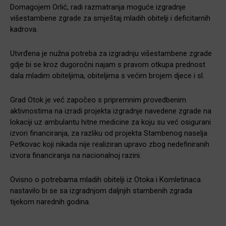
Domagojem Orlić, radi razmatranja moguće izgradnje
višestambene zgrade za smještaj mladih obitelji i deficitarnih
kadrova.
Utvrđena je nužna potreba za izgradnju višestambene zgrade
gdje bi se kroz dugoročni najam s pravom otkupa prednost
dala mladim obiteljima, obiteljima s većim brojem djece i sl.
Grad Otok je već započeo s pripremnim provedbenim
aktivnostima na izradi projekta izgradnje navedene zgrade na
lokaciji uz ambulantu hitne medicine za koju su već osigurani
izvori financiranja, za razliku od projekta Stambenog naselja
Petkovac koji nikada nije realiziran upravo zbog nedefiniranih
izvora financiranja na nacionalnoj razini.
Ovisno o potrebama mladih obitelji iz Otoka i Komletinaca
nastavilo bi se sa izgradnjom daljnjih stambenih zgrada
tijekom narednih godina.