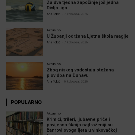
Za dva tjedna započinje još jedna
Divlja liga
Ana Tokić
-
7 kolovoza, 2026
Aktualno
U Županji održana Ljetna škola magije
Ana Tokić
-
7 kolovoza, 2026
Aktualno
Zbog niskog vodostaja otežana
plovidba na Dunavu
Ana Tokić
-
6 kolovoza, 2026
POPULARNO
Aktualno
Krimići, trileri, ljubavne priče i
povijesna fikcija najtraženiji su
žanrovi ovoga ljeta u vinkovačkoj