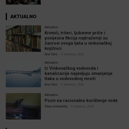
AKTUALNO
Aktualno
Krimići, trileri, ljubavne priče i
povijesna fikcija najtraženiji su
žanrovi ovoga ljeta u vinkovačkoj
knjižnici
Ana Tokić
-
6 kolovoza, 2026
Aktualno
Iz Vinkovačkog vodovoda i
kanalizacije najavljuju smanjenje
tlaka u vodovodnoj mreži
Ana Tokić
-
6 kolovoza, 2026
Aktualno
Poziv na racionalno korištenje vode
Plava vinkovačka
-
6 kolovoza, 2026