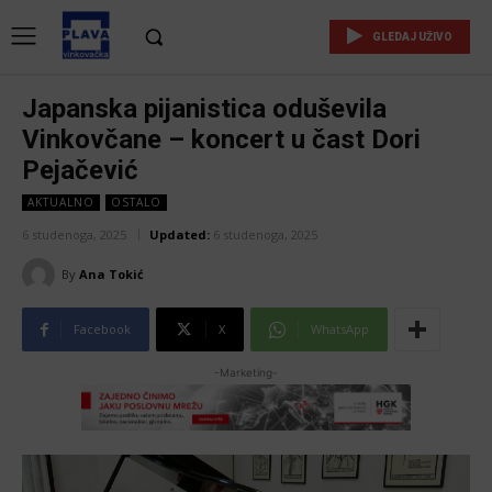
GLEDAJ UŽIVO
Japanska pijanistica oduševila
Vinkovčane – koncert u čast Dori
Pejačević
AKTUALNO
OSTALO
6 studenoga, 2025
Updated:
6 studenoga, 2025
By
Ana Tokić
Facebook
X
WhatsApp
-Marketing-