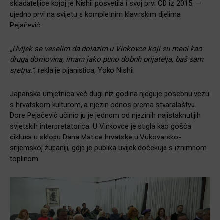
skladateljice kojoj je Nishii posvetila i svoj prvi CD iz 2015. —
ujedno prvi na svijetu s kompletnim klavirskim djelima
Pejačević.
„Uvijek se veselim da dolazim u Vinkovce koji su meni kao
druga domovina, imam jako puno dobrih prijatelja, baš sam
sretna.”
, rekla je pijanistica, Yoko Nishii
Japanska umjetnica već dugi niz godina njeguje posebnu vezu
s hrvatskom kulturom, a njezin odnos prema stvaralaštvu
Dore Pejačević učinio ju je jednom od njezinih najistaknutijih
svjetskih interpretatorica. U Vinkovce je stigla kao gošća
ciklusa u sklopu Dana Matice hrvatske u Vukovarsko-
srijemskoj županiji, gdje je publika uvijek dočekuje s iznimnom
toplinom.