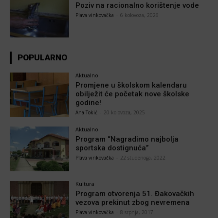
Poziv na racionalno korištenje vode
Plava vinkovačka
-
6 kolovoza, 2026
POPULARNO
Aktualno
Promjene u školskom kalendaru
obilježit će početak nove školske
godine!
Ana Tokić
-
20 kolovoza, 2025
Aktualno
Program “Nagradimo najbolja
sportska dostignuća”
Plava vinkovačka
-
22 studenoga, 2022
Kultura
Program otvorenja 51. Đakovačkih
vezova prekinut zbog nevremena
Plava vinkovačka
-
8 srpnja, 2017