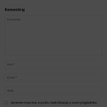
Komentiraj
Komentar:
Ime
Ema
We
Spremite moje ime, e-poštu i web-lokaciju u ovom pregledniku