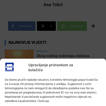
Ana Tokić
Facebook
X
WhatsApp
NAJNOVIJE VIJESTI
Aktualno
Zbog niskog vodostaja otežana
plovidba na Dunavu
Upravljanje pristankom za
6 kolovoza, 2026
kolačiće
Da bismo pružili najbolje iskustvo, koristimo tehnologije poput kolačića
Aktualno
za čuvanje i/ili pristup informacijama o uređaju. Suglasnost s ovim
Krimići, trileri, ljubavne priče i
tehnologijama će nam omogućiti da obrađujemo podatke kao što su
povijesna fikcija najtraženiji su
ponašanje pri pregledavanju ili jedinstveni ID-ovi na ovoj web stranici.
žanrovi ovoga ljeta u vinkovačkoj
Nepristanak ili povlačenje suglasnosti može negativno utjecati na
knjižnici
određene karakteristike i funkcije.
Ana Tokić
-
6 kolovoza, 2026