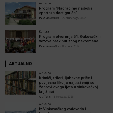
Aktualno
Program “Nagradimo najbolja
sportska dostignuća”
Plava vinkovačka
-
22 studenoga, 2022
Kultura
Program otvorenja 51. Đakovačkih
vezova prekinut zbog nevremena
Plava vinkovačka
-
8 srpnja, 2017
AKTUALNO
Aktualno
Krimići, trileri, ljubavne priče i
povijesna fikcija najtraženiji su
žanrovi ovoga ljeta u vinkovačkoj
knjižnici
Ana Tokić
-
6 kolovoza, 2026
Aktualno
Iz Vinkovačkog vodovoda i