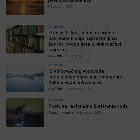
plovidba na Dunavu
6 kolovoza, 2026
Aktualno
Krimići, trileri, ljubavne priče i
povijesna fikcija najtraženiji su
žanrovi ovoga ljeta u vinkovačkoj
knjižnici
Ana Tokić
-
6 kolovoza, 2026
Aktualno
Iz Vinkovačkog vodovoda i
kanalizacije najavljuju smanjenje
tlaka u vodovodnoj mreži
Ana Tokić
-
6 kolovoza, 2026
Aktualno
Poziv na racionalno korištenje vode
Plava vinkovačka
-
6 kolovoza, 2026