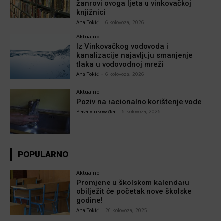
žanrovi ovoga ljeta u vinkovačkoj
knjižnici
Ana Tokić
-
6 kolovoza, 2026
Aktualno
Iz Vinkovačkog vodovoda i
kanalizacije najavljuju smanjenje
tlaka u vodovodnoj mreži
Ana Tokić
-
6 kolovoza, 2026
Aktualno
Poziv na racionalno korištenje vode
Plava vinkovačka
-
6 kolovoza, 2026
POPULARNO
Aktualno
Promjene u školskom kalendaru
obilježit će početak nove školske
godine!
Ana Tokić
-
20 kolovoza, 2025