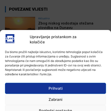
POVEZANE VIJESTI
Aktualno
Zbog niskog vodostaja otežana
plovidba na Dunavu
6 kolovoza, 2026
Upravljanje pristankom za
kolačiće
Aktualno
Krimići, trileri, ljubavne priče i
Da bismo pružili najbolje iskustvo, koristimo tehnologije poput kolačića
povijesna fikcija najtraženiji su
za čuvanje i/ili pristup informacijama o uređaju. Suglasnost s ovim
žanrovi ovoga ljeta u vinkovačkoj
tehnologijama će nam omogućiti da obrađujemo podatke kao što su
knjižnici
ponašanje pri pregledavanju ili jedinstveni ID-ovi na ovoj web stranici.
6 kolovoza, 2026
Nepristanak ili povlačenje suglasnosti može negativno utjecati na
određene karakteristike i funkcije.
Aktualno
Iz Vinkovačkog vodovoda i
kanalizacije najavljuju smanjenje
Prihvati
tlaka u vodovodnoj mreži
6 kolovoza, 2026
Zabrani
Aktualno
Poziv na racionalno korištenje vode
Pogledaj postavke