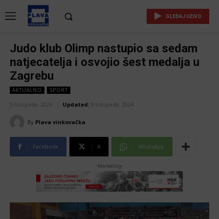
GLEDAJ UŽIVO
Judo klub Olimp nastupio sa sedam
natjecatelja i osvojio šest medalja u
Zagrebu
AKTUALNO
SPORT
9 listopada, 2024
Updated:
9 listopada, 2024
By
Plava vinkovačka
Facebook
X
WhatsApp
-Marketing-