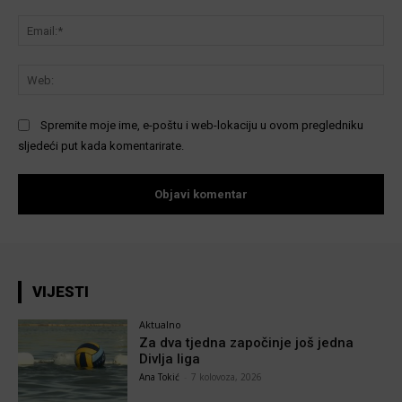
Ema
We
Spremite moje ime, e-poštu i web-lokaciju u ovom pregledniku
sljedeći put kada komentarirate.
VIJESTI
Aktualno
Za dva tjedna započinje još jedna
Divlja liga
Ana Tokić
-
7 kolovoza, 2026