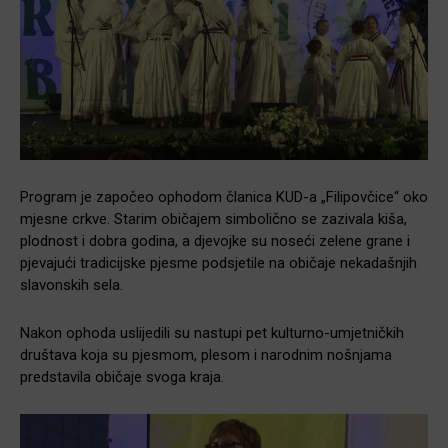
Program je započeo ophodom članica KUD-a „Filipovčice“ oko
mjesne crkve. Starim običajem simbolično se zazivala kiša,
plodnost i dobra godina, a djevojke su noseći zelene grane i
pjevajući tradicijske pjesme podsjetile na običaje nekadašnjih
slavonskih sela.
Nakon ophoda uslijedili su nastupi pet kulturno-umjetničkih
društava koja su pjesmom, plesom i narodnim nošnjama
predstavila običaje svoga kraja.