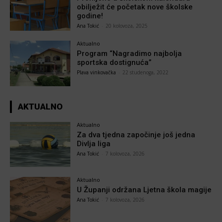
obilježit će početak nove školske
godine!
Ana Tokić
-
20 kolovoza, 2025
Aktualno
Program “Nagradimo najbolja
sportska dostignuća”
Plava vinkovačka
-
22 studenoga, 2022
AKTUALNO
Aktualno
Za dva tjedna započinje još jedna
Divlja liga
Ana Tokić
-
7 kolovoza, 2026
Aktualno
U Županji održana Ljetna škola magije
Ana Tokić
-
7 kolovoza, 2026