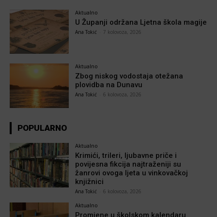
Aktualno
U Županji održana Ljetna škola magije
Ana Tokić
-
7 kolovoza, 2026
Aktualno
Zbog niskog vodostaja otežana
plovidba na Dunavu
Ana Tokić
-
6 kolovoza, 2026
POPULARNO
Aktualno
Krimići, trileri, ljubavne priče i
povijesna fikcija najtraženiji su
žanrovi ovoga ljeta u vinkovačkoj
knjižnici
Ana Tokić
-
6 kolovoza, 2026
Aktualno
Promjene u školskom kalendaru