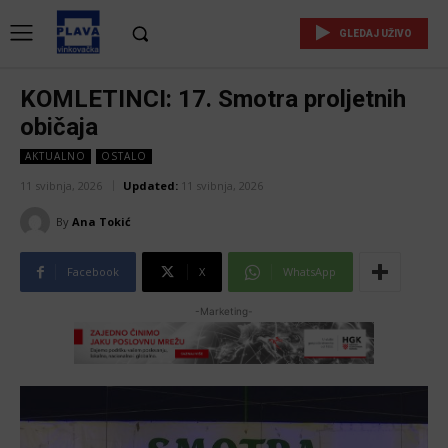
GLEDAJ UŽIVO
KOMLETINCI: 17. Smotra proljetnih
običaja
AKTUALNO
OSTALO
11 svibnja, 2026
Updated:
11 svibnja, 2026
By
Ana Tokić
Facebook
X
WhatsApp
-Marketing-