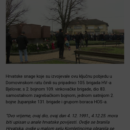
Hrvatske snage koje su izvojevale ovu ključnu pobjedu u
Domovinskom ratu činili su pripadnici 105. brigada HV-a
Bjelovar, s 2. bojnom 109. vinkovačke brigade, dio 83.
samostalnom zagrebačkom bojnom, jednom satnijom 2.
bojne županjske 131. brigade i grupom boraca HOS-a.
“Ovo vrijeme, ovaj dio, ovaj dan 4. 12. 1991., 4.12.25. mora
biti upisan u anale hrvatske povijesti. Ovdje se branila
Hrvatska, ovdje u malom selu Komletincima obranila se