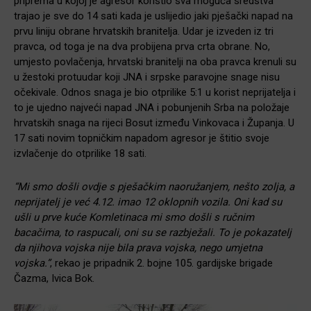
priprema u kojoj je agresor koristio sva moguća sredstva
trajao je sve do 14 sati kada je uslijedio jaki pješački napad na
prvu liniju obrane hrvatskih branitelja. Udar je izveden iz tri
pravca, od toga je na dva probijena prva crta obrane. No,
umjesto povlačenja, hrvatski branitelji na oba pravca krenuli su
u žestoki protuudar koji JNA i srpske paravojne snage nisu
očekivale. Odnos snaga je bio otprilike 5:1 u korist neprijatelja i
to je ujedno najveći napad JNA i pobunjenih Srba na položaje
hrvatskih snaga na rijeci Bosut između Vinkovaca i Županja. U
17 sati novim topničkim napadom agresor je štitio svoje
izvlačenje do otprilike 18 sati.
“Mi smo došli ovdje s pješačkim naoružanjem, nešto zolja, a
neprijatelj je već 4.12. imao 12 oklopnih vozila. Oni kad su
ušli u prve kuće Komletinaca mi smo došli s ručnim
bacačima, to raspucali, oni su se razbježali. To je pokazatelj
da njihova vojska nije bila prava vojska, nego umjetna
vojska.”
, rekao je pripadnik 2. bojne 105. gardijske brigade
Čazma, Ivica Bok.