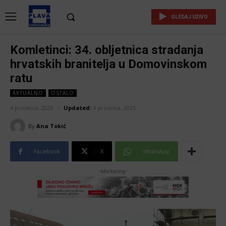
GLEDAJ UŽIVO
Komletinci: 34. obljetnica stradanja
hrvatskih branitelja u Domovinskom
ratu
AKTUALNO
OSTALO
4 prosinca, 2025
Updated:
4 prosinca, 2025
By
Ana Tokić
Facebook
X
WhatsApp
-Marketing-