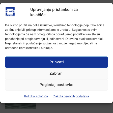
Ana Tokić
Upravljanje pristankom za
kolačiće
Da bismo pružili najbolje iskustvo, koristimo tehnologije poput kolačića
za čuvanje i/ili pristup informacijama o uređaju. Suglasnost s ovim
Facebook
X
WhatsApp
tehnologijama će nam omogućiti da obrađujemo podatke kao što su
ponašanje pri pregledavanju ili jedinstveni ID-ovi na ovoj web stranici.
Nepristanak ili povlačenje suglasnosti može negativno utjecati na
NAJNOVIJE VIJESTI
određene karakteristike i funkcije.
Aktualno
Autoklub Vinkovci u rujnu će obilježiti
Prihvati
stotu godišnjicu djelovanja
7 kolovoza, 2026
Zabrani
Pogledaj postavke
Aktualno
Za dva tjedna započinje još jedna
Politika Kolačića
Zaštita osobnih podataka
Divlja liga
Ana Tokić
-
7 kolovoza, 2026