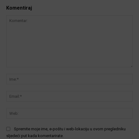
Komentiraj
Komentar:
Ime
Ema
We
Spremite moje ime, e-poštu i web-lokaciju u ovom pregledniku
sljedeći put kada komentarirate.