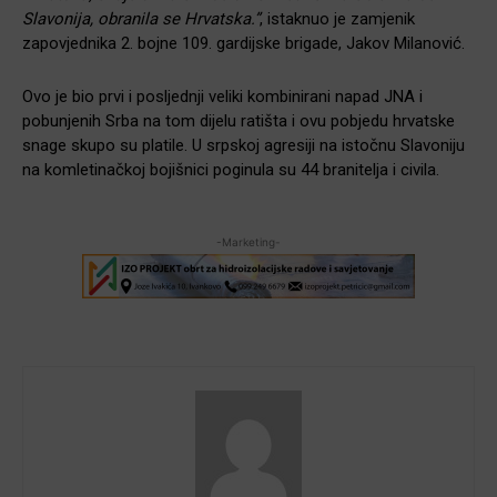
Slavonija, obranila se Hrvatska.”
, istaknuo je zamjenik
zapovjednika 2. bojne 109. gardijske brigade, Jakov Milanović.
Ovo je bio prvi i posljednji veliki kombinirani napad JNA i
pobunjenih Srba na tom dijelu ratišta i ovu pobjedu hrvatske
snage skupo su platile. U srpskoj agresiji na istočnu Slavoniju
na komletinačkoj bojišnici poginula su 44 branitelja i civila.
-Marketing-