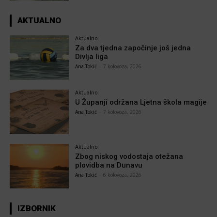
AKTUALNO
Aktualno
Za dva tjedna započinje još jedna
Divlja liga
Ana Tokić
-
7 kolovoza, 2026
Aktualno
U Županji održana Ljetna škola magije
Ana Tokić
-
7 kolovoza, 2026
Aktualno
Zbog niskog vodostaja otežana
plovidba na Dunavu
Ana Tokić
-
6 kolovoza, 2026
IZBORNIK