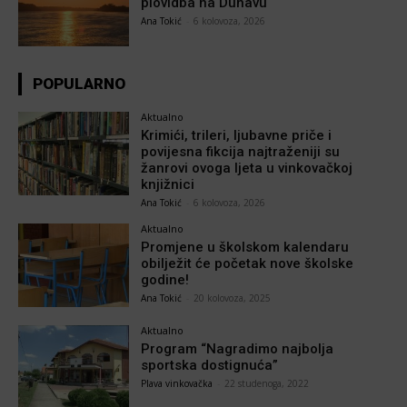
plovidba na Dunavu
Ana Tokić
-
6 kolovoza, 2026
POPULARNO
Aktualno
Krimići, trileri, ljubavne priče i
povijesna fikcija najtraženiji su
žanrovi ovoga ljeta u vinkovačkoj
knjižnici
Ana Tokić
-
6 kolovoza, 2026
Aktualno
Promjene u školskom kalendaru
obilježit će početak nove školske
godine!
Ana Tokić
-
20 kolovoza, 2025
Aktualno
Program “Nagradimo najbolja
sportska dostignuća”
Plava vinkovačka
-
22 studenoga, 2022