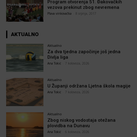
Program otvorenja 51. Đakovačkih
vezova prekinut zbog nevremena
Plava vinkovačka
-
8 srpnja, 2017
AKTUALNO
Aktualno
Za dva tjedna započinje još jedna
Divlja liga
Ana Tokić
-
7 kolovoza, 2026
Aktualno
U Županji održana Ljetna škola magije
Ana Tokić
-
7 kolovoza, 2026
Aktualno
Zbog niskog vodostaja otežana
plovidba na Dunavu
Ana Tokić
-
6 kolovoza, 2026