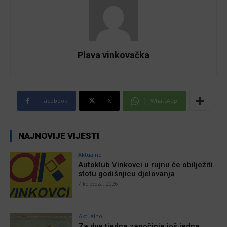
Plava vinkovačka
Facebook
X
WhatsApp
NAJNOVIJE VIJESTI
Aktualno
Autoklub Vinkovci u rujnu će obilježiti
stotu godišnjicu djelovanja
7 kolovoza, 2026
Aktualno
Za dva tjedna započinje još jedna