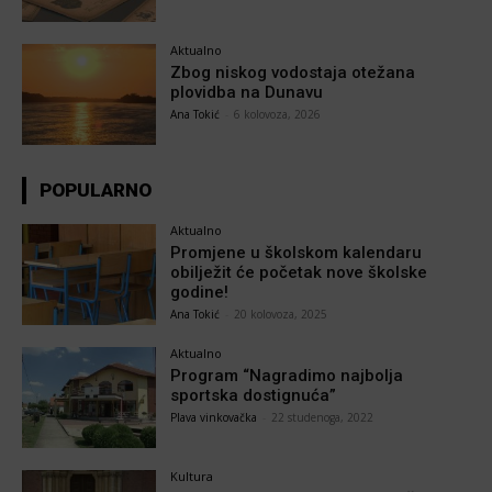
Aktualno
Zbog niskog vodostaja otežana
plovidba na Dunavu
Ana Tokić
-
6 kolovoza, 2026
POPULARNO
Aktualno
Promjene u školskom kalendaru
obilježit će početak nove školske
godine!
Ana Tokić
-
20 kolovoza, 2025
Aktualno
Program “Nagradimo najbolja
sportska dostignuća”
Plava vinkovačka
-
22 studenoga, 2022
Kultura