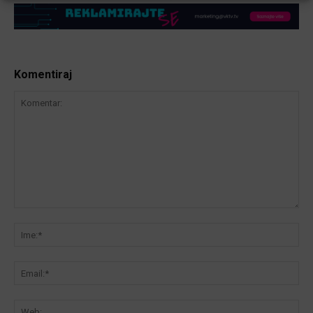
Komentiraj
Komentar:
Ime
Ema
We