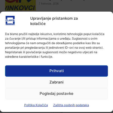
7 kolovoza, 2026
Aktualno
Upravljanje pristankom za
Za dva tjedna započinje još jedna
kolačiće
Divlja liga
7 kolovoza, 2026
Da bismo pružili najbolje iskustvo, koristimo tehnologije poput kolačića
za čuvanje i/ili pristup informacijama o uređaju. Suglasnost s ovim
tehnologijama će nam omogućiti da obrađujemo podatke kao što su
Aktualno
ponašanje pri pregledavanju ili jedinstveni ID-ovi na ovoj web stranici.
U Županji održana Ljetna škola magije
Nepristanak ili povlačenje suglasnosti može negativno utjecati na
7 kolovoza, 2026
određene karakteristike i funkcije.
Prihvati
Aktualno
Zbog niskog vodostaja otežana
Zabrani
plovidba na Dunavu
6 kolovoza, 2026
Pogledaj postavke
Politika Kolačića
Zaštita osobnih podataka
-Marketing-