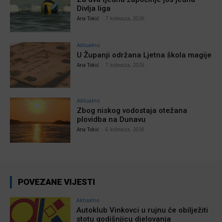
Divlja liga
Ana Tokić
-
7 kolovoza, 2026
Aktualno
U Županji održana Ljetna škola magije
Ana Tokić
-
7 kolovoza, 2026
Aktualno
Zbog niskog vodostaja otežana
plovidba na Dunavu
Ana Tokić
-
6 kolovoza, 2026
POVEZANE VIJESTI
Aktualno
Autoklub Vinkovci u rujnu će obilježiti
stotu godišnjicu djelovanja