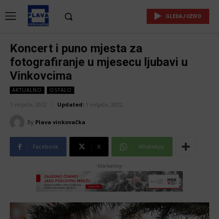
GLEDAJ UŽIVO
Koncert i puno mjesta za
fotografiranje u mjesecu ljubavi u
Vinkovcima
AKTUALNO
OSTALO
1 veljače, 2022
Updated:
1 veljače, 2022
By
Plava vinkovačka
Facebook
X
WhatsApp
-Marketing-