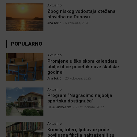
Aktualno
Zbog niskog vodostaja otežana
plovidba na Dunavu
Ana Tokić
-
6 kolovoza, 2026
POPULARNO
Aktualno
Promjene u školskom kalendaru
obilježit će početak nove školske
godine!
Ana Tokić
-
20 kolovoza, 2025
Aktualno
Program “Nagradimo najbolja
sportska dostignuća”
Plava vinkovačka
-
22 studenoga, 2022
Aktualno
Krimići, trileri, ljubavne priče i
povijesna fikcija najtraženiji su