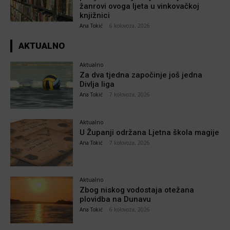
žanrovi ovoga ljeta u vinkovačkoj
knjižnici
Ana Tokić
-
6 kolovoza, 2026
AKTUALNO
Aktualno
Za dva tjedna započinje još jedna
Divlja liga
Ana Tokić
-
7 kolovoza, 2026
Aktualno
U Županji održana Ljetna škola magije
Ana Tokić
-
7 kolovoza, 2026
Aktualno
Zbog niskog vodostaja otežana
plovidba na Dunavu
Ana Tokić
-
6 kolovoza, 2026