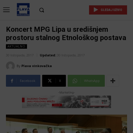
GLEDAJ UŽIVO
Koncert MPG Lipa u središnjem
prostoru stalnog Etnološkog postava
AKTUALNO
30 listopada, 2017
Updated:
30 listopada, 2017
By
Plava vinkovačka
Facebook
X
WhatsApp
-Marketing-