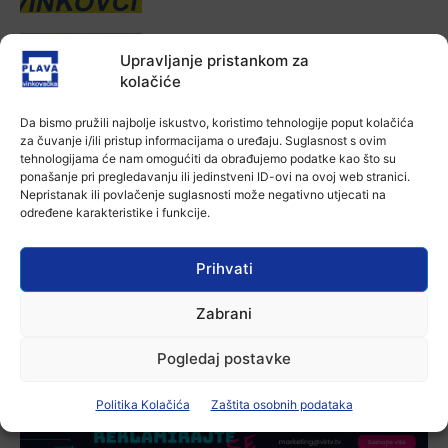
Aktualno
Za dva tjedna započinje još jedna
Upravljanje pristankom za
Divlja liga
kolačiće
7 kolovoza, 2026
Da bismo pružili najbolje iskustvo, koristimo tehnologije poput kolačića
za čuvanje i/ili pristup informacijama o uređaju. Suglasnost s ovim
Aktualno
tehnologijama će nam omogućiti da obrađujemo podatke kao što su
U Županji održana Ljetna škola magije
ponašanje pri pregledavanju ili jedinstveni ID-ovi na ovoj web stranici.
7 kolovoza, 2026
Nepristanak ili povlačenje suglasnosti može negativno utjecati na
određene karakteristike i funkcije.
Aktualno
Prihvati
Zbog niskog vodostaja otežana
plovidba na Dunavu
Zabrani
6 kolovoza, 2026
Pogledaj postavke
Politika Kolačića
Zaštita osobnih podataka
-Marketing-