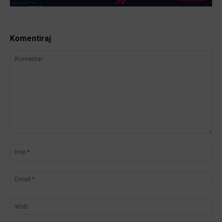
Komentiraj
Komentar:
Ime
Ema
We