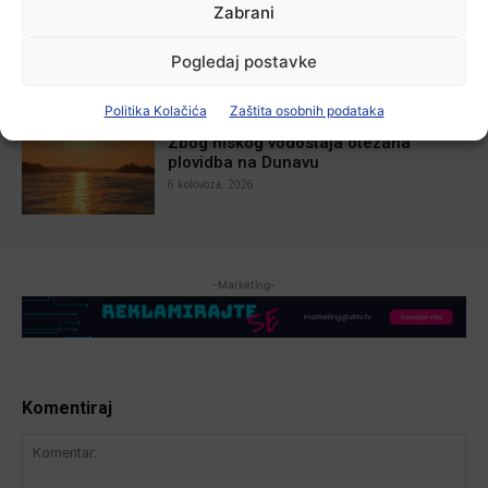
Zabrani
U Županji održana Ljetna škola magije
7 kolovoza, 2026
Pogledaj postavke
Politika Kolačića
Zaštita osobnih podataka
Aktualno
Zbog niskog vodostaja otežana
plovidba na Dunavu
6 kolovoza, 2026
-Marketing-
Komentiraj