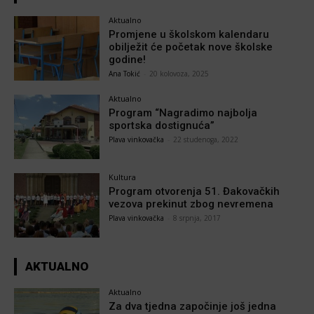
Aktualno
Promjene u školskom kalendaru
obilježit će početak nove školske
godine!
Ana Tokić
-
20 kolovoza, 2025
Aktualno
Program “Nagradimo najbolja
sportska dostignuća”
Plava vinkovačka
-
22 studenoga, 2022
Kultura
Program otvorenja 51. Đakovačkih
vezova prekinut zbog nevremena
Plava vinkovačka
-
8 srpnja, 2017
AKTUALNO
Aktualno
Za dva tjedna započinje još jedna