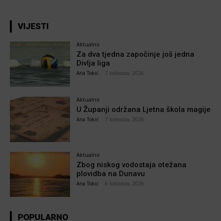
VIJESTI
Aktualno
Za dva tjedna započinje još jedna
Divlja liga
Ana Tokić
-
7 kolovoza, 2026
Aktualno
U Županji održana Ljetna škola magije
Ana Tokić
-
7 kolovoza, 2026
Aktualno
Zbog niskog vodostaja otežana
plovidba na Dunavu
Ana Tokić
-
6 kolovoza, 2026
POPULARNO