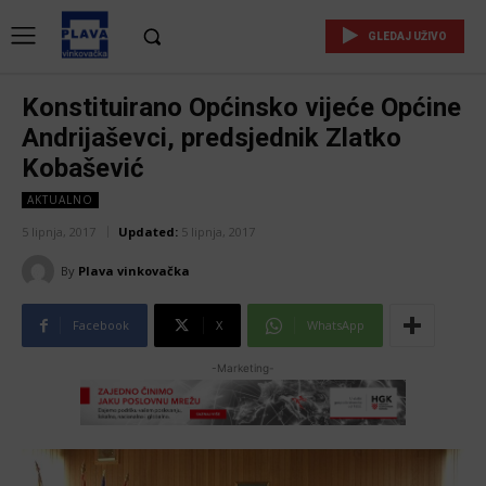
GLEDAJ UŽIVO
Konstituirano Općinsko vijeće Općine
Andrijaševci, predsjednik Zlatko
Kobašević
AKTUALNO
5 lipnja, 2017
Updated:
5 lipnja, 2017
By
Plava vinkovačka
Facebook
X
WhatsApp
-Marketing-