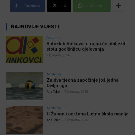
Facebook
X
WhatsApp
NAJNOVIJE VIJESTI
Aktualno
Autoklub Vinkovci u rujnu će obilježiti
stotu godišnjicu djelovanja
7 kolovoza, 2026
Aktualno
Za dva tjedna započinje još jedna
Divlja liga
Ana Tokić
-
7 kolovoza, 2026
Aktualno
U Županji održana Ljetna škola magije
Ana Tokić
-
7 kolovoza, 2026