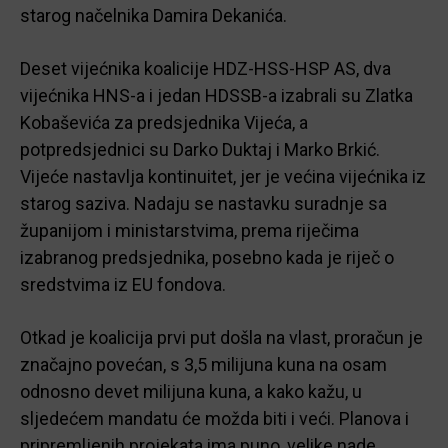
starog načelnika Damira Dekanića.
Deset vijećnika koalicije HDZ-HSS-HSP AS, dva
vijećnika HNS-a i jedan HDSSB-a izabrali su Zlatka
Kobaševića za predsjednika Vijeća, a
potpredsjednici su Darko Duktaj i Marko Brkić.
Vijeće nastavlja kontinuitet, jer je većina vijećnika iz
starog saziva. Nadaju se nastavku suradnje sa
županijom i ministarstvima, prema riječima
izabranog predsjednika, posebno kada je riječ o
sredstvima iz EU fondova.
Otkad je koalicija prvi put došla na vlast, proračun je
značajno povećan, s 3,5 milijuna kuna na osam
odnosno devet milijuna kuna, a kako kažu, u
sljedećem mandatu će možda biti i veći. Planova i
pripremljenih projekata ima puno, velike nade