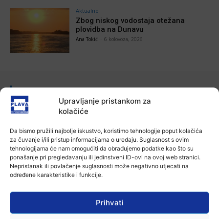
Aktualno
Zbog niskog vodostaja otežana
plovidba na Dunavu
Ana Tokić
-
6 kolovoza, 2026
POVEZANE VIJESTI
Upravljanje pristankom za
Aktualno
kolačiće
Autoklub Vinkovci u rujnu će obilježiti
stotu godišnjicu djelovanja
Da bismo pružili najbolje iskustvo, koristimo tehnologije poput kolačića
7 kolovoza, 2026
za čuvanje i/ili pristup informacijama o uređaju. Suglasnost s ovim
tehnologijama će nam omogućiti da obrađujemo podatke kao što su
ponašanje pri pregledavanju ili jedinstveni ID-ovi na ovoj web stranici.
Aktualno
Nepristanak ili povlačenje suglasnosti može negativno utjecati na
Za dva tjedna započinje još jedna
određene karakteristike i funkcije.
Divlja liga
7 kolovoza, 2026
Prihvati
Aktualno