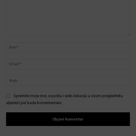
Komentar:
Ime
Ema
We
Spremite moje ime, e-poštu i web-lokaciju u ovom pregledniku
sljedeći put kada komentarirate.