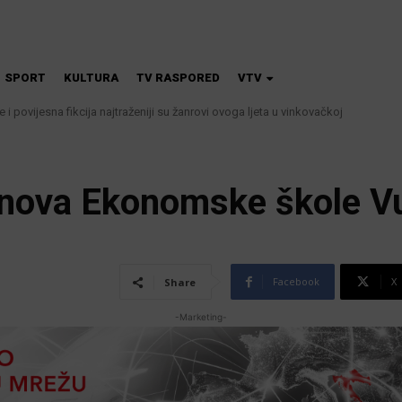
SPORT
KULTURA
TV RASPORED
VTV
iče i povijesna fikcija najtraženiji su žanrovi ovoga ljeta u vinkovačkoj
a i kanalizacije najavljuju smanjenje tlaka u vodovodnoj mreži
bnova Ekonomske škole V
Facebook
X
Share
-Marketing-