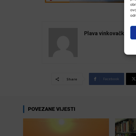
obr
ovo
odr
Plava vinkovačka
Facebook
Share
POVEZANE VIJESTI