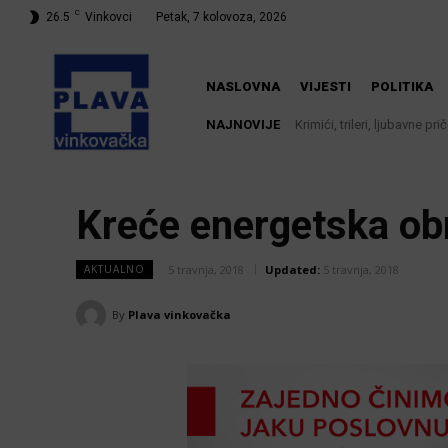
C
26.5
Vinkovci
Petak, 7 kolovoza, 2026
NASLOVNA
VIJESTI
POLITIKA
NAJNOVIJE
Krimići, trileri, ljubavne pr
Iz Vinkovačkog vodovod
knjižnici
Kreće energetska o
5 travnja, 2018
Updated:
5 travnja, 2018
AKTUALNO
By
Plava vinkovačka