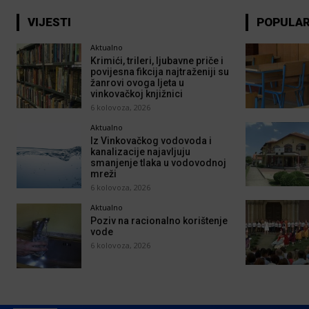
VIJESTI
POPULA
Aktualno
Krimići, trileri, ljubavne priče i
povijesna fikcija najtraženiji su
žanrovi ovoga ljeta u
vinkovačkoj knjižnici
6 kolovoza, 2026
Aktualno
Iz Vinkovačkog vodovoda i
kanalizacije najavljuju
smanjenje tlaka u vodovodnoj
mreži
6 kolovoza, 2026
Aktualno
Poziv na racionalno korištenje
vode
6 kolovoza, 2026