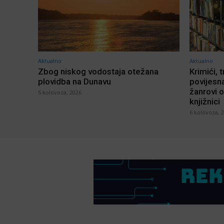
Aktualno
Aktualno
Zbog niskog vodostaja otežana
Krimići, t
plovidba na Dunavu
povijesna
žanrovi o
6 kolovoza, 2026
knjižnici
6 kolovoza, 