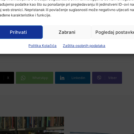
ađujemo podatke kao što su ponašanje pri pregledavanju ili jedinstveni ID-ovi na
j web stranici. Nepristanak ili povlačenje suglasnosti može negativno utjecati na
eđene karakteristike i funkcije.
Prihvati
Zabrani
Pogledaj postavk
Politika Kolačića
Zaštita osobnih podataka
X
WhatsApp
Linkedin
Viber