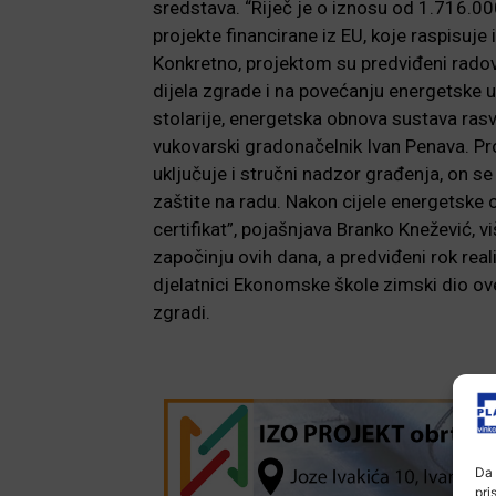
sredstava. “Riječ je o iznosu od 1.716.00
projekte financirane iz EU, koje raspisuje
Konkretno, projektom su predviđeni radov
dijela zgrade i na povećanju energetske 
stolarije, energetska obnova sustava rasvj
vukovarski gradonačelnik Ivan Penava. Pr
uključuje i stručni nadzor građenja, on se
zaštite na radu. Nakon cijele energetske o
certifikat”, pojašnjava Branko Knežević, v
započinju ovih dana, a predviđeni rok real
djelatnici Ekonomske škole zimski dio ov
zgradi.
Da 
pri