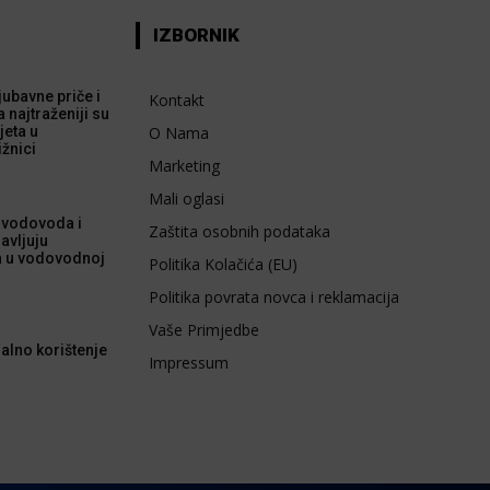
IZBORNIK
 ljubavne priče i
Kontakt
a najtraženiji su
jeta u
O Nama
ižnici
Marketing
Mali oglasi
 vodovoda i
Zaštita osobnih podataka
avljuju
a u vodovodnoj
Politika Kolačića (EU)
Politika povrata novca i reklamacija
Vaše Primjedbe
alno korištenje
Impressum