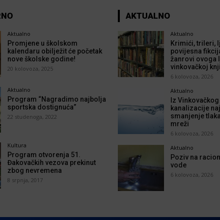
RNO
AKTUALNO
Aktualno
Aktualno
Promjene u školskom
Krimići, trileri,
kalendaru obilježit će početak
povijesna fikcij
nove školske godine!
žanrovi ovoga l
vinkovačkoj knj
20 kolovoza, 2025
6 kolovoza, 2026
Aktualno
Aktualno
Program “Nagradimo najbolja
Iz Vinkovačkog
sportska dostignuća”
kanalizacije naj
smanjenje tlak
22 studenoga, 2022
mreži
6 kolovoza, 2026
Kultura
Aktualno
Program otvorenja 51.
Poziv na racion
Đakovačkih vezova prekinut
vode
zbog nevremena
6 kolovoza, 2026
8 srpnja, 2017