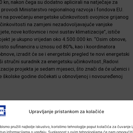
0 kn, nakon čega su dodatno aplicirali na natječaje za
 i provodi Ministarstvo regionalnog razvoja i fondova EU.
i na povećanju energetske učinkovitosti ovojnice grijanog
učinkovitosti na zamjeni nezadovoljavajuće vanjske
ete, nove kotlovnice i novi sustav klimatizacije”, ističe
ojekt je ukupno vrijedan oko 4.500.000 kn. “Osim obnove,
 isto sufinancira u iznosu od 80%, kao i koordinatora
bnove, izradit će se i energetski pregled te novi energetski
iši stručni suradnik za energetsku učinkovitost.
Radovi
izacije projekta je sedam mjeseci, što znači da će učenici i
e školske godine dočekati u obnovljenoj i novouređenoj
-Marketing-
Upravljanje pristankom za kolačiće
bismo pružili najbolje iskustvo, koristimo tehnologije poput kolačića za čuvanje i/
stup informacijama o uređaju. Suglasnost s ovim tehnologijama će nam omogućiti