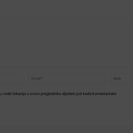
Ime:*
Email:*
 i web-lokaciju u ovom pregledniku sljedeći put kada komentarirate.