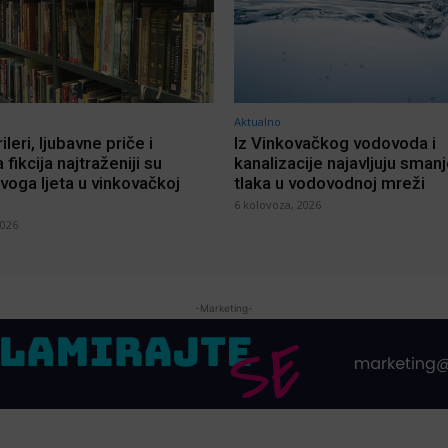
Aktualno
rileri, ljubavne priče i
Iz Vinkovačkog vodovoda i
 fikcija najtraženiji su
kanalizacije najavljuju sman
voga ljeta u vinkovačkoj
tlaka u vodovodnoj mreži
6 kolovoza, 2026
2026
-Marketing-