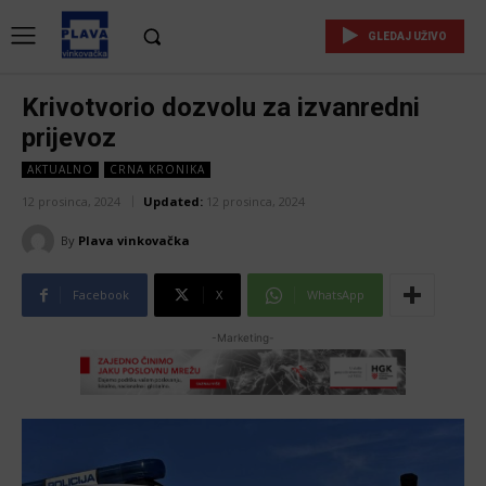
GLEDAJ UŽIVO
Krivotvorio dozvolu za izvanredni
prijevoz
AKTUALNO
CRNA KRONIKA
12 prosinca, 2024
Updated:
12 prosinca, 2024
By
Plava vinkovačka
Facebook
X
WhatsApp
-Marketing-