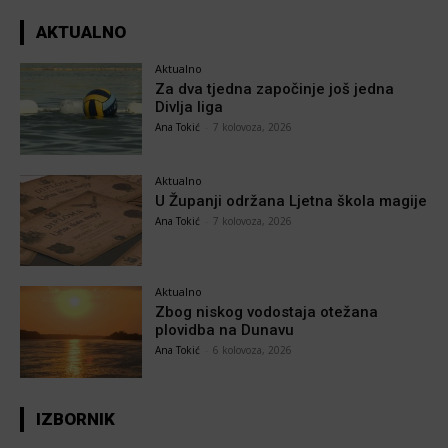
AKTUALNO
Aktualno
Za dva tjedna započinje još jedna
Divlja liga
Ana Tokić
-
7 kolovoza, 2026
Aktualno
U Županji održana Ljetna škola magije
Ana Tokić
-
7 kolovoza, 2026
Aktualno
Zbog niskog vodostaja otežana
plovidba na Dunavu
Ana Tokić
-
6 kolovoza, 2026
IZBORNIK