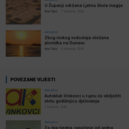
U Županji održana Ljetna škola magije
Ana Tokić
-
7 kolovoza, 2026
Aktualno
Zbog niskog vodostaja otežana
plovidba na Dunavu
Ana Tokić
-
6 kolovoza, 2026
POVEZANE VIJESTI
Aktualno
Autoklub Vinkovci u rujnu će obilježiti
stotu godišnjicu djelovanja
7 kolovoza, 2026
Aktualno
Za dva tjedna započinje još jedna