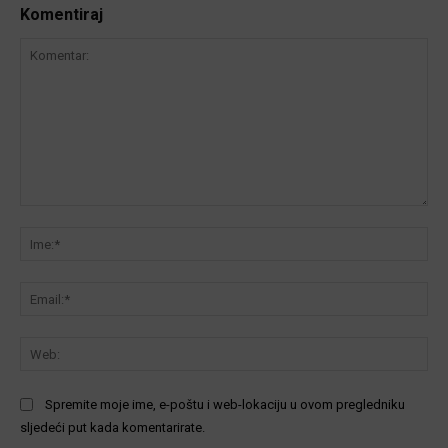
Komentiraj
Komentar:
Ime
Ema
We
Spremite moje ime, e-poštu i web-lokaciju u ovom pregledniku
sljedeći put kada komentarirate.