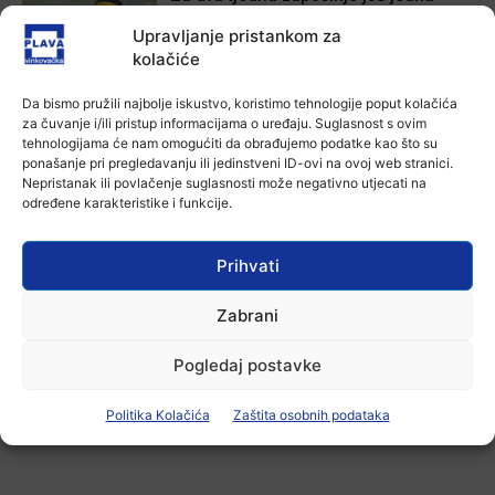
Divlja liga
Upravljanje pristankom za
7 kolovoza, 2026
kolačiće
Aktualno
Da bismo pružili najbolje iskustvo, koristimo tehnologije poput kolačića
U Županji održana Ljetna škola magije
za čuvanje i/ili pristup informacijama o uređaju. Suglasnost s ovim
7 kolovoza, 2026
tehnologijama će nam omogućiti da obrađujemo podatke kao što su
ponašanje pri pregledavanju ili jedinstveni ID-ovi na ovoj web stranici.
Nepristanak ili povlačenje suglasnosti može negativno utjecati na
određene karakteristike i funkcije.
Aktualno
Zbog niskog vodostaja otežana
plovidba na Dunavu
Prihvati
6 kolovoza, 2026
Zabrani
Pogledaj postavke
-Marketing-
Politika Kolačića
Zaštita osobnih podataka