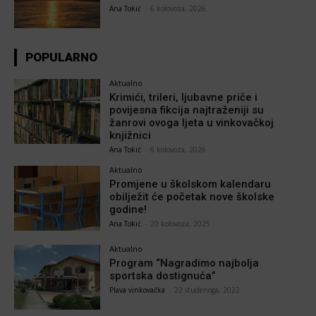
Ana Tokić
-
6 kolovoza, 2026
POPULARNO
Aktualno
Krimići, trileri, ljubavne priče i
povijesna fikcija najtraženiji su
žanrovi ovoga ljeta u vinkovačkoj
knjižnici
Ana Tokić
-
6 kolovoza, 2026
Aktualno
Promjene u školskom kalendaru
obilježit će početak nove školske
godine!
Ana Tokić
-
20 kolovoza, 2025
Aktualno
Program “Nagradimo najbolja
sportska dostignuća”
Plava vinkovačka
-
22 studenoga, 2022