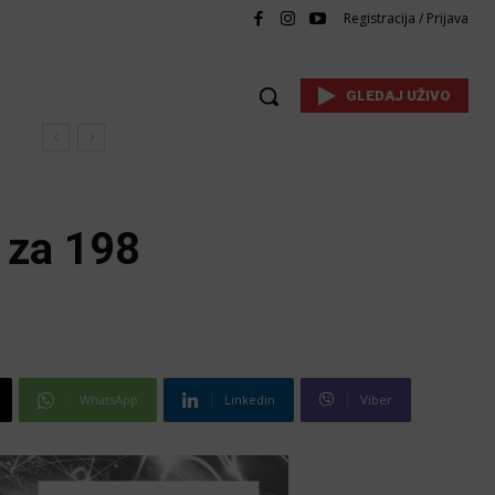
Registracija / Prijava
GLEDAJ UŽIVO
e za 198
WhatsApp
Linkedin
Viber