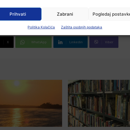
Prihvati
Zabrani
Pogledaj postavk
Politika Kolačića
Zaštita osobnih podataka
X
WhatsApp
Linkedin
Viber