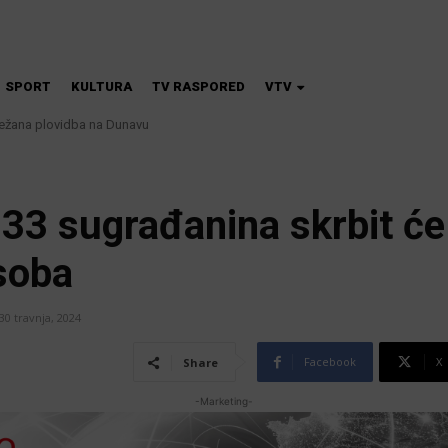
SPORT
KULTURA
TV RASPORED
VTV
ežana plovidba na Dunavu
e priče i povijesna fikcija najtraženiji su žanrovi ovoga ljeta u vinkovačkoj
” 33 sugrađanina skrbit ć
osoba
30 travnja, 2024
Facebook
X
Share
-Marketing-