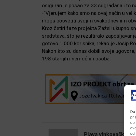
osiguran je posao za 33 sugrađana i to n
-”Vjerujem kako smo na ovaj način u veliko
mogu posvetiti svojim svakodnevnim obvez
Kroz četiri faze projekta Zaželi ukupno s
sredstava, što je rezultiralo zapošljavanj
gotovo 1.000 korisnika, rekao je Josip R
Nakon što su danas dobili svoje ugovore,
198 starijih i nemoćnih osoba.
Da 
pri
obr
ovo
odr
Plava vinkovačka