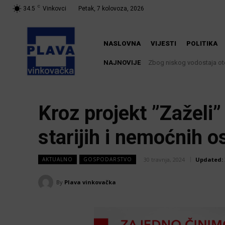
C
34.5
Vinkovci
Petak, 7 kolovoza, 2026
NASLOVNA
VIJESTI
POLITIKA
NAJNOVIJE
Zbog niskog vodostaja ot
Krimići, trileri, ljubavn
knjižnici
Kroz projekt ”Zaželi
starijih i nemoćnih 
30 travnja, 2024
Updated:
AKTUALNO
GOSPODARSTVO
By
Plava vinkovačka