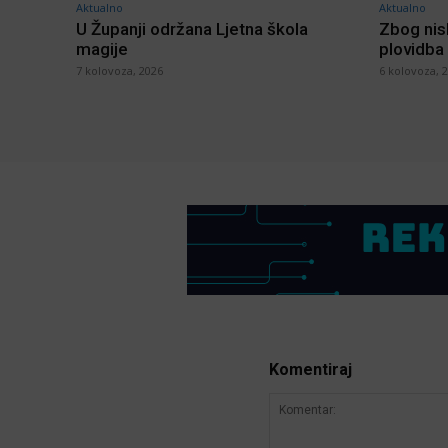
Aktualno
Aktualno
U Županji održana Ljetna škola
Zbog nis
magije
plovidba
7 kolovoza, 2026
6 kolovoza, 
Komentiraj