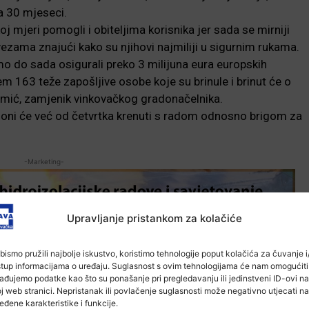
a 30 mjeseci.
j mjeri pomogli i obiteljima korisnika jer sada se mirniji
ama znajući kako su njihovi najmiliji u sigurnim rukama.
mo do sada osigurali preko 3 milijuna eura europskih
em 163 teže zapošljive osobe koje su brinule i brinut će o
omić, zamjenik vinkovačkog gradonačelnika.
 oni će već od četvrtka krenuti s radom odnosno brigom za
-Marketing-
Upravljanje pristankom za kolačiće
bismo pružili najbolje iskustvo, koristimo tehnologije poput kolačića za čuvanje i/
stup informacijama o uređaju. Suglasnost s ovim tehnologijama će nam omogućiti
ađujemo podatke kao što su ponašanje pri pregledavanju ili jedinstveni ID-ovi na
j web stranici. Nepristanak ili povlačenje suglasnosti može negativno utjecati na
eđene karakteristike i funkcije.