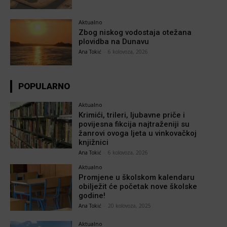
Aktualno
Zbog niskog vodostaja otežana
plovidba na Dunavu
Ana Tokić
-
6 kolovoza, 2026
POPULARNO
Aktualno
Krimići, trileri, ljubavne priče i
povijesna fikcija najtraženiji su
žanrovi ovoga ljeta u vinkovačkoj
knjižnici
Ana Tokić
-
6 kolovoza, 2026
Aktualno
Promjene u školskom kalendaru
obilježit će početak nove školske
godine!
Ana Tokić
-
20 kolovoza, 2025
Aktualno