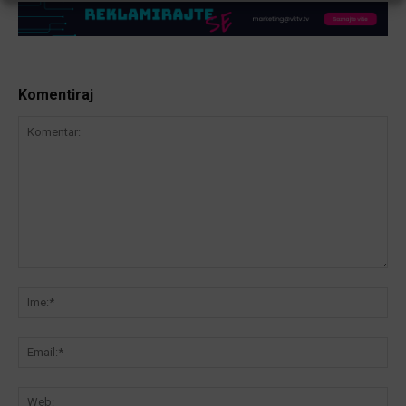
Komentiraj
Komentar:
Ime
Ema
We