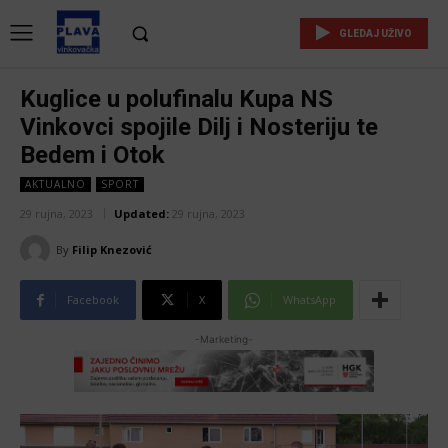
GLEDAJ UŽIVO
Kuglice u polufinalu Kupa NS
Vinkovci spojile Dilj i Nosteriju te
Bedem i Otok
AKTUALNO
SPORT
29 rujna, 2023
Updated:
29 rujna, 2023
By
Filip Knezović
Facebook
X
WhatsApp
-Marketing-