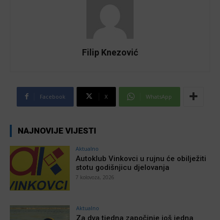
Filip Knezović
Facebook
X
WhatsApp
NAJNOVIJE VIJESTI
Aktualno
Autoklub Vinkovci u rujnu će obilježiti
stotu godišnjicu djelovanja
7 kolovoza, 2026
Aktualno
Za dva tjedna započinje još jedna