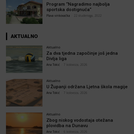
Program “Nagradimo najbolja
sportska dostignuća”
Plava vinkovačka
-
22 studenoga, 2022
AKTUALNO
Aktualno
Za dva tjedna započinje još jedna
Divlja liga
Ana Tokić
-
7 kolovoza, 2026
Aktualno
U Županji održana Ljetna škola magije
Ana Tokić
-
7 kolovoza, 2026
Aktualno
Zbog niskog vodostaja otežana
plovidba na Dunavu
Ana Tokić
-
6 kolovoza, 2026