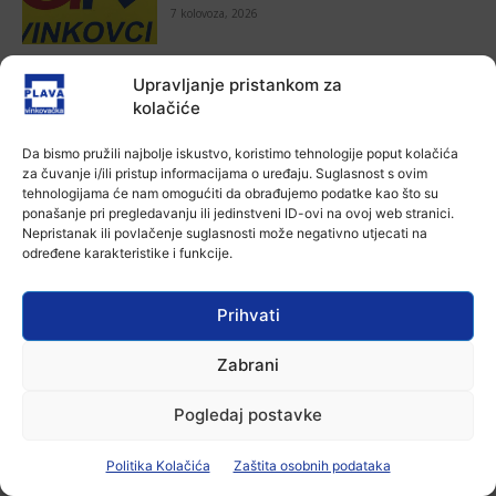
7 kolovoza, 2026
Aktualno
Upravljanje pristankom za
Za dva tjedna započinje još jedna
kolačiće
Divlja liga
7 kolovoza, 2026
Da bismo pružili najbolje iskustvo, koristimo tehnologije poput kolačića
za čuvanje i/ili pristup informacijama o uređaju. Suglasnost s ovim
tehnologijama će nam omogućiti da obrađujemo podatke kao što su
Aktualno
ponašanje pri pregledavanju ili jedinstveni ID-ovi na ovoj web stranici.
U Županji održana Ljetna škola magije
Nepristanak ili povlačenje suglasnosti može negativno utjecati na
7 kolovoza, 2026
određene karakteristike i funkcije.
Prihvati
Aktualno
Zbog niskog vodostaja otežana
plovidba na Dunavu
Zabrani
6 kolovoza, 2026
Pogledaj postavke
Politika Kolačića
Zaštita osobnih podataka
-Marketing-