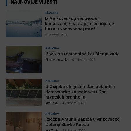
NAJNOVIJE VIJESTI
Aktualno
Iz Vinkovačkog vodovoda i
kanalizacije najavljuju smanjenje
tlaka u vodovodnoj mreži
6 kolovoza, 2026
Aktualno
Poziv na racionalno korištenje vode
Plava vinkovačka
-
6 kolovoza, 2026
Aktualno
U Osijeku obilježen Dan pobjede i
domovinske zahvalnosti i Dan
hrvatskih branitelja
Ana Tokić
-
4 kolovoza, 2026
Aktualno
Izložba Antuna Babića u vinkovačkoj
Galeriji Slavko Kopač
Ana Tokić
-
4 kolovoza, 2026