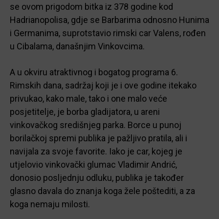
se ovom prigodom bitka iz 378 godine kod
Hadrianopolisa, gdje se Barbarima odnosno Hunima
i Germanima, suprotstavio rimski car Valens, rođen
u Cibalama, današnjim Vinkovcima.
A u okviru atraktivnog i bogatog programa 6.
Rimskih dana, sadržaj koji je i ove godine itekako
privukao, kako male, tako i one malo veće
posjetitelje, je borba gladijatora, u areni
vinkovačkog središnjeg parka. Borce u punoj
borilačkoj spremi publika je pažljivo pratila, ali i
navijala za svoje favorite. Iako je car, kojeg je
utjelovio vinkovački glumac Vladimir Andrić,
donosio posljednju odluku, publika je također
glasno davala do znanja koga žele poštediti, a za
koga nemaju milosti.