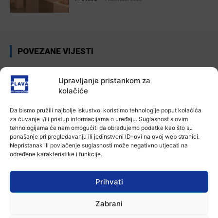
POVEZANE VIJESTI
Aktualno
Iz Vinkovačkog vodovoda i
Upravljanje pristankom za
kanalizacije najavljuju smanjenje
kolačiće
tlaka u vodovodnoj mreži
6 kolovoza, 2026
Da bismo pružili najbolje iskustvo, koristimo tehnologije poput kolačića
za čuvanje i/ili pristup informacijama o uređaju. Suglasnost s ovim
Aktualno
tehnologijama će nam omogućiti da obrađujemo podatke kao što su
Poziv na racionalno korištenje vode
ponašanje pri pregledavanju ili jedinstveni ID-ovi na ovoj web stranici.
6 kolovoza, 2026
Nepristanak ili povlačenje suglasnosti može negativno utjecati na
određene karakteristike i funkcije.
Aktualno
Prihvati
U Osijeku obilježen Dan pobjede i
domovinske zahvalnosti i Dan
Zabrani
hrvatskih branitelja
4 kolovoza, 2026