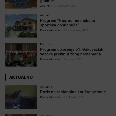
godine!
Ana Tokić
-
20 kolovoza, 2025
Aktualno
Program “Nagradimo najbolja
sportska dostignuća”
Plava vinkovačka
-
22 studenoga, 2022
Kultura
Program otvorenja 51. Đakovačkih
vezova prekinut zbog nevremena
Plava vinkovačka
-
8 srpnja, 2017
AKTUALNO
Aktualno
Poziv na racionalno korištenje vode
Plava vinkovačka
-
6 kolovoza, 2026
Aktualno