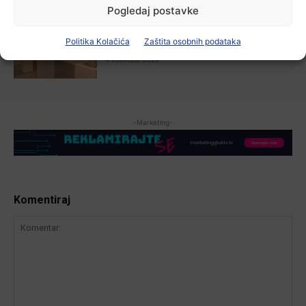
Pogledaj postavke
Aktualno
Izložba Antuna Babića u vinkovačkoj
Politika Kolačića
Zaštita osobnih podataka
Galeriji Slavko Kopač
4 kolovoza, 2026
-Marketing-
Komentiraj