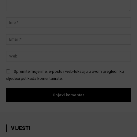
Komentar:
Ime
Ema
We
Spremite moje ime, e-poštu i web-lokaciju u ovom pregledniku
sljedeći put kada komentarirate.
VIJESTI