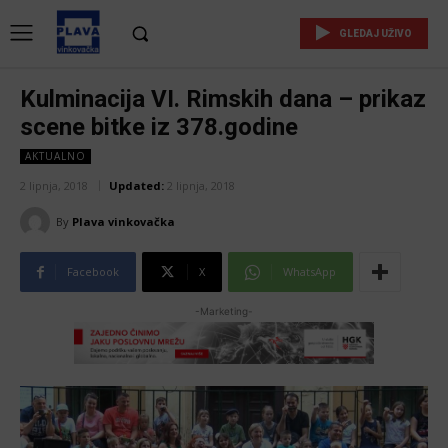
GLEDAJ UŽIVO
Kulminacija VI. Rimskih dana – prikaz
scene bitke iz 378.godine
AKTUALNO
2 lipnja, 2018
Updated:
2 lipnja, 2018
By
Plava vinkovačka
Facebook
X
WhatsApp
-Marketing-