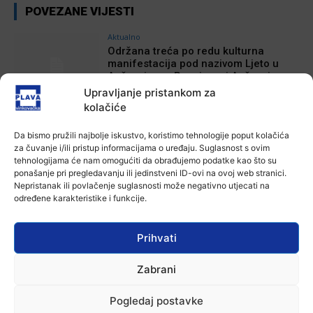
POVEZANE VIJESTI
Aktualno
Održana treća po redu kulturna
manifestacija pod nazivom Ljeto u
Apševcima – Raspjevani Apševci,
rasplesani Apševački veseljaci
Upravljanje pristankom za
10 kolovoza, 2026
kolačiće
Aktualno
Da bismo pružili najbolje iskustvo, koristimo tehnologije poput kolačića
HNK Lokomotiva 1918 održala Dane
za čuvanje i/ili pristup informacijama o uređaju. Suglasnost s ovim
otvorenih vrata
tehnologijama će nam omogućiti da obrađujemo podatke kao što su
10 kolovoza, 2026
ponašanje pri pregledavanju ili jedinstveni ID-ovi na ovoj web stranici.
Nepristanak ili povlačenje suglasnosti može negativno utjecati na
određene karakteristike i funkcije.
Aktualno
U vinkovačkom gradskom parku
održana dječja radionica “Potraga za
Prihvati
izgubljenim ljetnim osmijehom”
10 kolovoza, 2026
Zabrani
Aktualno
Autoklub Vinkovci u rujnu će obilježiti
Pogledaj postavke
stotu godišnjicu djelovanja