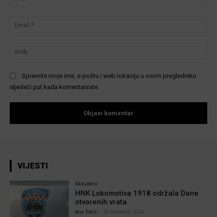
Ema
We
Spremite moje ime, e-poštu i web-lokaciju u ovom pregledniku
sljedeći put kada komentarirate.
VIJESTI
Aktualno
HNK Lokomotiva 1918 održala Dane
otvorenih vrata
Ana Tokić
-
10 kolovoza, 2026