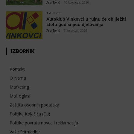
Ana Tokić
-
10 kolovoza, 2026
Aktualno
Autoklub Vinkovci u rujnu će obilježiti
stotu godišnjicu djelovanja
Ana Tokić
-
7 kolovoza, 2026
IZBORNIK
Kontakt
O Nama
Marketing
Mali oglasi
Zaštita osobnih podataka
Politika Kolačića (EU)
Politika povrata novca i reklamacija
Vaše Primjedbe