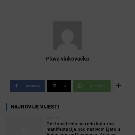
Plava vinkovačka
Facebook
X
WhatsApp
NAJNOVIJE VIJESTI
Aktualno
Održana treća po redu kulturna
manifestacija pod nazivom Ljeto u
Apševcima – Raspjevani Apševci,