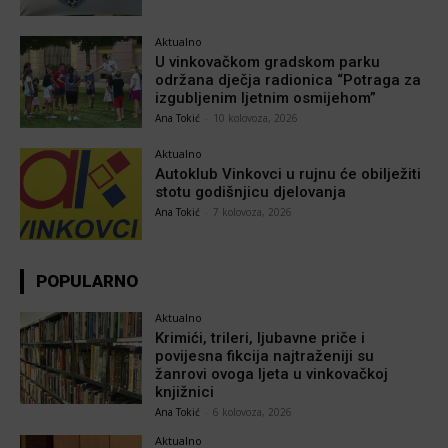
Aktualno
U vinkovačkom gradskom parku
održana dječja radionica “Potraga za
izgubljenim ljetnim osmijehom”
Ana Tokić
-
10 kolovoza, 2026
Aktualno
Autoklub Vinkovci u rujnu će obilježiti
stotu godišnjicu djelovanja
Ana Tokić
-
7 kolovoza, 2026
POPULARNO
Aktualno
Krimići, trileri, ljubavne priče i
povijesna fikcija najtraženiji su
žanrovi ovoga ljeta u vinkovačkoj
knjižnici
Ana Tokić
-
6 kolovoza, 2026
Aktualno