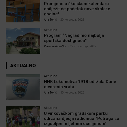
Promjene u školskom kalendaru
obilježit će početak nove školske
godine!
Ana Tokić
-
20 kolovoza, 2025
Aktualno
Program “Nagradimo najbolja
sportska dostignuća”
Plava vinkovačka
-
22 studenoga, 2022
AKTUALNO
Aktualno
HNK Lokomotiva 1918 održala Dane
otvorenih vrata
Ana Tokić
-
10 kolovoza, 2026
Aktualno
U vinkovačkom gradskom parku
održana dječja radionica “Potraga za
izgubljenim ljetnim osmijehom”