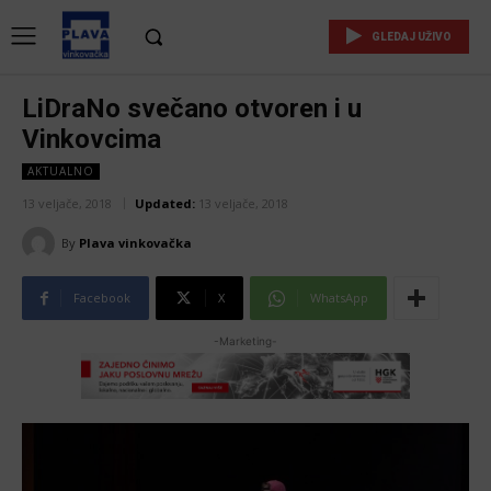
GLEDAJ UŽIVO
LiDraNo svečano otvoren i u
Vinkovcima
AKTUALNO
13 veljače, 2018
Updated:
13 veljače, 2018
By
Plava vinkovačka
Facebook
X
WhatsApp
-Marketing-