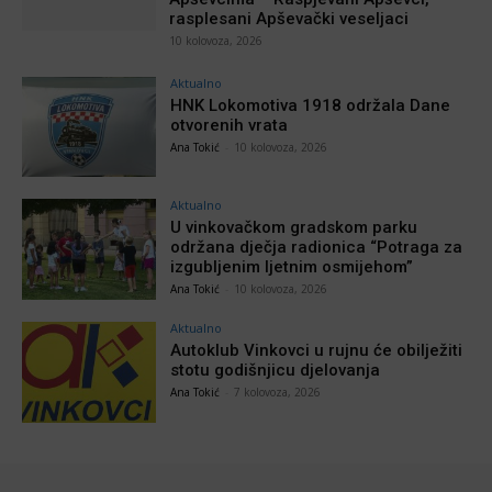
rasplesani Apševački veseljaci
10 kolovoza, 2026
Aktualno
HNK Lokomotiva 1918 održala Dane
otvorenih vrata
Ana Tokić
-
10 kolovoza, 2026
Aktualno
U vinkovačkom gradskom parku
održana dječja radionica “Potraga za
izgubljenim ljetnim osmijehom”
Ana Tokić
-
10 kolovoza, 2026
Aktualno
Autoklub Vinkovci u rujnu će obilježiti
stotu godišnjicu djelovanja
Ana Tokić
-
7 kolovoza, 2026