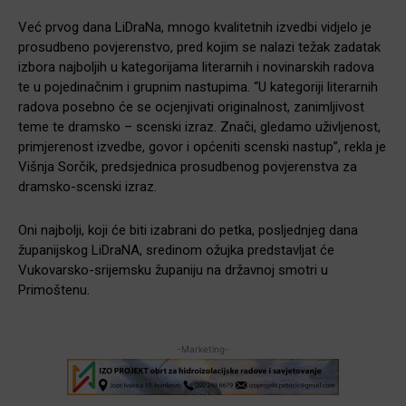
Već prvog dana LiDraNa, mnogo kvalitetnih izvedbi vidjelo je
prosudbeno povjerenstvo, pred kojim se nalazi težak zadatak
izbora najboljih u kategorijama literarnih i novinarskih radova
te u pojedinačnim i grupnim nastupima. “U kategoriji literarnih
radova posebno će se ocjenjivati originalnost, zanimljivost
teme te dramsko – scenski izraz. Znači, gledamo uživljenost,
primjerenost izvedbe, govor i općeniti scenski nastup”, rekla je
Višnja Sorčik, predsjednica prosudbenog povjerenstva za
dramsko-scenski izraz.
Oni najbolji, koji će biti izabrani do petka, posljednjeg dana
županijskog LiDraNA, sredinom ožujka predstavljat će
Vukovarsko-srijemsku županiju na državnoj smotri u
Primoštenu.
-Marketing-