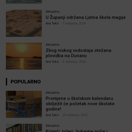
Aktualno
U Županji održana Ljetna škola magije
Ana Tokić
-
7 kolovoza, 2026
Aktualno
Zbog niskog vodostaja otežana
plovidba na Dunavu
Ana Tokić
-
6 kolovoza, 2026
POPULARNO
Aktualno
Promjene u školskom kalendaru
obilježit će početak nove školske
godine!
Ana Tokić
-
20 kolovoza, 2025
Aktualno
Krimići, trileri, ljubavne priče i