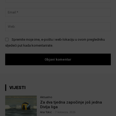
Ema
We
Spremite moje ime, e-poštu i web-lokaciju u ovom pregledniku
sljedeći put kada komentarirate.
VIJESTI
Aktualno
Za dva tjedna započinje još jedna
Divlja liga
Ana Tokić
-
7 kolovoza, 2026