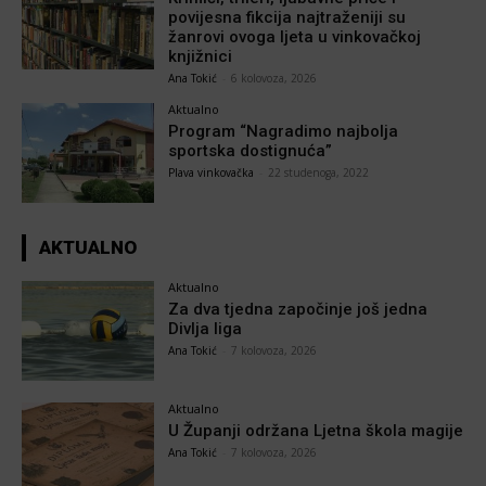
povijesna fikcija najtraženiji su
žanrovi ovoga ljeta u vinkovačkoj
knjižnici
Ana Tokić
-
6 kolovoza, 2026
Aktualno
Program “Nagradimo najbolja
sportska dostignuća”
Plava vinkovačka
-
22 studenoga, 2022
AKTUALNO
Aktualno
Za dva tjedna započinje još jedna
Divlja liga
Ana Tokić
-
7 kolovoza, 2026
Aktualno
U Županji održana Ljetna škola magije
Ana Tokić
-
7 kolovoza, 2026