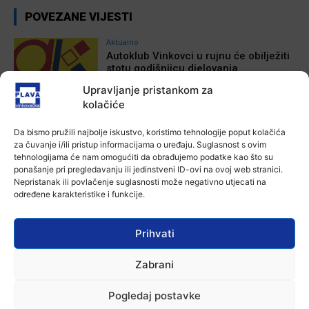
POVEZANE VIJESTI
Aktualno
Autoklub Vinkovci u rujnu će obilježiti
stotu godišnjicu djelovanja
7 kolovoza, 2026
Upravljanje pristankom za
kolačiće
Aktualno
Za dva tjedna započinje još jedna
Da bismo pružili najbolje iskustvo, koristimo tehnologije poput kolačića
Divlja liga
za čuvanje i/ili pristup informacijama o uređaju. Suglasnost s ovim
tehnologijama će nam omogućiti da obrađujemo podatke kao što su
7 kolovoza, 2026
ponašanje pri pregledavanju ili jedinstveni ID-ovi na ovoj web stranici.
Nepristanak ili povlačenje suglasnosti može negativno utjecati na
određene karakteristike i funkcije.
Aktualno
U Županji održana Ljetna škola magije
7 kolovoza, 2026
Prihvati
Zabrani
Aktualno
Zbog niskog vodostaja otežana
Pogledaj postavke
plovidba na Dunavu