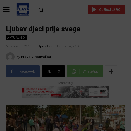
GLEDAJ UŽIVO
Ljubav djeci prije svega
AKTUALNO
6 listopada, 2016
Updated:
6 listopada, 2016
By
Plava vinkovačka
Facebook
X
WhatsApp
-Marketing-