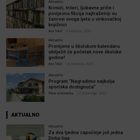
Aktualno
Krimići, trileri, ljubavne priče i
povijesna fikcija najtraženiji su
žanrovi ovoga ljeta u vinkovačkoj
knjižnici
Ana Tokić
-
6 kolovoza, 2026
Aktualno
Promjene u školskom kalendaru
obilježit će početak nove školske
godine!
Ana Tokić
-
20 kolovoza, 2025
Aktualno
Program “Nagradimo najbolja
sportska dostignuća”
Plava vinkovačka
-
22 studenoga, 2022
AKTUALNO
Aktualno
Za dva tjedna započinje još jedna
Divlja liga