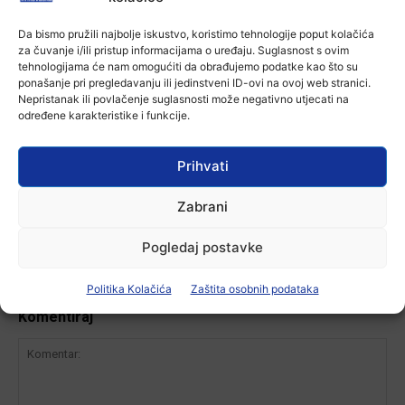
7 kolovoza, 2026
Da bismo pružili najbolje iskustvo, koristimo tehnologije poput kolačića
za čuvanje i/ili pristup informacijama o uređaju. Suglasnost s ovim
tehnologijama će nam omogućiti da obrađujemo podatke kao što su
Aktualno
ponašanje pri pregledavanju ili jedinstveni ID-ovi na ovoj web stranici.
Zbog niskog vodostaja otežana
Nepristanak ili povlačenje suglasnosti može negativno utjecati na
plovidba na Dunavu
određene karakteristike i funkcije.
6 kolovoza, 2026
Prihvati
Zabrani
-Marketing-
Pogledaj postavke
Politika Kolačića
Zaštita osobnih podataka
Komentiraj