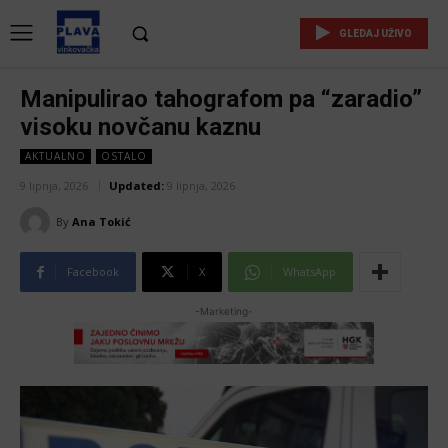
GLEDAJ UŽIVO
Manipulirao tahografom pa “zaradio”
visoku novčanu kaznu
AKTUALNO
OSTALO
9 lipnja, 2026
Updated:
9 lipnja, 2026
By
Ana Tokić
Facebook
X
WhatsApp
-Marketing-