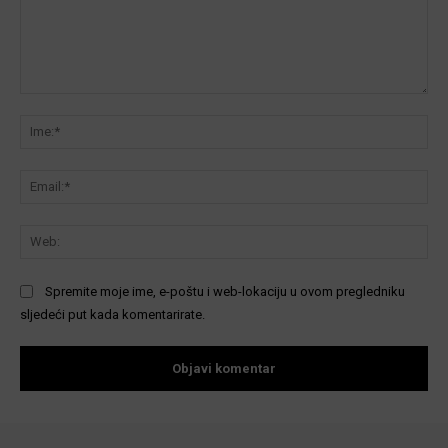
Komentar:
Ime
Ema
We
Spremite moje ime, e-poštu i web-lokaciju u ovom pregledniku
sljedeći put kada komentarirate.