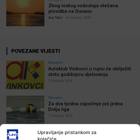
Zbog niskog vodostaja otežana
plovidba na Dunavu
Ana Tokić
-
6 kolovoza, 2026
POVEZANE VIJESTI
Aktualno
Autoklub Vinkovci u rujnu će obilježiti
stotu godišnjicu djelovanja
7 kolovoza, 2026
Aktualno
Za dva tjedna započinje još jedna
Divlja liga
7 kolovoza, 2026
Upravljanje pristankom za
Aktualno
U Županji održana Ljetna škola magije
kolačiće