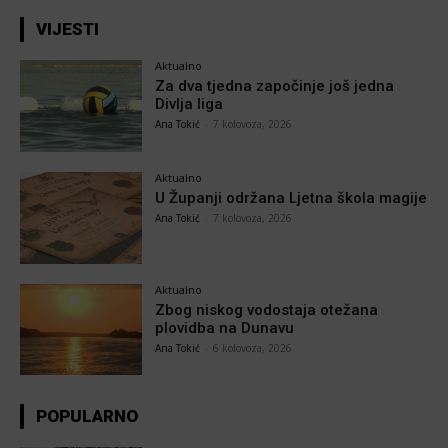
VIJESTI
Aktualno
Za dva tjedna započinje još jedna
Divlja liga
Ana Tokić
-
7 kolovoza, 2026
Aktualno
U Županji održana Ljetna škola magije
Ana Tokić
-
7 kolovoza, 2026
Aktualno
Zbog niskog vodostaja otežana
plovidba na Dunavu
Ana Tokić
-
6 kolovoza, 2026
POPULARNO