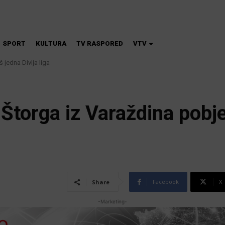
SPORT
KULTURA
TV RASPORED
VTV
 jedna Divlja liga
na škola magije
 Štorga iz Varaždina pobje
Facebook
X
Share
-Marketing-