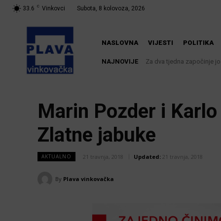
C
33.6
Vinkovci
Subota, 8 kolovoza, 2026
NASLOVNA
VIJESTI
POLITIKA
NAJNOVIJE
Za dva tjedna započinje još
U Županji održana Ljet
Marin Pozder i Karlo
Zlatne jabuke
21 travnja, 2018
Updated:
21 travnja, 2018
AKTUALNO
By
Plava vinkovačka