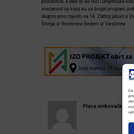
poslastice, a dalo bi se reći i umjetničke kre
svečanost na kojoj su, uz bogat program, pob
ukupno prvo mjesto na 14. Zlatnoj jabuci u V
Štorga iz Restorana Bedem iz Varaždina.
Da 
pri
obr
Plava vinkovačka
ovo
odr