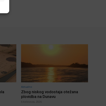
Aktualno
ola
Zbog niskog vodostaja otežana
plovidba na Dunavu
6 kolovoza, 2026