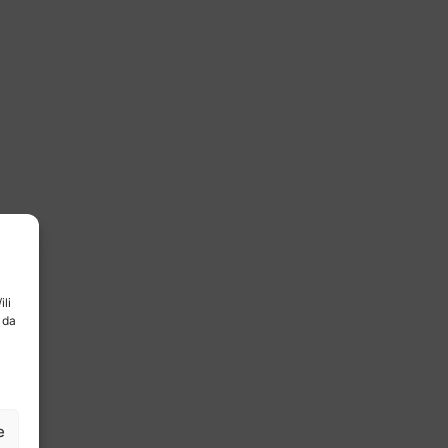
ili
 da
e