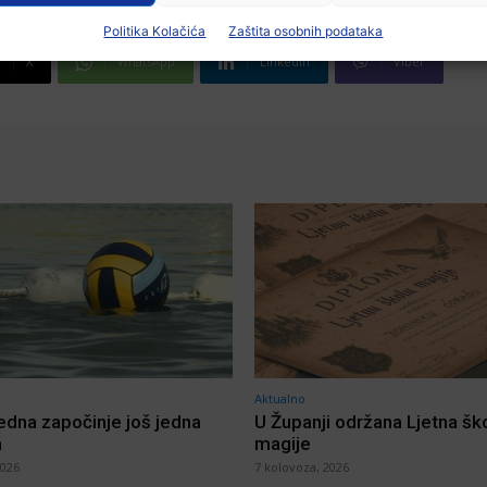
Politika Kolačića
Zaštita osobnih podataka
X
WhatsApp
Linkedin
Viber
Aktualno
jedna započinje još jedna
U Županji održana Ljetna šk
a
magije
2026
7 kolovoza, 2026