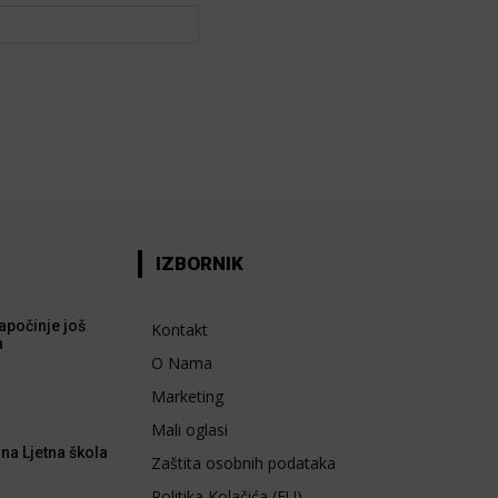
Web:
IZBORNIK
apočinje još
Kontakt
a
O Nama
Marketing
Mali oglasi
na Ljetna škola
Zaštita osobnih podataka
Politika Kolačića (EU)