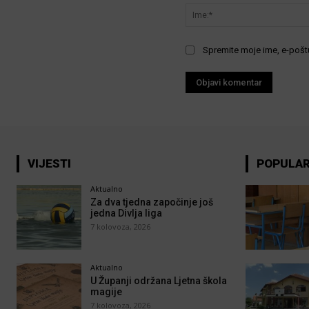
Spremite moje ime, e-poštu
VIJESTI
POPULA
Aktualno
Za dva tjedna započinje još
jedna Divlja liga
7 kolovoza, 2026
Aktualno
U Županji održana Ljetna škola
magije
7 kolovoza, 2026