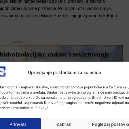
acije. Nakon natjecateljskog dijela, održana je završna
jednicima uručena priznanja. Po ocjeni stručne komisije,
inkovcima osvojili su Marin Pozder i njegov pomoćnik Karlo
-Marketing-
Upravljanje pristankom za kolačiće
bismo pružili najbolje iskustvo, koristimo tehnologije poput kolačića za čuvanje i/
stup informacijama o uređaju. Suglasnost s ovim tehnologijama će nam omogućiti
ađujemo podatke kao što su ponašanje pri pregledavanju ili jedinstveni ID-ovi na
j web stranici. Nepristanak ili povlačenje suglasnosti može negativno utjecati na
eđene karakteristike i funkcije.
Prihvati
Zabrani
Pogledaj postavk