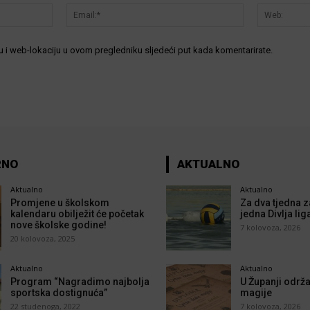
Ime:*
Email:*
 i web-lokaciju u ovom pregledniku sljedeći put kada komentarirate.
RNO
AKTUALNO
Aktualno
Aktualno
Promjene u školskom
Za dva tjedna z
kalendaru obilježit će početak
jedna Divlja lig
nove školske godine!
7 kolovoza, 2026
20 kolovoza, 2025
Aktualno
Aktualno
Program “Nagradimo najbolja
U Županji održa
sportska dostignuća”
magije
22 studenoga, 2022
7 kolovoza, 2026