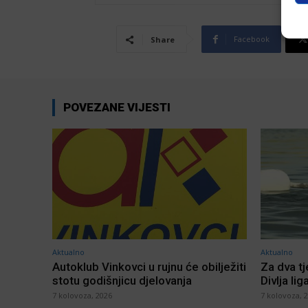
Facebook
Share
POVEZANE VIJESTI
Aktualno
Aktualno
Autoklub Vinkovci u rujnu će obilježiti
Za dva t
stotu godišnjicu djelovanja
Divlja lig
7 kolovoza, 2026
7 kolovoza, 