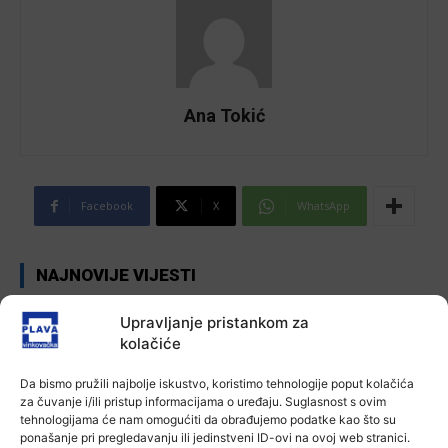
Ana Tokić
Facebook
X
WhatsApp
NAJNOVIJE VIJESTI
Aktualno
Upravljanje pristankom za
Zbog niskog vodostaja otežana
kolačiće
plovidba na Dunavu
6 kolovoza, 2026
Da bismo pružili najbolje iskustvo, koristimo tehnologije poput kolačića
za čuvanje i/ili pristup informacijama o uređaju. Suglasnost s ovim
tehnologijama će nam omogućiti da obrađujemo podatke kao što su
Aktualno
ponašanje pri pregledavanju ili jedinstveni ID-ovi na ovoj web stranici.