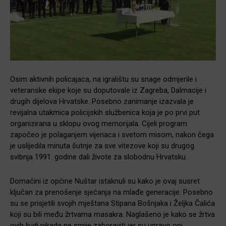
Osim aktivnih policajaca, na igralištu su snage odmjerile i
veteranske ekipe koje su doputovale iz Zagreba, Dalmacije i
drugih dijelova Hrvatske. Posebno zanimanje izazvala je
revijalna utakmica policijskih službenica koja je po prvi put
organizirana u sklopu ovog memorijala. Cijeli program
započeo je polaganjem vijenaca i svetom misom, nakon čega
je uslijedila minuta šutnje za sve vitezove koji su drugog
svibnja 1991. godine dali živote za slobodnu Hrvatsku.
Domaćini iz općine Nuštar istaknuli su kako je ovaj susret
ključan za prenošenje sjećanja na mlađe generacije. Posebno
su se prisjetili svojih mještana Stipana Bošnjaka i Željka Čalića
koji su bili među žrtvama masakra. Naglašeno je kako se žrtva
ovih ljudi nikada ne smije zaboraviti jer su upravo oni