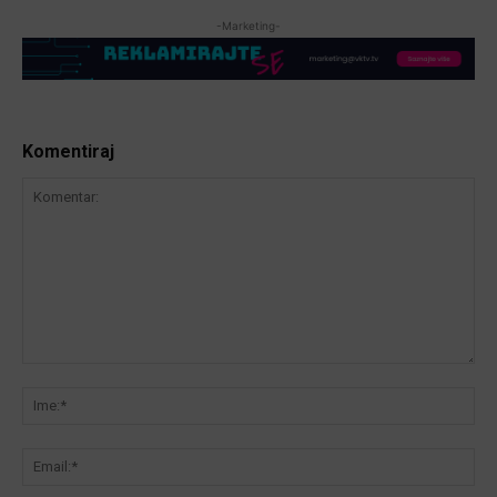
-Marketing-
Komentiraj
Komentar:
Ime
Ema