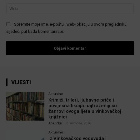
We
Spremite moje ime, e-poštu i web-lokaciju u ovom pregledniku
sljedeći put kada komentarirate.
VIJESTI
Aktualno
Krimići, trileri, ljubavne priče i
povijesna fikcija najtraženiji su
žanrovi ovoga ljeta u vinkovačkoj
knjižnici
Ana Tokić
-
6 kolovoza, 2026
Aktualno
Iz Vinkovačkog vodovoda i