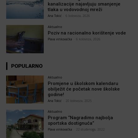
kanalizacije najavljuju smanjenje
tlaka u vodovodnoj mreži
Ana Tokić
-
6 kolovoza, 2026
Aktualno
Poziv na racionalno korištenje vode
Plava vinkovačka
-
6 kolovoza, 2026
POPULARNO
Aktualno
Promjene u školskom kalendaru
obilježit će početak nove školske
godine!
Ana Tokić
-
20 kolovoza, 2025
Aktualno
Program “Nagradimo najbolja
sportska dostignuća”
Plava vinkovačka
-
22 studenoga, 2022