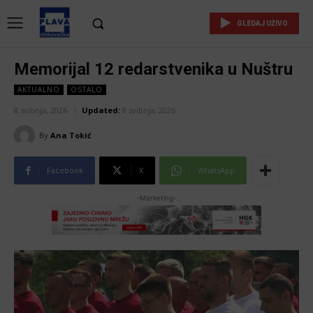
GLEDAJ UŽIVO
Memorijal 12 redarstvenika u Nuštru
AKTUALNO
OSTALO
8 svibnja, 2026
Updated:
8 svibnja, 2026
By
Ana Tokić
Facebook
X
WhatsApp
-Marketing-