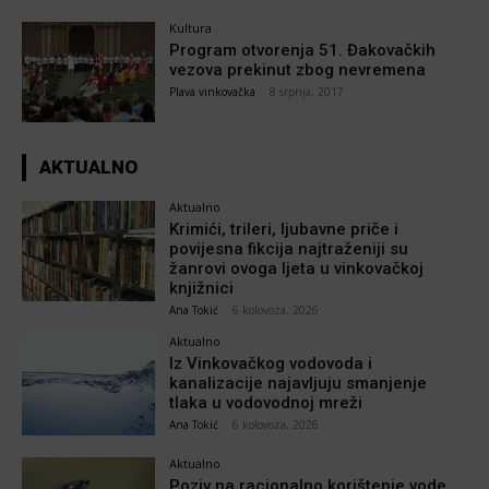
Kultura
Program otvorenja 51. Đakovačkih
vezova prekinut zbog nevremena
Plava vinkovačka
-
8 srpnja, 2017
AKTUALNO
Aktualno
Krimići, trileri, ljubavne priče i
povijesna fikcija najtraženiji su
žanrovi ovoga ljeta u vinkovačkoj
knjižnici
Ana Tokić
-
6 kolovoza, 2026
Aktualno
Iz Vinkovačkog vodovoda i
kanalizacije najavljuju smanjenje
tlaka u vodovodnoj mreži
Ana Tokić
-
6 kolovoza, 2026
Aktualno
Poziv na racionalno korištenje vode