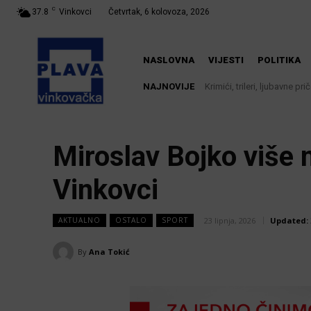
C
37.8
Vinkovci
Četvrtak, 6 kolovoza, 2026
NASLOVNA
VIJESTI
POLITIKA
NAJNOVIJE
Krimići, trileri, ljubavne pri
Iz Vinkovačkog vodovoda
knjižnici
Miroslav Bojko više n
Vinkovci
23 lipnja, 2026
Updated:
AKTUALNO
OSTALO
SPORT
By
Ana Tokić