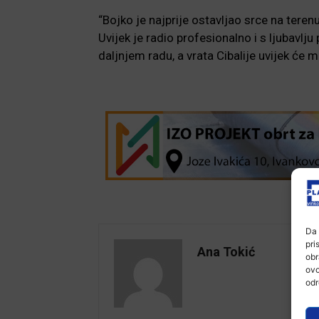
“Bojko je najprije ostavljao srce na terenu 
Uvijek je radio profesionalno i s ljubavl
daljnjem radu, a vrata Cibalije uvijek će mu
Da 
pri
Ana Tokić
obr
ovo
odr