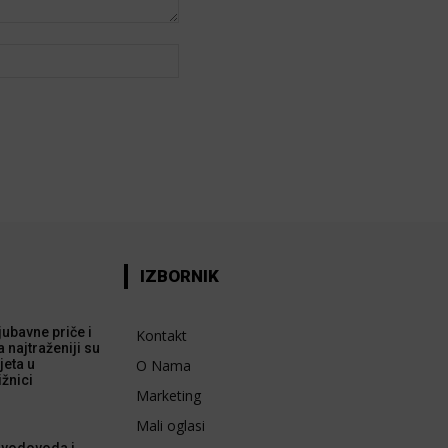
Web:
IZBORNIK
 ljubavne priče i
Kontakt
a najtraženiji su
jeta u
O Nama
ižnici
Marketing
Mali oglasi