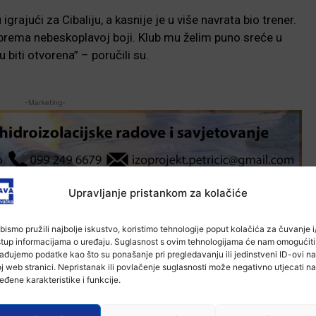
igrajući za Cibaliju, a kasnije je u više navrata bio trener.
ju prema nebeskoplavoj boji. Klub mu želim puno sreće u
 biti otvorena” – poručili su.
-Marketing-
Upravljanje pristankom za kolačiće
bismo pružili najbolje iskustvo, koristimo tehnologije poput kolačića za čuvanje i/
stup informacijama o uređaju. Suglasnost s ovim tehnologijama će nam omogućiti
ađujemo podatke kao što su ponašanje pri pregledavanju ili jedinstveni ID-ovi na
j web stranici. Nepristanak ili povlačenje suglasnosti može negativno utjecati na
eđene karakteristike i funkcije.