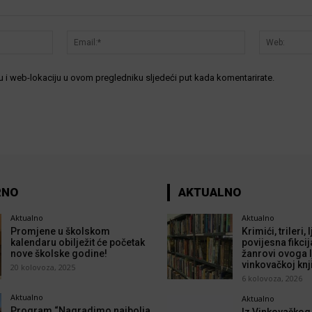
Ime:*
Email:*
 i web-lokaciju u ovom pregledniku sljedeći put kada komentarirate.
RNO
AKTUALNO
Aktualno
Aktualno
Promjene u školskom
Krimići, trileri,
kalendaru obilježit će početak
povijesna fikcij
nove školske godine!
žanrovi ovoga l
vinkovačkoj knj
20 kolovoza, 2025
6 kolovoza, 2026
Aktualno
Aktualno
Program “Nagradimo najbolja