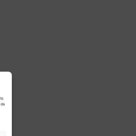
ili
 da