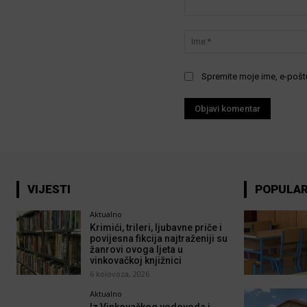
Komentar:
Spremite moje ime, e-poštu
VIJESTI
POPULA
Aktualno
Krimići, trileri, ljubavne priče i
povijesna fikcija najtraženiji su
žanrovi ovoga ljeta u
vinkovačkoj knjižnici
6 kolovoza, 2026
Aktualno