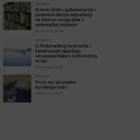
Aktualno
Krimići, trileri, ljubavne priče i
povijesna fikcija najtraženiji
su žanrovi ovoga ljeta u
vinkovačkoj knjižnici
6 kolovoza, 2026
Aktualno
Iz Vinkovačkog vodovoda i
kanalizacije najavljuju
smanjenje tlaka u vodovodnoj
mreži
6 kolovoza, 2026
Aktualno
Poziv na racionalno
korištenje vode
6 kolovoza, 2026