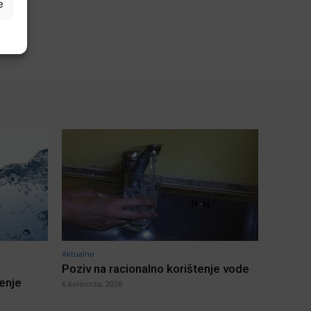
e
Aktualno
Poziv na racionalno korištenje vode
jenje
6 kolovoza, 2026