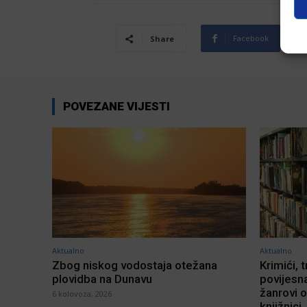
Facebook
Share
POVEZANE VIJESTI
Aktualno
Aktualno
Zbog niskog vodostaja otežana
Krimići, t
plovidba na Dunavu
povijesna
žanrovi o
6 kolovoza, 2026
knjižnici