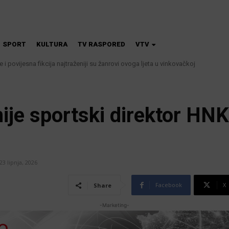
SPORT
KULTURA
TV RASPORED
VTV
če i povijesna fikcija najtraženiji su žanrovi ovoga ljeta u vinkovačkoj
 i kanalizacije najavljuju smanjenje tlaka u vodovodnoj mreži
ije sportski direktor HNK
23 lipnja, 2026
Facebook
X
Share
-Marketing-