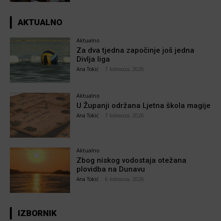
AKTUALNO
Aktualno
Za dva tjedna započinje još jedna
Divlja liga
Ana Tokić
-
7 kolovoza, 2026
Aktualno
U Županji održana Ljetna škola magije
Ana Tokić
-
7 kolovoza, 2026
Aktualno
Zbog niskog vodostaja otežana
plovidba na Dunavu
Ana Tokić
-
6 kolovoza, 2026
IZBORNIK