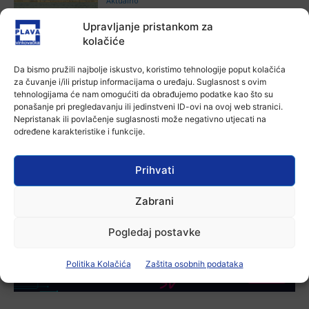
Aktualno
Za dva tjedna započinje još jedna
Upravljanje pristankom za
Divlja liga
kolačiće
7 kolovoza, 2026
Da bismo pružili najbolje iskustvo, koristimo tehnologije poput kolačića
Aktualno
za čuvanje i/ili pristup informacijama o uređaju. Suglasnost s ovim
U Županji održana Ljetna škola magije
tehnologijama će nam omogućiti da obrađujemo podatke kao što su
7 kolovoza, 2026
ponašanje pri pregledavanju ili jedinstveni ID-ovi na ovoj web stranici.
Nepristanak ili povlačenje suglasnosti može negativno utjecati na
određene karakteristike i funkcije.
Aktualno
Zbog niskog vodostaja otežana
Prihvati
plovidba na Dunavu
6 kolovoza, 2026
Zabrani
Pogledaj postavke
-Marketing-
Politika Kolačića
Zaštita osobnih podataka