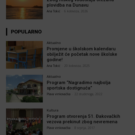
plovidba na Dunavu
Ana Tokić
-
6 kolovoza, 2026
POPULARNO
Aktualno
Promjene u školskom kalendaru
obilježit će početak nove školske
godine!
Ana Tokić
-
20 kolovoza, 2025
Aktualno
Program “Nagradimo najbolja
sportska dostignuća”
Plava vinkovačka
-
22 studenoga, 2022
Kultura
Program otvorenja 51. Đakovačkih
vezova prekinut zbog nevremena
Plava vinkovačka
-
8 srpnja, 2017