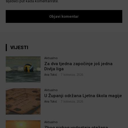
sljedeći put kada komentarirate.
VIJESTI
Aktualno
Za dva tjedna započinje još jedna
Divlja liga
Ana Tokić
-
7 kolovoza, 2026
Aktualno
U Županji održana Ljetna škola magije
Ana Tokić
-
7 kolovoza, 2026
Aktualno
Zbog niskog vodostaja otežana