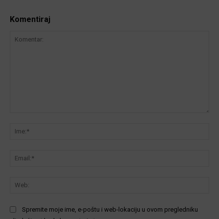
Komentiraj
Komentar:
Ime
Ema
We
Spremite moje ime, e-poštu i web-lokaciju u ovom pregledniku