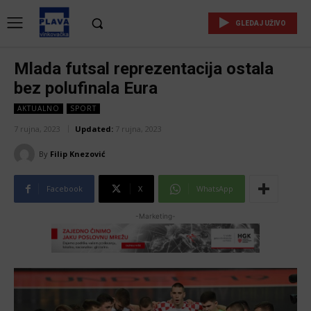
GLEDAJ UŽIVO
Mlada futsal reprezentacija ostala
bez polufinala Eura
AKTUALNO
SPORT
7 rujna, 2023
Updated:
7 rujna, 2023
By
Filip Knezović
Facebook
X
WhatsApp
-Marketing-