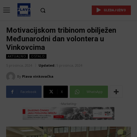
GLEDAJ UŽIVO
Motivacijskom tribinom obilježen
Međunarodni dan volontera u
Vinkovcima
AKTUALNO
OSTALO
5 prosinca, 2024
Updated:
5 prosinca, 2024
By
Plava vinkovačka
Facebook
X
WhatsApp
-Marketing-