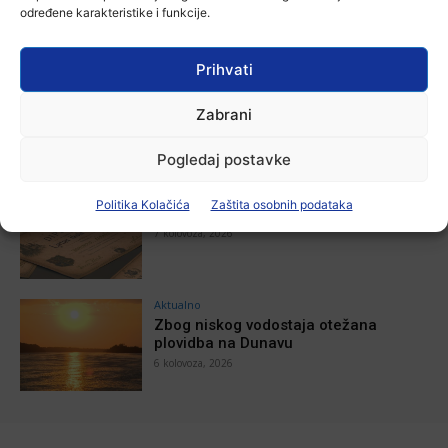
stotu godišnjicu djelovanja
određene karakteristike i funkcije.
7 kolovoza, 2026
Prihvati
Aktualno
Za dva tjedna započinje još jedna
Zabrani
Divlja liga
7 kolovoza, 2026
Pogledaj postavke
Aktualno
Politika Kolačića
Zaštita osobnih podataka
U Županji održana Ljetna škola magije
7 kolovoza, 2026
Aktualno
Zbog niskog vodostaja otežana
plovidba na Dunavu
6 kolovoza, 2026