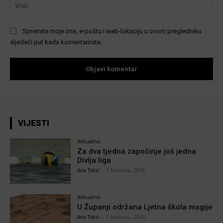
We
Spremite moje ime, e-poštu i web-lokaciju u ovom pregledniku
sljedeći put kada komentarirate.
VIJESTI
Aktualno
Za dva tjedna započinje još jedna
Divlja liga
Ana Tokić
-
7 kolovoza, 2026
Aktualno
U Županji održana Ljetna škola magije
Ana Tokić
-
7 kolovoza, 2026