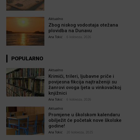
Aktualno
Zbog niskog vodostaja otežana
plovidba na Dunavu
Ana Tokić
-
6 kolovoza, 2026
POPULARNO
Aktualno
Krimići, trileri, ljubavne priče i
povijesna fikcija najtraženiji su
žanrovi ovoga ljeta u vinkovačkoj
knjižnici
Ana Tokić
-
6 kolovoza, 2026
Aktualno
Promjene u školskom kalendaru
obilježit će početak nove školske
godine!
Ana Tokić
-
20 kolovoza, 2025