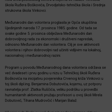
škola Ruđera Boškovića, Drvodjelsko-tehnička škola i Srednja
strukovna škola Vinkovci.
Međunarodni dan volontera proglasila je Opća skupština
Ujedinjenih naroda 17. prosinca 1985. godine. Od tada se
svake godine 5. prosinca obilježava Međunarodni dan
dobrovoljnog rada za ekonomski i društveni napredak,
odnosno Međunarodni dan volontera. Cilj je sve aktivnosti
volontera i njihov dobrovoljni rad učiniti vidljivim na lokalnoj,
nacionalnoj i međunarodnoj razini.
Program u povodu Međunarodnog dana volontera održava se
već dvadeset i prvu godinu u nizu u Tehničkoj školi Ruđera
Boškovića na inicijativu povjerenika Crvenog križa Vinkovci u
toj školi dipl.ing. Benjamina Dobutovića, kojemu, uz potporu
ravnatelja prof. Zlatka Ruščića, veliku podršku u provedbi
humanitarnih aktivnosti pružaju profesori u ovoj školi Mirela
Dobutović, Tihana Mudrovčić i Marijan Balaž.