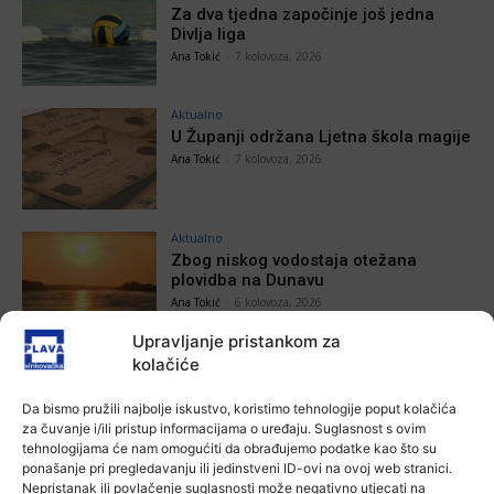
Za dva tjedna započinje još jedna
Divlja liga
Ana Tokić
-
7 kolovoza, 2026
Aktualno
U Županji održana Ljetna škola magije
Ana Tokić
-
7 kolovoza, 2026
Aktualno
Zbog niskog vodostaja otežana
plovidba na Dunavu
Ana Tokić
-
6 kolovoza, 2026
Upravljanje pristankom za
kolačiće
Da bismo pružili najbolje iskustvo, koristimo tehnologije poput kolačića
POVEZANE VIJESTI
za čuvanje i/ili pristup informacijama o uređaju. Suglasnost s ovim
tehnologijama će nam omogućiti da obrađujemo podatke kao što su
Aktualno
ponašanje pri pregledavanju ili jedinstveni ID-ovi na ovoj web stranici.
Autoklub Vinkovci u rujnu će obilježiti
Nepristanak ili povlačenje suglasnosti može negativno utjecati na