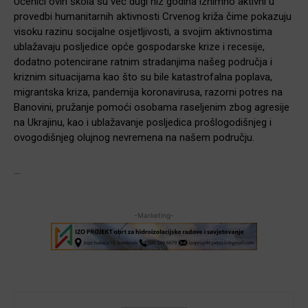
Učenici ovih škola su već dugi niz godina iznimno aktivni u
provedbi humanitarnih aktivnosti Crvenog križa čime pokazuju
visoku razinu socijalne osjetljivosti, a svojim aktivnostima
ublažavaju posljedice opće gospodarske krize i recesije,
dodatno potencirane ratnim stradanjima našeg područja i
kriznim situacijama kao što su bile katastrofalna poplava,
migrantska kriza, pandemija koronavirusa, razorni potres na
Banovini, pružanje pomoći osobama raseljenim zbog agresije
na Ukrajinu, kao i ublažavanje posljedica prošlogodišnjeg i
ovogodišnjeg olujnog nevremena na našem području.
…
-Marketing-