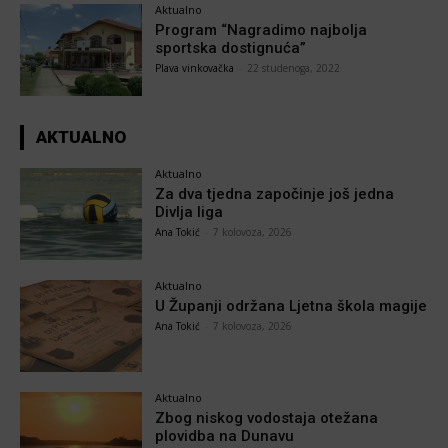
Aktualno
Program “Nagradimo najbolja
sportska dostignuća”
Plava vinkovačka
-
22 studenoga, 2022
AKTUALNO
Aktualno
Za dva tjedna započinje još jedna
Divlja liga
Ana Tokić
-
7 kolovoza, 2026
Aktualno
U Županji održana Ljetna škola magije
Ana Tokić
-
7 kolovoza, 2026
Aktualno
Zbog niskog vodostaja otežana
plovidba na Dunavu