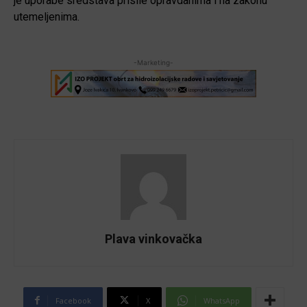
je uporabe sredstava prisile opravdanima i na zakonu
utemeljenima.
-Marketing-
Plava vinkovačka
Facebook
X
WhatsApp