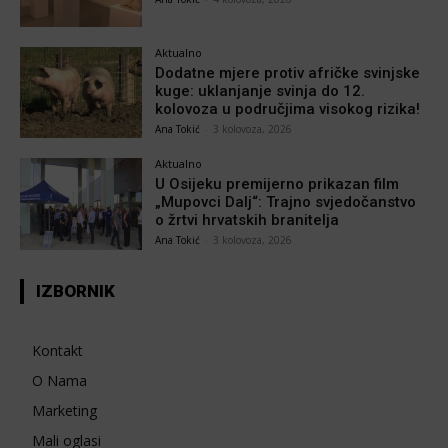
Aktualno
Dodatne mjere protiv afričke svinjske
kuge: uklanjanje svinja do 12.
kolovoza u područjima visokog rizika!
Ana Tokić
-
3 kolovoza, 2026
Aktualno
U Osijeku premijerno prikazan film
„Mupovci Dalj“: Trajno svjedočanstvo
o žrtvi hrvatskih branitelja
Ana Tokić
-
3 kolovoza, 2026
IZBORNIK
Kontakt
O Nama
Marketing
Mali oglasi