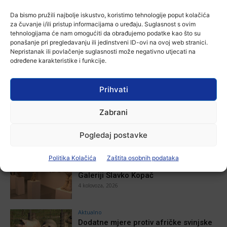
U Osijeku premijerno prikazan film
Da bismo pružili najbolje iskustvo, koristimo tehnologije poput kolačića
„Mupovci Dalj“: Trajno svjedočanstvo
za čuvanje i/ili pristup informacijama o uređaju. Suglasnost s ovim
o žrtvi hrvatskih branitelja
tehnologijama će nam omogućiti da obrađujemo podatke kao što su
Ana Tokić
-
3 kolovoza, 2026
ponašanje pri pregledavanju ili jedinstveni ID-ovi na ovoj web stranici.
Nepristanak ili povlačenje suglasnosti može negativno utjecati na
određene karakteristike i funkcije.
POVEZANE VIJESTI
Prihvati
Aktualno
U Osijeku obilježen Dan pobjede i
Zabrani
domovinske zahvalnosti i Dan
hrvatskih branitelja
Pogledaj postavke
4 kolovoza, 2026
Aktualno
Politika Kolačića
Zaštita osobnih podataka
Izložba Antuna Babića u vinkovačkoj
Galeriji Slavko Kopač
4 kolovoza, 2026
Aktualno
Dodatne mjere protiv afričke svinjske