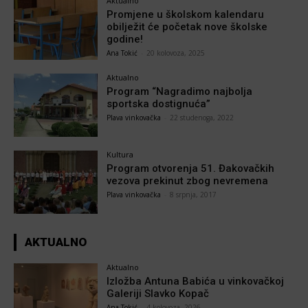
Aktualno
Promjene u školskom kalendaru
obilježit će početak nove školske
godine!
Ana Tokić
-
20 kolovoza, 2025
Aktualno
Program “Nagradimo najbolja
sportska dostignuća”
Plava vinkovačka
-
22 studenoga, 2022
Kultura
Program otvorenja 51. Đakovačkih
vezova prekinut zbog nevremena
Plava vinkovačka
-
8 srpnja, 2017
AKTUALNO
Aktualno
Izložba Antuna Babića u vinkovačkoj
Galeriji Slavko Kopač
Ana Tokić
-
4 kolovoza, 2026