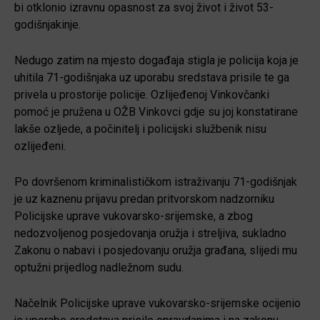
bi otklonio izravnu opasnost za svoj život i život 53-
godišnjakinje.
Nedugo zatim na mjesto događaja stigla je policija koja je
uhitila 71-godišnjaka uz uporabu sredstava prisile te ga
privela u prostorije policije. Ozlijeđenoj Vinkovčanki
pomoć je pružena u OŽB Vinkovci gdje su joj konstatirane
lakše ozljede, a počinitelj i policijski službenik nisu
ozlijeđeni.
Po dovršenom kriminalističkom istraživanju 71-godišnjak
je uz kaznenu prijavu predan pritvorskom nadzorniku
Policijske uprave vukovarsko-srijemske, a zbog
nedozvoljenog posjedovanja oružja i streljiva, sukladno
Zakonu o nabavi i posjedovanju oružja građana, slijedi mu
optužni prijedlog nadležnom sudu.
Načelnik Policijske uprave vukovarsko-srijemske ocijenio