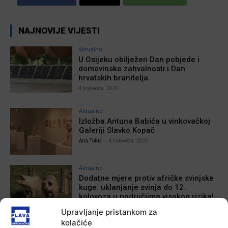
NAJNOVIJE VIJESTI
Aktualno
U Osijeku obilježen Dan pobjede i
domovinske zahvalnosti i Dan
hrvatskih branitelja
4 kolovoza, 2026
Aktualno
Izložba Antuna Babića u vinkovačkoj
Galeriji Slavko Kopač
Ana Tokić
-
4 kolovoza, 2026
Aktualno
Dodatne mjere protiv afričke svinjske
kuge: uklanjanje svinja do 12.
kolovoza u područjima visokog rizika!
Ana Tokić
-
3 kolovoza, 2026
Upravljanje pristankom za
kolačiće
Aktualno