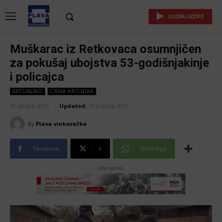
GLEDAJ UŽIVO
Muškarac iz Retkovaca osumnjičen
za pokušaj ubojstva 53-godišnjakinje
i policajca
AKTUALNO
CRNA KRONIKA
19 ožujka, 2021
Updated:
13 svibnja, 2021
By
Plava vinkovačka
Facebook
X
WhatsApp
-Marketing-