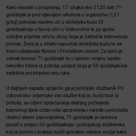
Kako navode u priopćenju, 17. ožujka oko 21,20 sati 71-
godišnjak je pod utjecajem alkohola u organizmu (1,21
g/kg) pokušao nasilno ući u obiteljsku kuću 53-
godišnjakinje u Novoj ulici u Vinkovcima te joj uputio
ozbiljne prijetnje smrću zbog čega je zatražila intervenciju
policije. Žena je u strahu napustila obiteljsku kuću te se
trčeći udaljavala Novom i Privlačkom ulicom. Za njom je
odmah krenuo 71-godišnjak te u njenom smjeru ispalio
nekoliko hitaca iz pištolja, uslijed čega je 53-godišnjakinja
zadobila prostrijelnu ranu ruke.
U daljnjem napadu spriječio ga je policijski službenik PU
vukovarsko-srijemske van službe koji je, čuvši hice iz
pištolja, sa ciljem sprječavanja daljnjeg počinjenja
kaznenog djela izdao više upozorenja i naredbi počinitelju.
Unatoč danim zapovijedima, 71-godišnjak je nastavio
pucati u smjeru 53-godišnjakinje i policijskog službenika
koji je potom u krajnjoj nuždi uporabio vatreno oružje kako