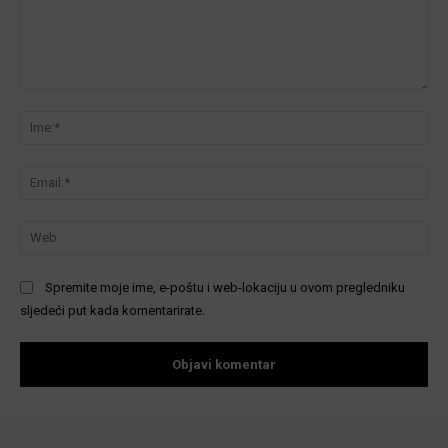
Komentar:
Ime
Ema
We
Spremite moje ime, e-poštu i web-lokaciju u ovom pregledniku
sljedeći put kada komentarirate.