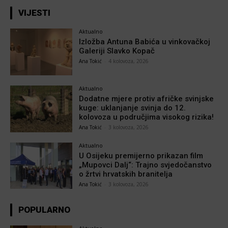
VIJESTI
Aktualno
Izložba Antuna Babića u vinkovačkoj
Galeriji Slavko Kopač
Ana Tokić
-
4 kolovoza, 2026
Aktualno
Dodatne mjere protiv afričke svinjske
kuge: uklanjanje svinja do 12.
kolovoza u područjima visokog rizika!
Ana Tokić
-
3 kolovoza, 2026
Aktualno
U Osijeku premijerno prikazan film
„Mupovci Dalj“: Trajno svjedočanstvo
o žrtvi hrvatskih branitelja
Ana Tokić
-
3 kolovoza, 2026
POPULARNO