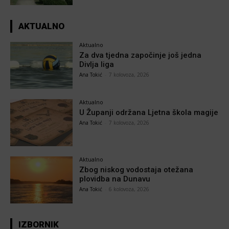
AKTUALNO
Aktualno
Za dva tjedna započinje još jedna
Divlja liga
Ana Tokić
-
7 kolovoza, 2026
Aktualno
U Županji održana Ljetna škola magije
Ana Tokić
-
7 kolovoza, 2026
Aktualno
Zbog niskog vodostaja otežana
plovidba na Dunavu
Ana Tokić
-
6 kolovoza, 2026
IZBORNIK