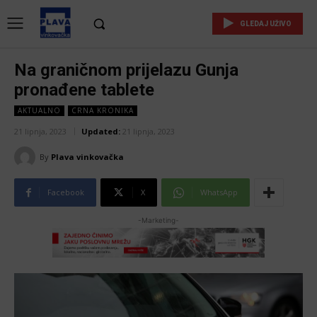
GLEDAJ UŽIVO
Na graničnom prijelazu Gunja
pronađene tablete
AKTUALNO
CRNA KRONIKA
21 lipnja, 2023
Updated:
21 lipnja, 2023
By
Plava vinkovačka
Facebook
X
WhatsApp
-Marketing-