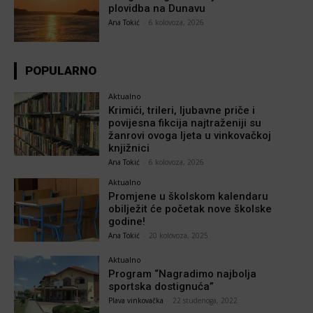
plovidba na Dunavu
Ana Tokić
-
6 kolovoza, 2026
POPULARNO
Aktualno
Krimići, trileri, ljubavne priče i
povijesna fikcija najtraženiji su
žanrovi ovoga ljeta u vinkovačkoj
knjižnici
Ana Tokić
-
6 kolovoza, 2026
Aktualno
Promjene u školskom kalendaru
obilježit će početak nove školske
godine!
Ana Tokić
-
20 kolovoza, 2025
Aktualno
Program “Nagradimo najbolja
sportska dostignuća”
Plava vinkovačka
-
22 studenoga, 2022