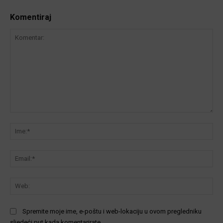
Komentiraj
Komentar:
Ime
Ema
We
Spremite moje ime, e-poštu i web-lokaciju u ovom pregledniku
sljedeći put kada komentarirate.