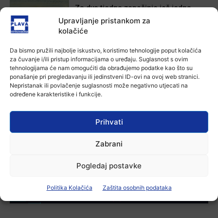
Za dva tjedna započinje još jedna
Divlja liga
Upravljanje pristankom za
7 kolovoza, 2026
kolačiće
Da bismo pružili najbolje iskustvo, koristimo tehnologije poput kolačića
Aktualno
za čuvanje i/ili pristup informacijama o uređaju. Suglasnost s ovim
U Županji održana Ljetna škola magije
tehnologijama će nam omogućiti da obrađujemo podatke kao što su
7 kolovoza, 2026
ponašanje pri pregledavanju ili jedinstveni ID-ovi na ovoj web stranici.
Nepristanak ili povlačenje suglasnosti može negativno utjecati na
određene karakteristike i funkcije.
Aktualno
Zbog niskog vodostaja otežana
Prihvati
plovidba na Dunavu
6 kolovoza, 2026
Zabrani
Pogledaj postavke
-Marketing-
Politika Kolačića
Zaštita osobnih podataka