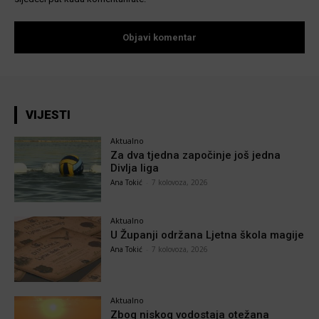
VIJESTI
Aktualno
Za dva tjedna započinje još jedna
Divlja liga
Ana Tokić
-
7 kolovoza, 2026
Aktualno
U Županji održana Ljetna škola magije
Ana Tokić
-
7 kolovoza, 2026
Aktualno
Zbog niskog vodostaja otežana