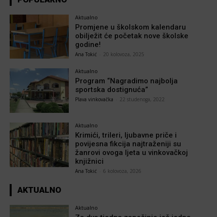
Aktualno
Promjene u školskom kalendaru
obilježit će početak nove školske
godine!
Ana Tokić
-
20 kolovoza, 2025
Aktualno
Program “Nagradimo najbolja
sportska dostignuća”
Plava vinkovačka
-
22 studenoga, 2022
Aktualno
Krimići, trileri, ljubavne priče i
povijesna fikcija najtraženiji su
žanrovi ovoga ljeta u vinkovačkoj
knjižnici
Ana Tokić
-
6 kolovoza, 2026
AKTUALNO
Aktualno