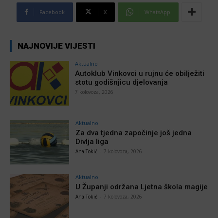
Facebook
X
WhatsApp
NAJNOVIJE VIJESTI
Aktualno
Autoklub Vinkovci u rujnu će obilježiti
stotu godišnjicu djelovanja
7 kolovoza, 2026
Aktualno
Za dva tjedna započinje još jedna
Divlja liga
Ana Tokić
-
7 kolovoza, 2026
Aktualno
U Županji održana Ljetna škola magije
Ana Tokić
-
7 kolovoza, 2026