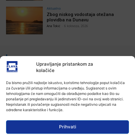
Aktualno
Zbog niskog vodostaja otežana
plovidba na Dunavu
Ana Tokić
-
6 kolovoza, 2026
POVEZANE VIJESTI
Upravljanje pristankom za
Aktualno
kolačiće
Autoklub Vinkovci u rujnu će obilježiti
stotu godišnjicu djelovanja
Da bismo pružili najbolje iskustvo, koristimo tehnologije poput kolačića
7 kolovoza, 2026
za čuvanje i/ili pristup informacijama o uređaju. Suglasnost s ovim
tehnologijama će nam omogućiti da obrađujemo podatke kao što su
ponašanje pri pregledavanju ili jedinstveni ID-ovi na ovoj web stranici.
Aktualno
Nepristanak ili povlačenje suglasnosti može negativno utjecati na
Za dva tjedna započinje još jedna
određene karakteristike i funkcije.
Divlja liga
7 kolovoza, 2026
Prihvati