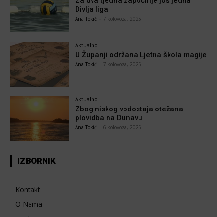
Za dva tjedna započinje još jedna
Divlja liga
Ana Tokić
-
7 kolovoza, 2026
Aktualno
U Županji održana Ljetna škola magije
Ana Tokić
-
7 kolovoza, 2026
Aktualno
Zbog niskog vodostaja otežana
plovidba na Dunavu
Ana Tokić
-
6 kolovoza, 2026
IZBORNIK
Kontakt
O Nama