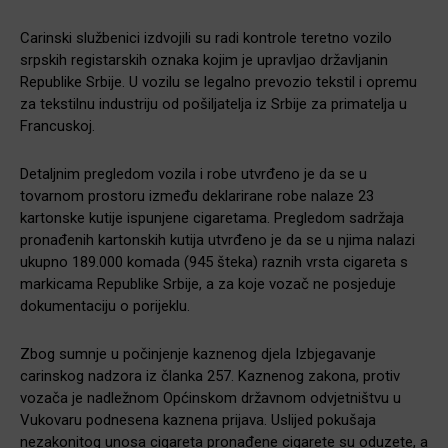
Carinski službenici izdvojili su radi kontrole teretno vozilo
srpskih registarskih oznaka kojim je upravljao državljanin
Republike Srbije. U vozilu se legalno prevozio tekstil i opremu
za tekstilnu industriju od pošiljatelja iz Srbije za primatelja u
Francuskoj.
Detaljnim pregledom vozila i robe utvrđeno je da se u
tovarnom prostoru između deklarirane robe nalaze 23
kartonske kutije ispunjene cigaretama. Pregledom sadržaja
pronađenih kartonskih kutija utvrđeno je da se u njima nalazi
ukupno 189.000 komada (945 šteka) raznih vrsta cigareta s
markicama Republike Srbije, a za koje vozač ne posjeduje
dokumentaciju o porijeklu.
Zbog sumnje u počinjenje kaznenog djela Izbjegavanje
carinskog nadzora iz članka 257. Kaznenog zakona, protiv
vozača je nadležnom Općinskom državnom odvjetništvu u
Vukovaru podnesena kaznena prijava. Uslijed pokušaja
nezakonitog unosa cigareta pronađene cigarete su oduzete, a