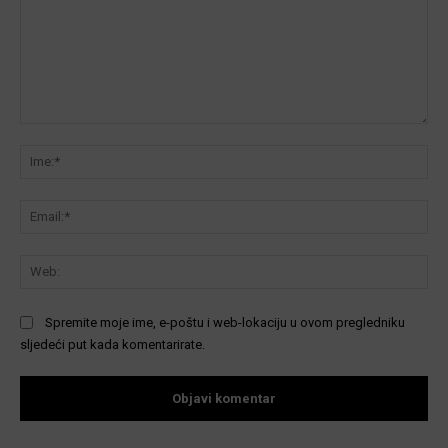
Komentar:
Ime
Ema
We
Spremite moje ime, e-poštu i web-lokaciju u ovom pregledniku
sljedeći put kada komentarirate.