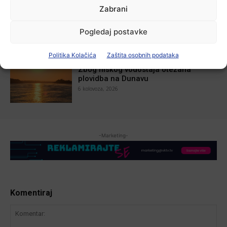
Aktualno
Zabrani
U Županji održana Ljetna škola magije
7 kolovoza, 2026
Pogledaj postavke
Politika Kolačića
Zaštita osobnih podataka
Aktualno
Zbog niskog vodostaja otežana
plovidba na Dunavu
6 kolovoza, 2026
-Marketing-
Komentiraj