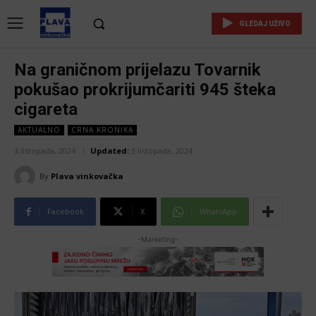
GLEDAJ UŽIVO
Na graničnom prijelazu Tovarnik
pokušao prokrijumčariti 945 šteka
cigareta
AKTUALNO
CRNA KRONIKA
3 listopada, 2024
Updated:
3 listopada, 2024
By
Plava vinkovačka
Facebook
X
WhatsApp
-Marketing-