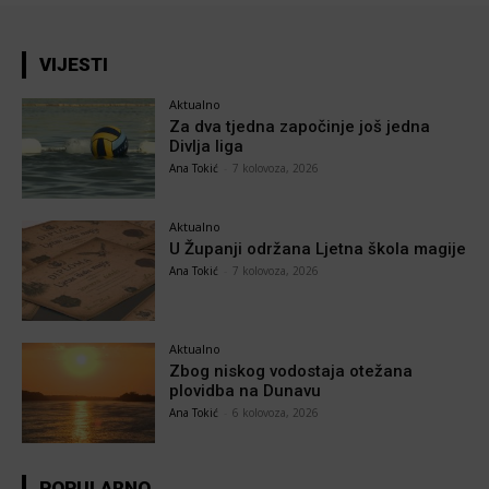
VIJESTI
Aktualno
Za dva tjedna započinje još jedna
Divlja liga
Ana Tokić
-
7 kolovoza, 2026
Aktualno
U Županji održana Ljetna škola magije
Ana Tokić
-
7 kolovoza, 2026
Aktualno
Zbog niskog vodostaja otežana
plovidba na Dunavu
Ana Tokić
-
6 kolovoza, 2026
POPULARNO