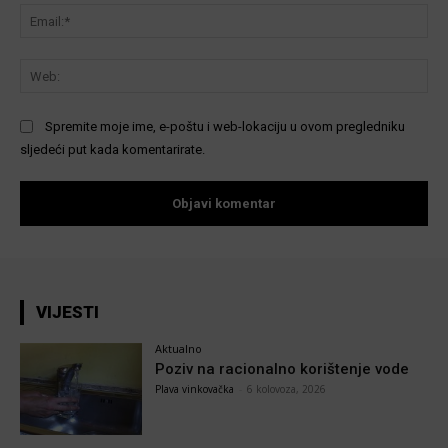
Ema
We
Spremite moje ime, e-poštu i web-lokaciju u ovom pregledniku
sljedeći put kada komentarirate.
VIJESTI
Aktualno
Poziv na racionalno korištenje vode
Plava vinkovačka
-
6 kolovoza, 2026