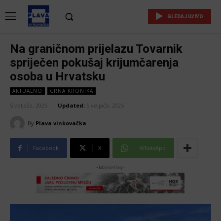
GLEDAJ UŽIVO
Na graničnom prijelazu Tovarnik
spriječen pokušaj krijumčarenja
osoba u Hrvatsku
AKTUALNO
CRNA KRONIKA
5 veljače, 2025
Updated:
5 veljače, 2025
By
Plava vinkovačka
Facebook
X
WhatsApp
-Marketing-