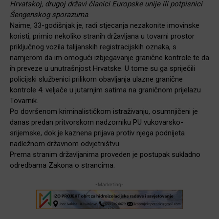
Hrvatskoj, drugoj državi članici Europske unije ili potpisnici
Šengenskog sporazuma
.
Naime, 33-godišnjak je, radi stjecanja nezakonite imovinske
koristi, primio nekoliko stranih državljana u tovarni prostor
priključnog vozila talijanskih registracijskih oznaka, s
namjerom da im omogući izbjegavanje granične kontrole te da
ih preveze u unutrašnjost Hrvatske. U tome su ga spriječili
policijski službenici prilikom obavljanja ulazne granične
kontrole 4. veljače u jutarnjim satima na graničnom prijelazu
Tovarnik.
Po dovršenom kriminalističkom istraživanju, osumnjičeni je
danas predan pritvorskom nadzorniku PU vukovarsko-
srijemske, dok je kaznena prijava protiv njega podnijeta
nadležnom državnom odvjetništvu.
Prema stranim državljanima proveden je postupak sukladno
odredbama Zakona o strancima.
-Marketing-