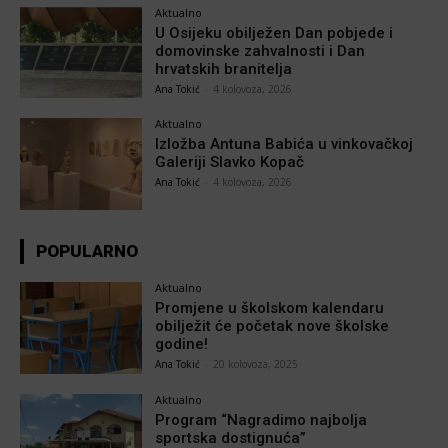
Aktualno
U Osijeku obilježen Dan pobjede i
domovinske zahvalnosti i Dan
hrvatskih branitelja
Ana Tokić
-
4 kolovoza, 2026
Aktualno
Izložba Antuna Babića u vinkovačkoj
Galeriji Slavko Kopač
Ana Tokić
-
4 kolovoza, 2026
POPULARNO
Aktualno
Promjene u školskom kalendaru
obilježit će početak nove školske
godine!
Ana Tokić
-
20 kolovoza, 2025
Aktualno
Program “Nagradimo najbolja
sportska dostignuća”