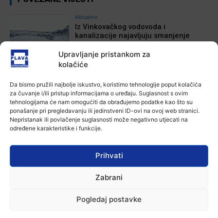
Aktualno
Iz Vinkovačkog vodovoda i
kanalizacije najavljuju smanjenje
tlaka u vodovodnoj mreži
Upravljanje pristankom za
6 kolovoza, 2026
kolačiće
Aktualno
Poziv na racionalno korištenje vode
Da bismo pružili najbolje iskustvo, koristimo tehnologije poput kolačića
6 kolovoza, 2026
za čuvanje i/ili pristup informacijama o uređaju. Suglasnost s ovim
tehnologijama će nam omogućiti da obrađujemo podatke kao što su
ponašanje pri pregledavanju ili jedinstveni ID-ovi na ovoj web stranici.
Nepristanak ili povlačenje suglasnosti može negativno utjecati na
Aktualno
određene karakteristike i funkcije.
U Osijeku obilježen Dan pobjede i
domovinske zahvalnosti i Dan
hrvatskih branitelja
Prihvati
4 kolovoza, 2026
Zabrani
Aktualno
Izložba Antuna Babića u vinkovačkoj
Galeriji Slavko Kopač
Pogledaj postavke
4 kolovoza, 2026