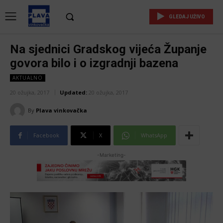
GLEDAJ UŽIVO
Na sjednici Gradskog vijeća Županje
govora bilo i o izgradnji bazena
AKTUALNO
20 ožujka, 2017
Updated:
20 ožujka, 2017
By
Plava vinkovačka
Facebook
X
WhatsApp
-Marketing-