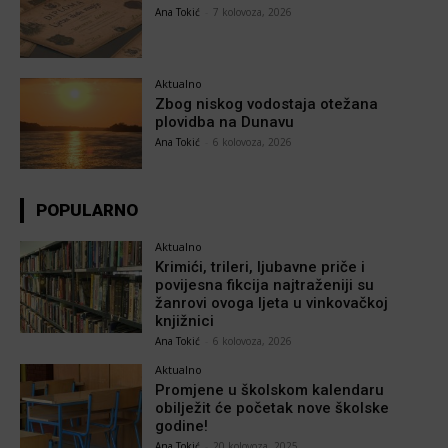
Ana Tokić
-
7 kolovoza, 2026
Aktualno
Zbog niskog vodostaja otežana
plovidba na Dunavu
Ana Tokić
-
6 kolovoza, 2026
POPULARNO
Aktualno
Krimići, trileri, ljubavne priče i
povijesna fikcija najtraženiji su
žanrovi ovoga ljeta u vinkovačkoj
knjižnici
Ana Tokić
-
6 kolovoza, 2026
Aktualno
Promjene u školskom kalendaru
obilježit će početak nove školske
godine!
Ana Tokić
-
20 kolovoza, 2025