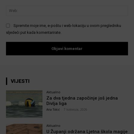
We
Spremite moje ime, e-poštu i web-lokaciju u ovom pregledniku
sljedeći put kada komentarirate.
VIJESTI
Aktualno
Za dva tjedna započinje još jedna
Divlja liga
Ana Tokić
-
7 kolovoza, 2026
Aktualno
U Županji održana Ljetna škola magije