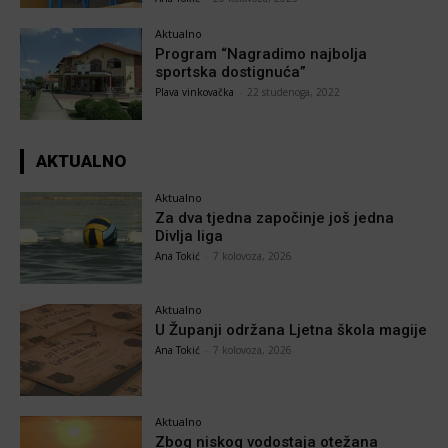
Aktualno
Program “Nagradimo najbolja
sportska dostignuća”
Plava vinkovačka
-
22 studenoga, 2022
AKTUALNO
Aktualno
Za dva tjedna započinje još jedna
Divlja liga
Ana Tokić
-
7 kolovoza, 2026
Aktualno
U Županji održana Ljetna škola magije
Ana Tokić
-
7 kolovoza, 2026
Aktualno
Zbog niskog vodostaja otežana