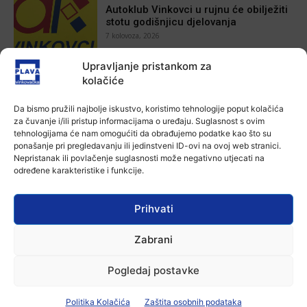
Autoklub Vinkovci u rujnu će obilježiti
stotu godišnjicu djelovanja
7 kolovoza, 2026
Upravljanje pristankom za
Aktualno
kolačiće
Za dva tjedna započinje još jedna
Divlja liga
Da bismo pružili najbolje iskustvo, koristimo tehnologije poput kolačića
7 kolovoza, 2026
za čuvanje i/ili pristup informacijama o uređaju. Suglasnost s ovim
tehnologijama će nam omogućiti da obrađujemo podatke kao što su
ponašanje pri pregledavanju ili jedinstveni ID-ovi na ovoj web stranici.
Aktualno
Nepristanak ili povlačenje suglasnosti može negativno utjecati na
U Županji održana Ljetna škola magije
određene karakteristike i funkcije.
7 kolovoza, 2026
Prihvati
Aktualno
Zabrani
Zbog niskog vodostaja otežana
plovidba na Dunavu
6 kolovoza, 2026
Pogledaj postavke
Politika Kolačića
Zaštita osobnih podataka