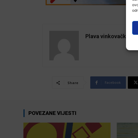
ovo
odr
Plava vinkovačka
Facebook
Share
POVEZANE VIJESTI