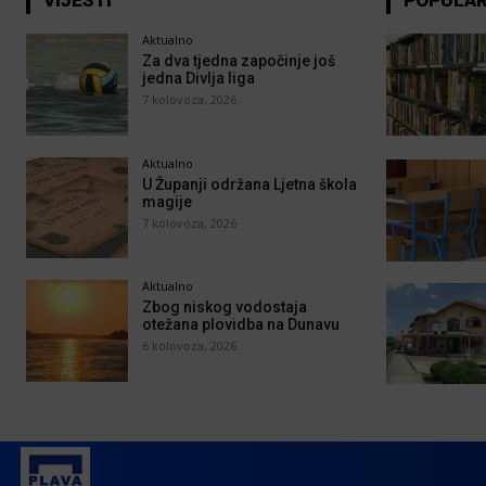
Aktualno
Za dva tjedna započinje još
jedna Divlja liga
7 kolovoza, 2026
Aktualno
U Županji održana Ljetna škola
magije
7 kolovoza, 2026
Aktualno
Zbog niskog vodostaja
otežana plovidba na Dunavu
6 kolovoza, 2026