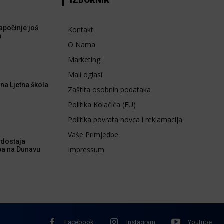
apočinje još
Kontakt
a
O Nama
Marketing
Mali oglasi
na Ljetna škola
Zaštita osobnih podataka
Politika Kolačića (EU)
Politika povrata novca i reklamacija
Vaše Primjedbe
dostaja
Impressum
ba na Dunavu
Facebook
Instagram
Youtube