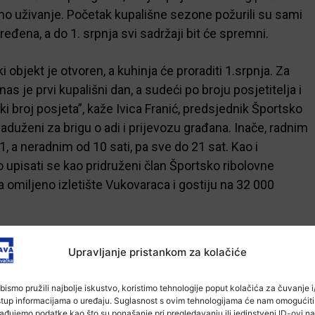
no uživanje. Početak kupališne sezone požurili su sami
uređena, a do 1. srpnja svi sadržaji bit će spremni.
i objekt je otvoren, a kuhinja će proraditi 1.srpnja. Za
 je prvi kupališni dan, a sudeći po broju posjetitelja i
 broj posjeta”, kaže Ivica Franić, predsjednik Športsko
zaduženi za brigu o adi i prijevozu građana. Inače, radnim
, a neradnim od 10 sati, pa sve do 21 sat. Kao i
o upisati se kao pridruženi član Športsko ribolovne
 omiljeno izletište Vukovaraca i gostiju na 32 000
Upravljanje pristankom za kolačiće
-Marketing-
bismo pružili najbolje iskustvo, koristimo tehnologije poput kolačića za čuvanje i/
stup informacijama o uređaju. Suglasnost s ovim tehnologijama će nam omogućiti
ađujemo podatke kao što su ponašanje pri pregledavanju ili jedinstveni ID-ovi na