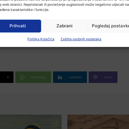
j web stranici. Nepristanak ili povlačenje suglasnosti može negativno utjecati na
eđene karakteristike i funkcije.
Prihvati
Zabrani
Pogledaj postavk
Politika Kolačića
Zaštita osobnih podataka
X
WhatsApp
Linkedin
Viber