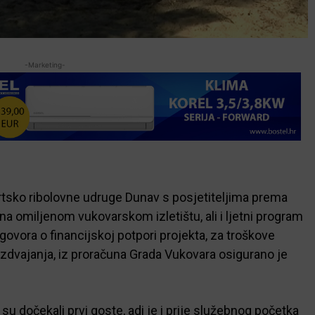
-Marketing-
sko ribolovne udruge Dunav s posjetiteljima prema
na omiljenom vukovarskom izletištu, ali i ljetni program
ovora o financijskoj potpori projekta, za troškove
 izdvajanja, iz proračuna Grada Vukovara osigurano je
 su dočekali prvi goste, adi je i prije služebnog početka