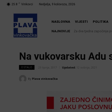
C
25.8
Vinkovci
Nedjelja, 9 kolovoza, 2026
NASLOVNA
VIJESTI
POLITIKA
NAJNOVIJE
Za dva tjedna započinje još
U Županji održana Ljet
Na vukovarsku Adu st
23 lipnja, 2017
Updated:
12 svibnja, 2021
OSTALO
By
Plava vinkovačka