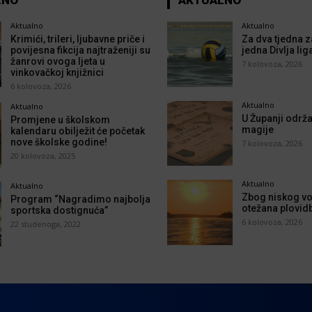
Aktualno
Aktualno
Krimići, trileri, ljubavne priče i
Za dva tjedna z
povijesna fikcija najtraženiji su
jedna Divlja lig
žanrovi ovoga ljeta u
7 kolovoza, 2026
vinkovačkoj knjižnici
6 kolovoza, 2026
Aktualno
Aktualno
U Županji održa
Promjene u školskom
magije
kalendaru obilježit će početak
nove školske godine!
7 kolovoza, 2026
20 kolovoza, 2025
Aktualno
Aktualno
Zbog niskog vo
Program “Nagradimo najbolja
otežana plovid
sportska dostignuća”
6 kolovoza, 2026
22 studenoga, 2022