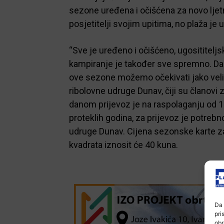
sezone uređena i očišćena za novo ljet
posjetitelji svojim upitima, no plaža je 
“Sve je uređeno i očišćeno, ugosititeljsk
kampiranje je također sve spremno. Danas
ove sezone možemo očekivati jako veliki
ribolovne udruge Dunav, čiji su članovi 
danom prijevoz je na raspolaganju od 11
proteklih godina, za prijevoz je potrebn
udruge Dunav. Cijena sezonske karte za
kvadrata iznosit će 40 kuna.
Da 
pri
obr