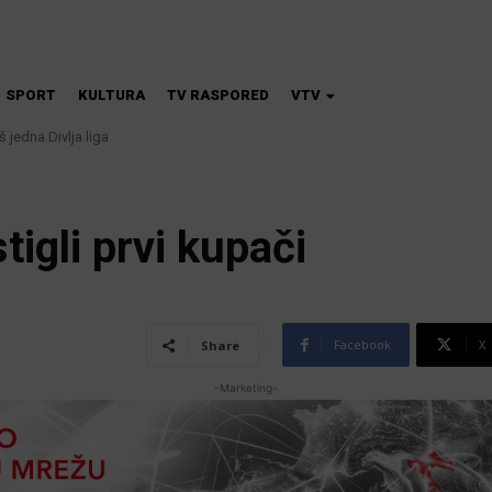
SPORT
KULTURA
TV RASPORED
VTV
 jedna Divlja liga
na škola magije
igli prvi kupači
Facebook
X
Share
-Marketing-