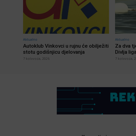
Aktualno
Aktualno
Autoklub Vinkovci u rujnu će obilježiti
Za dva t
stotu godišnjicu djelovanja
Divlja lig
7 kolovoza, 2026
7 kolovoza, 