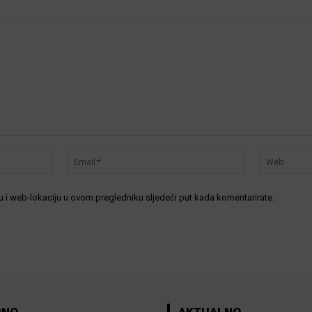
Ime:*
Email:*
 i web-lokaciju u ovom pregledniku sljedeći put kada komentarirate.
RNO
AKTUALNO