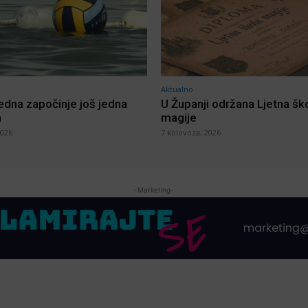
Aktualno
jedna započinje još jedna
U Županji održana Ljetna šk
a
magije
2026
7 kolovoza, 2026
-Marketing-