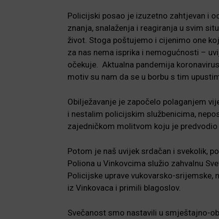
Policijski posao je izuzetno zahtjevan i o
znanja, snalaženja i reagiranja u svim sit
život. Stoga poštujemo i cijenimo one koji
za nas nema isprika i nemogućnosti – uvij
očekuje. Aktualna pandemija koronavirusa, 
motiv su nam da se u borbu s tim upusti
Obilježavanje je započelo polaganjem vij
i nestalim policijskim službenicima, nepo
zajedničkom molitvom koju je predvodio p
Potom je naš uvijek srdačan i svekolik, poli
Poliona u Vinkovcima služio zahvalnu Svet
Policijske uprave vukovarsko-srijemske, na 
iz Vinkovaca i primili blagoslov.
Svečanost smo nastavili u smještajno-obu