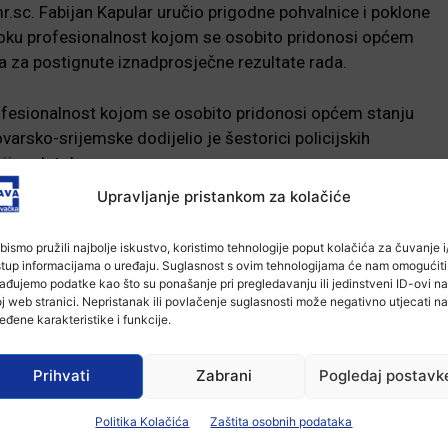
.sc. Fabijan Kapular uručio prigodne pohvalnice i poklone
isoku profesionalnost kojom se osobito pridonosi općem
a za postignute iznadprosječne rezultate rada.
ofesionalnost kojom se osobito pridonosi općem stanju
ovarsko-srijemske dodijelio je šestorici policijskih
ije – Istok.
Upravljanje pristankom za kolačiće
dodjeljuje posthumno zahvalnicu policijskom službeniku
olesti napustio prije mjesec dana.
bismo pružili najbolje iskustvo, koristimo tehnologije poput kolačića za čuvanje i/
stup informacijama o uređaju. Suglasnost s ovim tehnologijama će nam omogućiti
ađujemo podatke kao što su ponašanje pri pregledavanju ili jedinstveni ID-ovi na
 Fabijan Kapular završio je čestitkom Dana policije svim
j web stranici. Nepristanak ili povlačenje suglasnosti može negativno utjecati na
sivši kako je sigurnost građana naš najvažniji zadatak i
eđene karakteristike i funkcije.
Prihvati
Zabrani
Pogledaj postavk
ke uprave vukovarsko-srijemske čestitamo Dan policije i
Politika Kolačića
Zaštita osobnih podataka