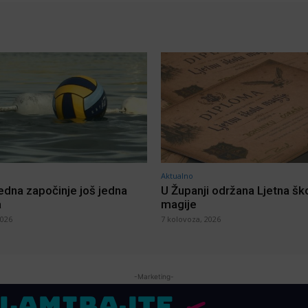
Aktualno
jedna započinje još jedna
U Županji održana Ljetna šk
a
magije
2026
7 kolovoza, 2026
-Marketing-