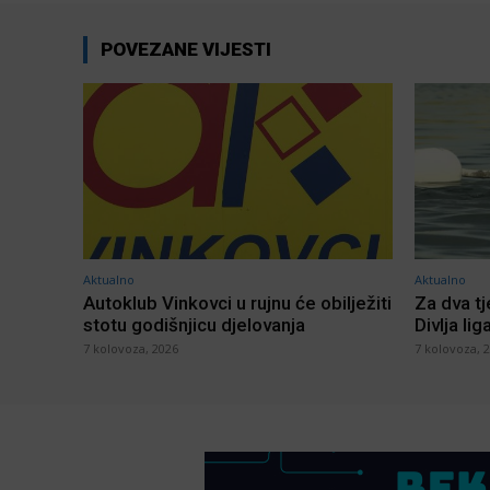
POVEZANE VIJESTI
Aktualno
Aktualno
Autoklub Vinkovci u rujnu će obilježiti
Za dva t
stotu godišnjicu djelovanja
Divlja lig
7 kolovoza, 2026
7 kolovoza, 