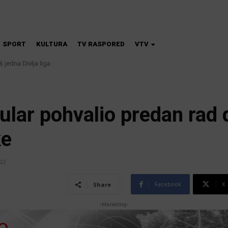
SPORT
KULTURA
TV RASPORED
VTV
edna Divlja liga
 škola magije
ular pohvalio predan rad 
ke
022
Facebook
X
Share
-Marketing-