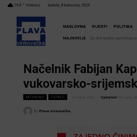
C
19.8
Vinkovci
Subota, 8 kolovoza, 2026
NASLOVNA
VIJESTI
POLITIKA
NAJNOVIJE
Za dva tjedna započinje još j
U Županji održana Ljetna
Načelnik Fabijan Kap
vukovarsko-srijems
26 rujna, 2022
Updated:
26 rujna, 2
AKTUALNO
OSTALO
By
Plava vinkovačka