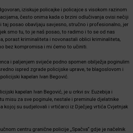
dgovoran, iziskuje policajke i policajce s visokom razinom
uacijama, često onima kada o brzini odlučivanja ovisi nečiji
 taj posao obavljaju savjesno, stručno i profesionalno, jer
ek smo tu, to je naš posao, to radimo i to se od nas
porast kriminaliteta i novonastali oblici kriminaliteta,
mo bez kompromisa i mi ćemo to učiniti.
enca i paljenjem svijeće podno spomen obilježja poginulim
sredno ispred zgrade policijske uprave, te blagoslovom i
olicijski kapelan Ivan Begović.
cijski kapelan Ivan Begović, je u crkvi sv. Euzebija i
u misu za sve poginule, nestale i preminule djelatnike
kojoj su sudjelovali i vrtićarci iz Dječjeg vrtića Cvjetnjak
čnom centru granične policije „Spačva“ gdje je načelnik