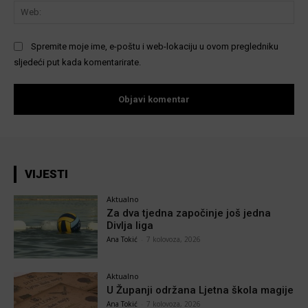
We
Spremite moje ime, e-poštu i web-lokaciju u ovom pregledniku
sljedeći put kada komentarirate.
VIJESTI
Aktualno
Za dva tjedna započinje još jedna
Divlja liga
Ana Tokić
-
7 kolovoza, 2026
Aktualno
U Županji održana Ljetna škola magije
Ana Tokić
-
7 kolovoza, 2026