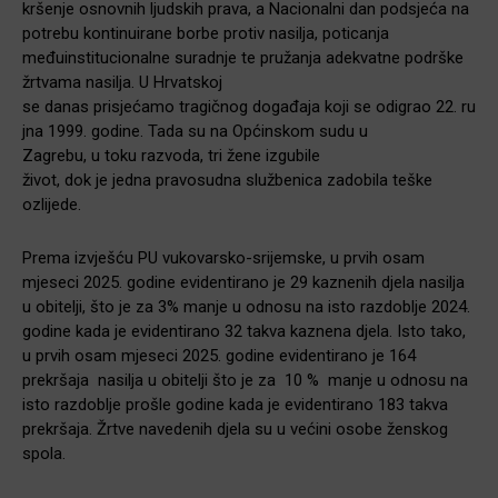
kršenje osnovnih ljudskih prava, a Nacionalni dan podsjeća na
potrebu kontinuirane borbe protiv nasilja, poticanja
međuinstitucionalne suradnje te pružanja adekvatne podrške
žrtvama nasilja. U Hrvatskoj
se danas prisjećamo tragičnog događaja koji se odigrao 22. ru
jna 1999. godine. Tada su na Općinskom sudu u
Zagrebu, u toku razvoda, tri žene izgubile
život, dok je jedna pravosudna službenica zadobila teške
ozlijede.
Prema izvješću PU vukovarsko-srijemske, u prvih osam
mjeseci 2025. godine evidentirano je 29 kaznenih djela nasilja
u obitelji, što je za 3% manje u odnosu na isto razdoblje 2024.
godine kada je evidentirano 32 takva kaznena djela. Isto tako,
u prvih osam mjeseci 2025. godine evidentirano je 164
prekršaja nasilja u obitelji što je za 10 % manje u odnosu na
isto razdoblje prošle godine kada je evidentirano 183 takva
prekršaja. Žrtve navedenih djela su u većini osobe ženskog
spola.