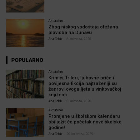
Aktualno
Zbog niskog vodostaja otežana
plovidba na Dunavu
Ana Tokić
-
6 kolovoza, 2026
POPULARNO
Aktualno
Krimići, trileri, ljubavne priče i
povijesna fikcija najtraženiji su
žanrovi ovoga ljeta u vinkovačkoj
knjižnici
Ana Tokić
-
6 kolovoza, 2026
Aktualno
Promjene u školskom kalendaru
obilježit će početak nove školske
godine!
Ana Tokić
-
20 kolovoza, 2025