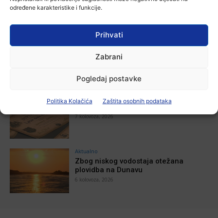
stotu godišnjicu djelovanja
određene karakteristike i funkcije.
7 kolovoza, 2026
Prihvati
Aktualno
Za dva tjedna započinje još jedna
Zabrani
Divlja liga
7 kolovoza, 2026
Pogledaj postavke
Aktualno
Politika Kolačića
Zaštita osobnih podataka
U Županji održana Ljetna škola magije
7 kolovoza, 2026
Aktualno
Zbog niskog vodostaja otežana
plovidba na Dunavu
6 kolovoza, 2026