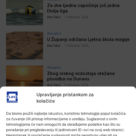
Za dva tjedna započinje još jedna
Divlja liga
Ana Tokić
-
7 kolovoza, 2026
Aktualno
U Županji održana Ljetna škola magije
Ana Tokić
-
7 kolovoza, 2026
Aktualno
Zbog niskog vodostaja otežana
plovidba na Dunavu
Ana Tokić
-
6 kolovoza, 2026
Upravljanje pristankom za
kolačiće
Da bismo pružili najbolje iskustvo, koristimo tehnologije poput kolačića
POVEZANE VIJESTI
za čuvanje i/ili pristup informacijama o uređaju. Suglasnost s ovim
tehnologijama će nam omogućiti da obrađujemo podatke kao što su
Aktualno
ponašanje pri pregledavanju ili jedinstveni ID-ovi na ovoj web stranici.
Autoklub Vinkovci u rujnu će obilježiti
Nepristanak ili povlačenje suglasnosti može negativno utjecati na