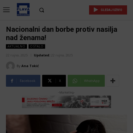
GLEDAJ UŽIVO
Nacionalni dan borbe protiv nasilja
nad ženama!
AKTUALNO
OSTALO
22 rujna, 2025
Updated:
22 rujna, 2025
By
Ana Tokić
Facebook
X
WhatsApp
-Marketing-