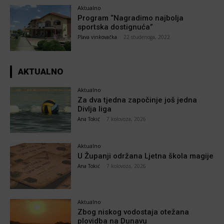
Aktualno
Program “Nagradimo najbolja
sportska dostignuća”
Plava vinkovačka
-
22 studenoga, 2022
AKTUALNO
Aktualno
Za dva tjedna započinje još jedna
Divlja liga
Ana Tokić
-
7 kolovoza, 2026
Aktualno
U Županji održana Ljetna škola magije
Ana Tokić
-
7 kolovoza, 2026
Aktualno
Zbog niskog vodostaja otežana
plovidba na Dunavu