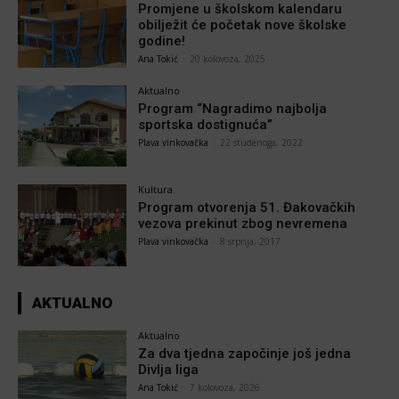
Promjene u školskom kalendaru
obilježit će početak nove školske
godine!
Ana Tokić
-
20 kolovoza, 2025
Aktualno
Program “Nagradimo najbolja
sportska dostignuća”
Plava vinkovačka
-
22 studenoga, 2022
Kultura
Program otvorenja 51. Đakovačkih
vezova prekinut zbog nevremena
Plava vinkovačka
-
8 srpnja, 2017
AKTUALNO
Aktualno
Za dva tjedna započinje još jedna
Divlja liga
Ana Tokić
-
7 kolovoza, 2026