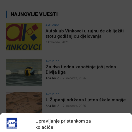
NAJNOVIJE VIJESTI
Aktualno
Autoklub Vinkovci u rujnu će obilježiti
stotu godišnjicu djelovanja
7 kolovoza, 2026
Aktualno
Za dva tjedna započinje još jedna
Divlja liga
Ana Tokić
-
7 kolovoza, 2026
Aktualno
U Županji održana Ljetna škola magije
Ana Tokić
-
7 kolovoza, 2026
Upravljanje pristankom za
kolačiće
Aktualno