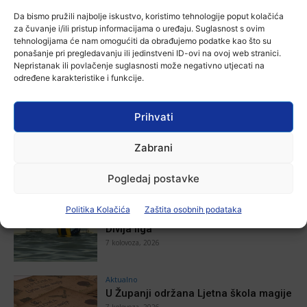
Zbog niskog vodostaja otežana
plovidba na Dunavu
Da bismo pružili najbolje iskustvo, koristimo tehnologije poput kolačića
Ana Tokić
-
6 kolovoza, 2026
za čuvanje i/ili pristup informacijama o uređaju. Suglasnost s ovim
tehnologijama će nam omogućiti da obrađujemo podatke kao što su
ponašanje pri pregledavanju ili jedinstveni ID-ovi na ovoj web stranici.
Nepristanak ili povlačenje suglasnosti može negativno utjecati na
određene karakteristike i funkcije.
POVEZANE VIJESTI
Prihvati
Aktualno
Autoklub Vinkovci u rujnu će obilježiti
Zabrani
stotu godišnjicu djelovanja
7 kolovoza, 2026
Pogledaj postavke
Aktualno
Politika Kolačića
Zaštita osobnih podataka
Za dva tjedna započinje još jedna
Divlja liga
7 kolovoza, 2026
Aktualno
U Županji održana Ljetna škola magije
7 kolovoza, 2026