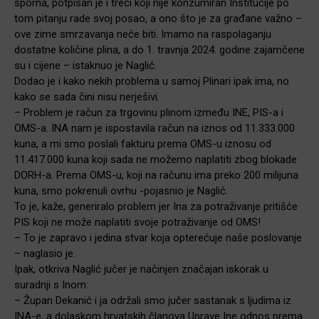
sporna, potpisan je i treći koji nije konzumiran Institucije po
tom pitanju rade svoj posao, a ono što je za građane važno –
ove zime smrzavanja neće biti. Imamo na raspolaganju
dostatne količine plina, a do 1. travnja 2024. godine zajamčene
su i cijene – istaknuo je Naglić.
Dodao je i kako nekih problema u samoj Plinari ipak ima, no
kako se sada čini nisu nerješivi.
– Problem je račun za trgovinu plinom između INE, PIS-a i
OMS-a. INA nam je ispostavila račun na iznos od 11.333.000
kuna, a mi smo poslali fakturu prema OMS-u iznosu od
11.417.000 kuna koji sada ne možemo naplatiti zbog blokade
DORH-a. Prema OMS-u, koji na računu ima preko 200 milijuna
kuna, smo pokrenuli ovrhu -pojasnio je Naglić.
To je, kaže, generiralo problem jer Ina za potraživanje pritišće
PIS koji ne može naplatiti svoje potraživanje od OMS!
– To je zapravo i jedina stvar koja opterećuje naše poslovanje
– naglasio je.
Ipak, otkriva Naglić jučer je načinjen značajan iskorak u
suradnji s Inom:
– Župan Dekanić i ja održali smo jučer sastanak s ljudima iz
INA-e, a dolaskom hrvatskih članova Uprave Ine odnos prema