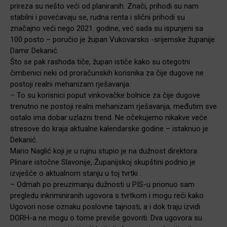
prireza su nešto veći od planiranih. Znači, prihodi su nam
stabilni i povećavaju se, rudna renta i slični prihodi su
značajno veći nego 2021. godine, već sada su ispunjeni sa
100 posto – poručio je župan Vukovarsko -srijemske županije
Damir Dekanić.
Što se pak rashoda tiče, župan ističe kako su otegotni
čimbenici neki od proračunskih korisnika za čije dugove ne
postoji realni mehanizam rješavanja.
– To su korisnici poput vinkovačke bolnice za čije dugove
trenutno ne postoji realni mehanizam rješavanja, međutim sve
ostalo ima dobar uzlazni trend. Ne očekujemo nikakve veće
stresove do kraja aktualne kalendarske godine – istaknuo je
Dekanić.
Mario Naglić koji je u rujnu stupio je na dužnost direktora
Plinare istočne Slavonije, Županijskoj skupštini podnio je
izvješće o aktualnom stanju u toj tvrtki .
– Odmah po preuzimanju dužnosti u PIS-u prionuo sam
pregledu inkriminiranih ugovora s tvrtkom i mogu reći kako
Ugovori nose oznaku poslovne tajnosti, a i dok traju izvidi
DORH-a ne mogu o tome previše govoriti. Dva ugovora su