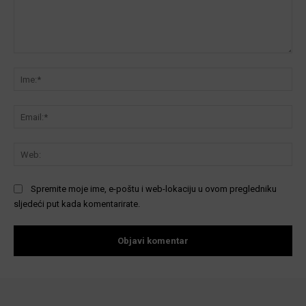
Komentar:
Ime
Ema
We
Spremite moje ime, e-poštu i web-lokaciju u ovom pregledniku
sljedeći put kada komentarirate.