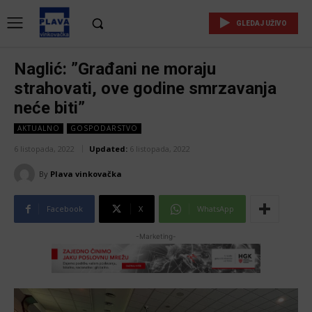
GLEDAJ UŽIVO
Naglić: ”Građani ne moraju
strahovati, ove godine smrzavanja
neće biti”
AKTUALNO
GOSPODARSTVO
6 listopada, 2022
Updated:
6 listopada, 2022
By
Plava vinkovačka
Facebook
X
WhatsApp
-Marketing-