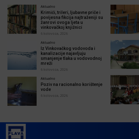
Aktualno
Krimići, trileri, ljubavne priče i
povijesna fikcija najtraženiji su
žanrovi ovoga ljeta u
vinkovačkoj knjižnici
6 kolovoza, 2026
Aktualno
Iz Vinkovačkog vodovoda i
kanalizacije najavljuju
smanjenje tlaka u vodovodnoj
mreži
6 kolovoza, 2026
Aktualno
Poziv na racionalno korištenje
vode
6 kolovoza, 2026