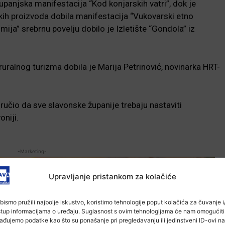
županjska manifestacija “Kod konjarskih vatri”, dok je
kih proizvoda dobila manifestacija “Vukovarski etno
mija” srebrnu povelju dobilo je Izletište “Gondola” iz
ralnog turizma dobila je Marija Petrinović, novinarka HRT-
oručio da sve slavonske županije trebaju nastaviti
oniji.
-Marketing-
Upravljanje pristankom za kolačiće
bismo pružili najbolje iskustvo, koristimo tehnologije poput kolačića za čuvanje i/
stup informacijama o uređaju. Suglasnost s ovim tehnologijama će nam omogućiti
ađujemo podatke kao što su ponašanje pri pregledavanju ili jedinstveni ID-ovi na