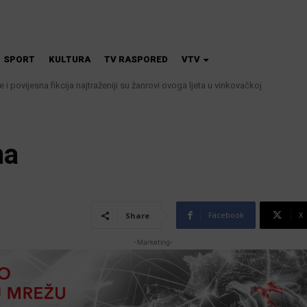
SPORT
KULTURA
TV RASPORED
VTV
iče i povijesna fikcija najtraženiji su žanrovi ovoga ljeta u vinkovačkoj
na
Facebook
X
Share
-Marketing-