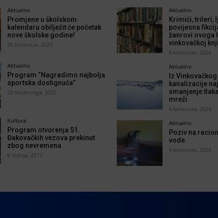
Aktualno
Aktualno
Promjene u školskom
Krimići, trileri,
kalendaru obilježit će početak
povijesna fikcij
nove školske godine!
žanrovi ovoga l
vinkovačkoj knj
20 kolovoza, 2025
6 kolovoza, 2026
Aktualno
Aktualno
Program “Nagradimo najbolja
Iz Vinkovačkog
sportska dostignuća”
kanalizacije naj
smanjenje tlak
22 studenoga, 2022
mreži
6 kolovoza, 2026
Kultura
Aktualno
Program otvorenja 51.
Poziv na racion
Đakovačkih vezova prekinut
vode
zbog nevremena
6 kolovoza, 2026
8 srpnja, 2017