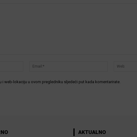
Ime:*
Email:*
 i web-lokaciju u ovom pregledniku sljedeći put kada komentarirate.
RNO
AKTUALNO