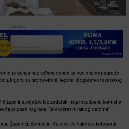
-Marketing-
rimio je danas nagrađene dobitnike nacionalne nagrade
inu, kojom su promovirani ljepota i bogatstvo hrvatskog
 18 županija, nije bio lak zadatak, no prosudbena komisija
e će pripasti nagrada “Suncokret ruralnog turizma”.
ju Županjci, Sotinjani i Vukovarci. Naime, u kategoriji