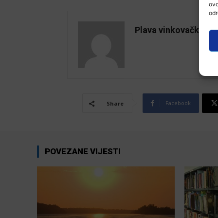
ovo
odr
Plava vinkovačka
Facebook
Share
POVEZANE VIJESTI