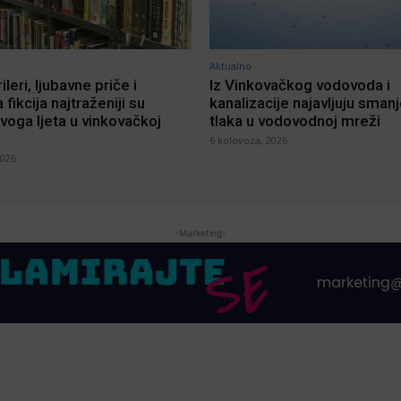
Aktualno
rileri, ljubavne priče i
Iz Vinkovačkog vodovoda i
 fikcija najtraženiji su
kanalizacije najavljuju sman
voga ljeta u vinkovačkoj
tlaka u vodovodnoj mreži
6 kolovoza, 2026
2026
-Marketing-