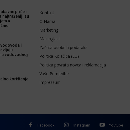
 ljubavne priče i
Kontakt
a najtraženiji su
jeta u
O Nama
ižnici
Marketing
Mali oglasi
 vodovoda i
Zaštita osobnih podataka
avljuju
a u vodovodnoj
Politika Kolačića (EU)
Politika povrata novca i reklamacija
Vaše Primjedbe
alno korištenje
Impressum
Facebook
Instagram
Youtube