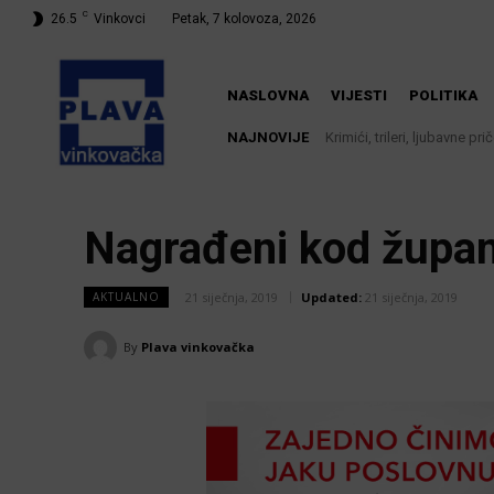
C
26.5
Vinkovci
Petak, 7 kolovoza, 2026
NASLOVNA
VIJESTI
POLITIKA
NAJNOVIJE
Krimići, trileri, ljubavne pr
knjižnici
Nagrađeni kod župa
21 siječnja, 2019
Updated:
21 siječnja, 2019
AKTUALNO
By
Plava vinkovačka