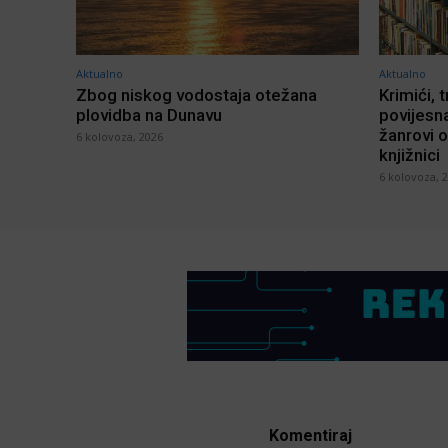
Aktualno
Aktualno
Zbog niskog vodostaja otežana
Krimići, t
plovidba na Dunavu
povijesna
žanrovi o
6 kolovoza, 2026
knjižnici
6 kolovoza, 
Komentiraj