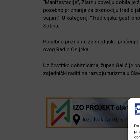
“Manifestacije”, Zlatnu povelju dobila je 
posebno priznanje za promociju tradicijs
sajam”. U kategoriji “Tradicijska gastrono
Sotina.
Posebno priznanje za medijsko praćenje ru
ovog Radio Osijeka.
Uz čestitke dobitnicima, župan Galić je p
zajednički raditi na razvoju turizma u Slav
Da 
pri
obr