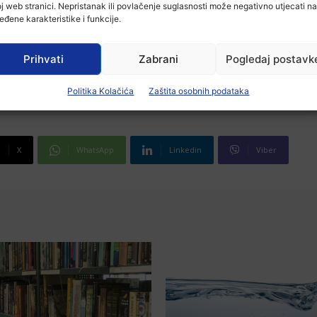
j web stranici. Nepristanak ili povlačenje suglasnosti može negativno utjecati na
eđene karakteristike i funkcije.
Prihvati
Zabrani
Pogledaj postavk
Politika Kolačića
Zaštita osobnih podataka
X
WhatsApp
Linkedin
Viber