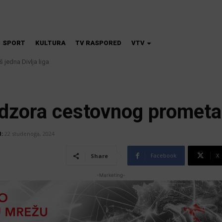
SPORT
KULTURA
TV RASPORED
VTV
 jedna Divlja liga
na škola magije
dzora cestovnog prometa
:
22 studenoga, 2024
Facebook
X
Share
-Marketing-