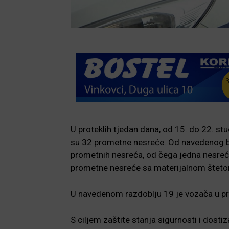
U proteklih tjedan dana, od 15. do 22. s
su 32 prometne nesreće. Od navedenog br
prometnih nesreća, od čega jedna nesreća
prometne nesreće sa materijalnom štet
U navedenom razdoblju 19 je vozača u p
S ciljem zaštite stanja sigurnosti i dost