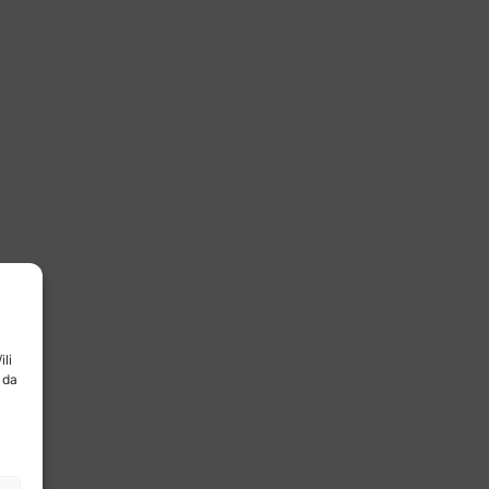
ili
 da