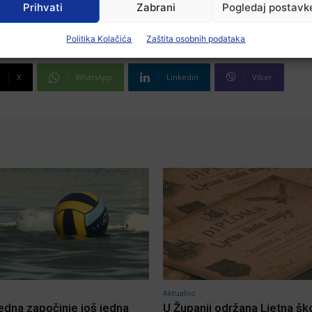
Prihvati
Zabrani
Pogledaj postavk
Politika Kolačića
Zaštita osobnih podataka
X
WhatsApp
Linkedin
Viber
Aktualno
jedna započinje još jedna
U Županji održana Ljetna šk