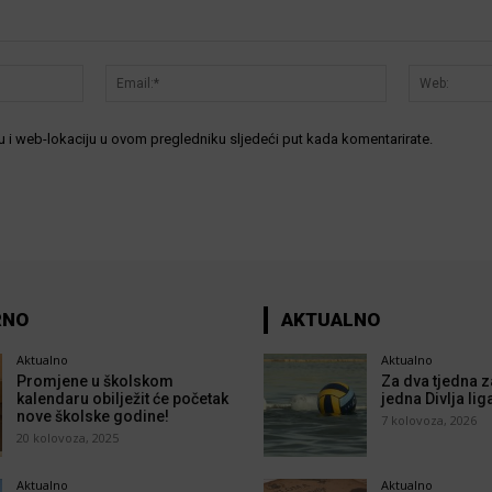
Ime:*
Email:*
 i web-lokaciju u ovom pregledniku sljedeći put kada komentarirate.
RNO
AKTUALNO
Aktualno
Aktualno
Promjene u školskom
Za dva tjedna z
kalendaru obilježit će početak
jedna Divlja lig
nove školske godine!
7 kolovoza, 2026
20 kolovoza, 2025
Aktualno
Aktualno