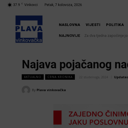
C
37.9
Vinkovci
Petak, 7 kolovoza, 2026
NASLOVNA
VIJESTI
POLITIKA
NAJNOVIJE
Za dva tjedna započinje još
U Županji održana Ljet
Najava pojačanog na
22 studenoga, 2024
Updated
AKTUALNO
CRNA KRONIKA
By
Plava vinkovačka