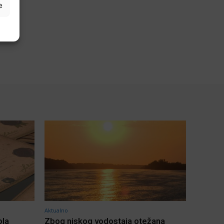
e
Aktualno
ola
Zbog niskog vodostaja otežana