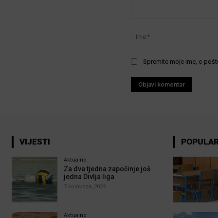
Komentar:
Spremite moje ime, e-poštu
VIJESTI
POPULA
Aktualno
Za dva tjedna započinje još
jedna Divlja liga
7 kolovoza, 2026
Aktualno