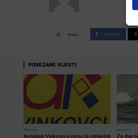
Facebook
Share
POVEZANE VIJESTI
Aktualno
Aktualno
Autoklub Vinkovci u rujnu će obilježiti
Za dva t