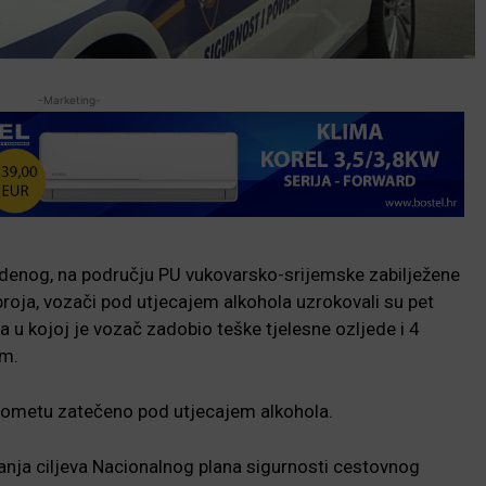
-Marketing-
tudenog, na području PU vukovarsko-srijemske zabilježene
oja, vozači pod utjecajem alkohola uzrokovali su pet
 u kojoj je vozač zadobio teške tjelesne ozljede i 4
om.
rometu zatečeno pod utjecajem alkohola.
izanja ciljeva Nacionalnog plana sigurnosti cestovnog