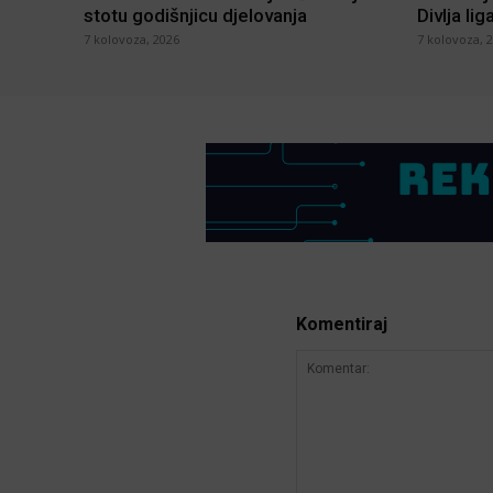
stotu godišnjicu djelovanja
Divlja lig
7 kolovoza, 2026
7 kolovoza, 
Komentiraj