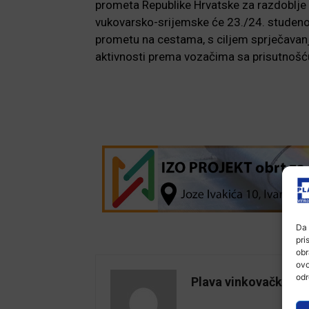
prometa Republike Hrvatske za razdoblje 
vukovarsko-srijemske će 23./24. studenog
prometu na cestama, s ciljem sprječavan
aktivnosti prema vozačima sa prisutnošću
Da 
pri
obr
ovo
odr
Plava vinkovačka