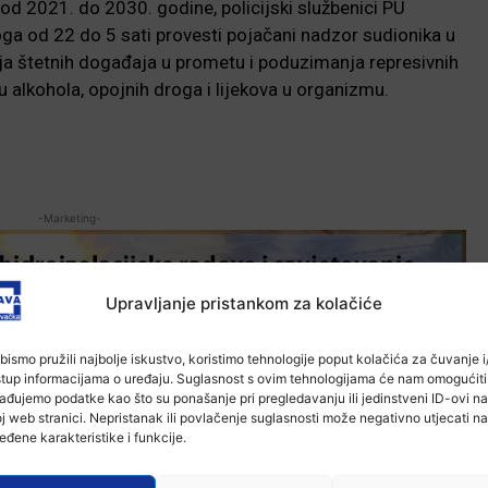
od 2021. do 2030. godine, policijski službenici PU
a od 22 do 5 sati provesti pojačani nadzor sudionika u
ja štetnih događaja u prometu i poduzimanja represivnih
 alkohola, opojnih droga i lijekova u organizmu.
-Marketing-
Upravljanje pristankom za kolačiće
bismo pružili najbolje iskustvo, koristimo tehnologije poput kolačića za čuvanje i/
stup informacijama o uređaju. Suglasnost s ovim tehnologijama će nam omogućiti
ađujemo podatke kao što su ponašanje pri pregledavanju ili jedinstveni ID-ovi na
j web stranici. Nepristanak ili povlačenje suglasnosti može negativno utjecati na
eđene karakteristike i funkcije.