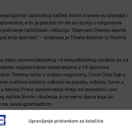
anje sporta i sportskog načina života svjesne su utjecaja i
dionicima, a to je pomoći im da se razviju u odgovorna
 poticanje različitosti i inkluziju. Telemach Danom sporta
š bolji sportaši’’ – istaknula je Tihana Butorac iz Plazma
iku djeci osnovnoškolskog i srednjoškolskog uzrasta da od
vrhunsko organiziranim natjecanjima u 10 sportova.
cipline: Tommy turnir u malom nogometu, Coca-Cola Cup u
ir u uličnoj košarci, odbojci na pijesku, odbojci, turnir u
u tenisu) Pravo sudjelovanja imaju svi pojedinci i sve
og načina života i druženja, a ne samo djeca koja se
e na: www.igremladih.hr
Upravljanje pristankom za kolačiće
-Marketing-