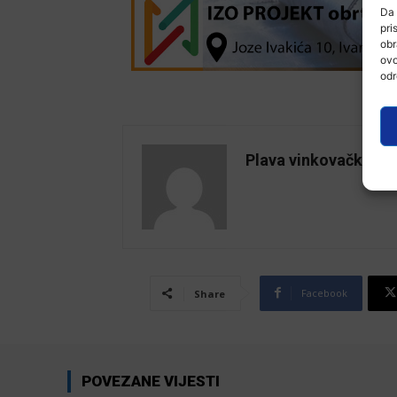
Da 
pri
obr
ovo
odr
Plava vinkovačka
Facebook
Share
POVEZANE VIJESTI