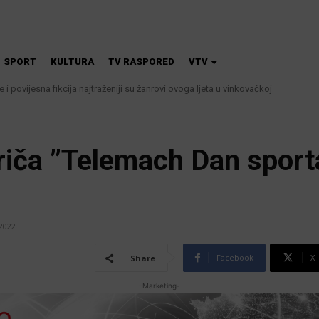
SPORT
KULTURA
TV RASPORED
VTV
iče i povijesna fikcija najtraženiji su žanrovi ovoga ljeta u vinkovačkoj
 i kanalizacije najavljuju smanjenje tlaka u vodovodnoj mreži
riča ”Telemach Dan sporta
 2022
Facebook
X
Share
-Marketing-