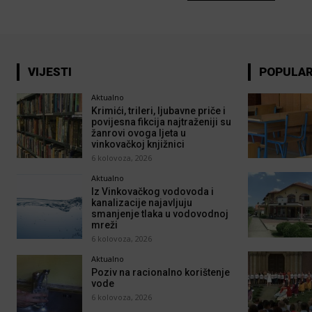
VIJESTI
POPULA
Aktualno
Krimići, trileri, ljubavne priče i
povijesna fikcija najtraženiji su
žanrovi ovoga ljeta u
vinkovačkoj knjižnici
6 kolovoza, 2026
Aktualno
Iz Vinkovačkog vodovoda i
kanalizacije najavljuju
smanjenje tlaka u vodovodnoj
mreži
6 kolovoza, 2026
Aktualno
Poziv na racionalno korištenje
vode
6 kolovoza, 2026