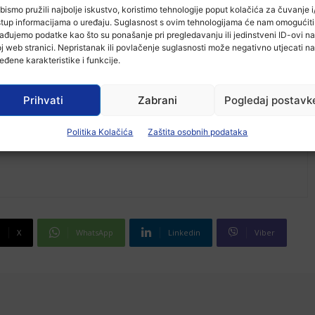
bismo pružili najbolje iskustvo, koristimo tehnologije poput kolačića za čuvanje i/
stup informacijama o uređaju. Suglasnost s ovim tehnologijama će nam omogućiti
ađujemo podatke kao što su ponašanje pri pregledavanju ili jedinstveni ID-ovi na
j web stranici. Nepristanak ili povlačenje suglasnosti može negativno utjecati na
eđene karakteristike i funkcije.
Prihvati
Zabrani
Pogledaj postavk
Politika Kolačića
Zaštita osobnih podataka
X
WhatsApp
Linkedin
Viber