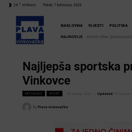
C
24
Vinkovci
Petak, 7 kolovoza, 2026
NASLOVNA
VIJESTI
POLITIKA
NAJNOVIJE
Krimići, trileri, ljubavne pr
Iz Vinkovačkog vodovoda
knjižnici
Najljepša sportska p
Vinkovce
10 svibnja, 2022
Updated:
10 svibnja,
AKTUALNO
SPORT
By
Plava vinkovačka