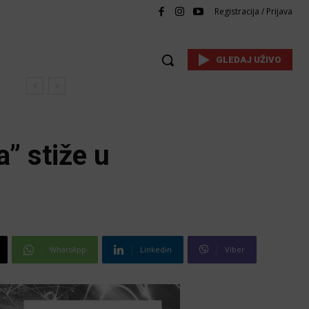
Registracija / Prijava
GLEDAJ UŽIVO
” stiže u
WhatsApp
Linkedin
Viber