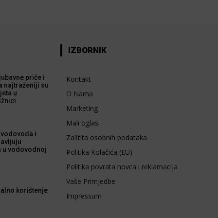
IZBORNIK
 ljubavne priče i
Kontakt
a najtraženiji su
jeta u
O Nama
ižnici
Marketing
Mali oglasi
 vodovoda i
Zaštita osobnih podataka
avljuju
a u vodovodnoj
Politika Kolačića (EU)
Politika povrata novca i reklamacija
Vaše Primjedbe
alno korištenje
Impressum