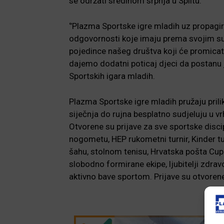
se održati sredinom srpnja u Splitu.
‘’Plazma Sportske igre mladih uz propagir
odgovornosti koje imaju prema svojim su
pojedince našeg društva koji će promicati
dajemo dodatni poticaj djeci da postanu jo
Sportskih igara mladih.
Plazma Sportske igre mladih pružaju pril
siječnja do rujna besplatno sudjeluju u 
Otvorene su prijave za sve sportske dis
nogometu, HEP rukometni turnir, Kinder turn
šahu, stolnom tenisu, Hrvatska pošta Cup 
slobodno formirane ekipe, ljubitelji zdrav
aktivno bave sportom. Prijave su otvoren