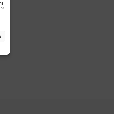
ili
 da
e