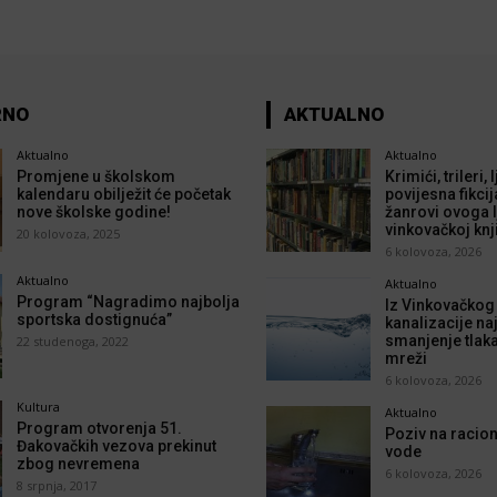
RNO
AKTUALNO
Aktualno
Aktualno
Promjene u školskom
Krimići, trileri,
kalendaru obilježit će početak
povijesna fikcij
nove školske godine!
žanrovi ovoga l
vinkovačkoj knj
20 kolovoza, 2025
6 kolovoza, 2026
Aktualno
Aktualno
Program “Nagradimo najbolja
Iz Vinkovačkog
sportska dostignuća”
kanalizacije naj
smanjenje tlak
22 studenoga, 2022
mreži
6 kolovoza, 2026
Kultura
Aktualno
Program otvorenja 51.
Poziv na racion
Đakovačkih vezova prekinut
vode
zbog nevremena
6 kolovoza, 2026
8 srpnja, 2017