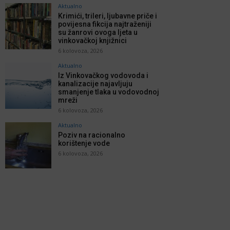
Aktualno
Krimići, trileri, ljubavne priče i
povijesna fikcija najtraženiji
su žanrovi ovoga ljeta u
vinkovačkoj knjižnici
6 kolovoza, 2026
Aktualno
Iz Vinkovačkog vodovoda i
kanalizacije najavljuju
smanjenje tlaka u vodovodnoj
mreži
6 kolovoza, 2026
Aktualno
Poziv na racionalno
korištenje vode
6 kolovoza, 2026