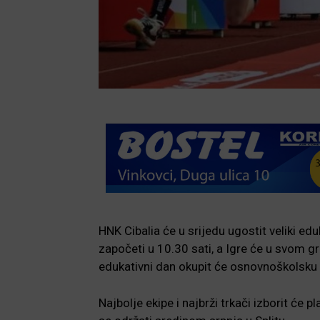
HNK Cibalia će u srijedu ugostit veliki 
započeti u 10.30 sati, a Igre će u svom g
edukativni dan okupit će osnovnoškolsku dj
Najbolje ekipe i najbrži trkači izborit ć