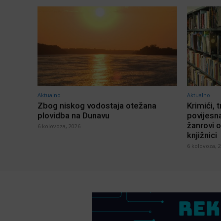
Aktualno
Aktualno
Zbog niskog vodostaja otežana
Krimići, t
plovidba na Dunavu
povijesna
žanrovi o
6 kolovoza, 2026
knjižnici
6 kolovoza, 