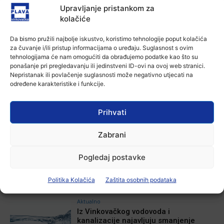
Plava vinkovačka
-
6 kolovoza, 2026
Upravljanje pristankom za
kolačiće
Da bismo pružili najbolje iskustvo, koristimo tehnologije poput kolačića
Aktualno
za čuvanje i/ili pristup informacijama o uređaju. Suglasnost s ovim
U Osijeku obilježen Dan pobjede i
tehnologijama će nam omogućiti da obrađujemo podatke kao što su
domovinske zahvalnosti i Dan
ponašanje pri pregledavanju ili jedinstveni ID-ovi na ovoj web stranici.
hrvatskih branitelja
Nepristanak ili povlačenje suglasnosti može negativno utjecati na
Ana Tokić
-
4 kolovoza, 2026
određene karakteristike i funkcije.
Prihvati
POVEZANE VIJESTI
Zabrani
Aktualno
Krimići, trileri, ljubavne priče i
Pogledaj postavke
povijesna fikcija najtraženiji su
žanrovi ovoga ljeta u vinkovačkoj
knjižnici
Politika Kolačića
Zaštita osobnih podataka
6 kolovoza, 2026
Aktualno
Iz Vinkovačkog vodovoda i
kanalizacije najavljuju smanjenje