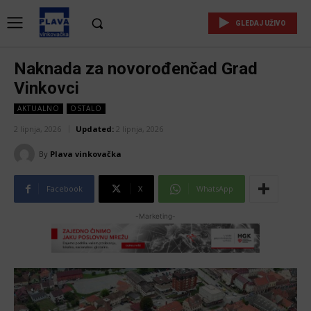
GLEDAJ UŽIVO
Naknada za novorođenčad Grad
Vinkovci
AKTUALNO
OSTALO
2 lipnja, 2026
Updated:
2 lipnja, 2026
By
Plava vinkovačka
Facebook
X
WhatsApp
-Marketing-