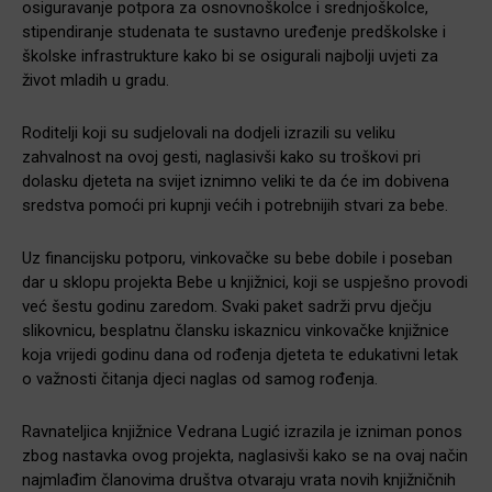
osiguravanje potpora za osnovnoškolce i srednjoškolce,
stipendiranje studenata te sustavno uređenje predškolske i
školske infrastrukture kako bi se osigurali najbolji uvjeti za
život mladih u gradu.
Roditelji koji su sudjelovali na dodjeli izrazili su veliku
zahvalnost na ovoj gesti, naglasivši kako su troškovi pri
dolasku djeteta na svijet iznimno veliki te da će im dobivena
sredstva pomoći pri kupnji većih i potrebnijih stvari za bebe.
Uz financijsku potporu, vinkovačke su bebe dobile i poseban
dar u sklopu projekta Bebe u knjižnici, koji se uspješno provodi
već šestu godinu zaredom. Svaki paket sadrži prvu dječju
slikovnicu, besplatnu člansku iskaznicu vinkovačke knjižnice
koja vrijedi godinu dana od rođenja djeteta te edukativni letak
o važnosti čitanja djeci naglas od samog rođenja.
Ravnateljica knjižnice Vedrana Lugić izrazila je izniman ponos
zbog nastavka ovog projekta, naglasivši kako se na ovaj način
najmlađim članovima društva otvaraju vrata novih knjižničnih