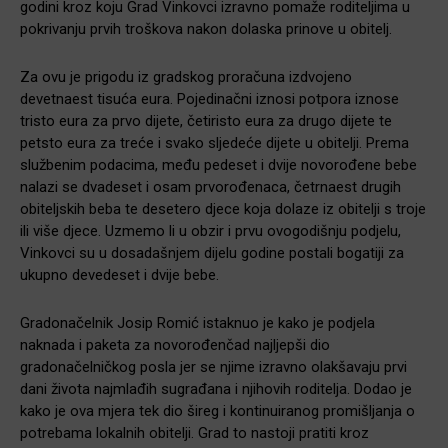
godini kroz koju Grad Vinkovci izravno pomaže roditeljima u
pokrivanju prvih troškova nakon dolaska prinove u obitelj.
Za ovu je prigodu iz gradskog proračuna izdvojeno
devetnaest tisuća eura. Pojedinačni iznosi potpora iznose
tristo eura za prvo dijete, četiristo eura za drugo dijete te
petsto eura za treće i svako sljedeće dijete u obitelji. Prema
službenim podacima, među pedeset i dvije novorođene bebe
nalazi se dvadeset i osam prvorođenaca, četrnaest drugih
obiteljskih beba te desetero djece koja dolaze iz obitelji s troje
ili više djece. Uzmemo li u obzir i prvu ovogodišnju podjelu,
Vinkovci su u dosadašnjem dijelu godine postali bogatiji za
ukupno devedeset i dvije bebe.
Gradonačelnik Josip Romić istaknuo je kako je podjela
naknada i paketa za novorođenčad najljepši dio
gradonačelničkog posla jer se njime izravno olakšavaju prvi
dani života najmlađih sugrađana i njihovih roditelja. Dodao je
kako je ova mjera tek dio šireg i kontinuiranog promišljanja o
potrebama lokalnih obitelji. Grad to nastoji pratiti kroz