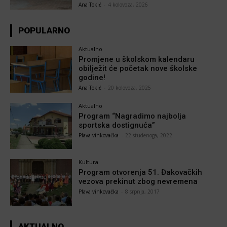
Ana Tokić
-
4 kolovoza, 2026
POPULARNO
Aktualno
Promjene u školskom kalendaru
obilježit će početak nove školske
godine!
Ana Tokić
-
20 kolovoza, 2025
Aktualno
Program “Nagradimo najbolja
sportska dostignuća”
Plava vinkovačka
-
22 studenoga, 2022
Kultura
Program otvorenja 51. Đakovačkih
vezova prekinut zbog nevremena
Plava vinkovačka
-
8 srpnja, 2017
AKTUALNO