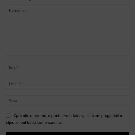
Komentar:
Ime
Ema
We
Spremite moje ime, e-poštu i web-lokaciju u ovom pregledniku
sljedeći put kada komentarirate.