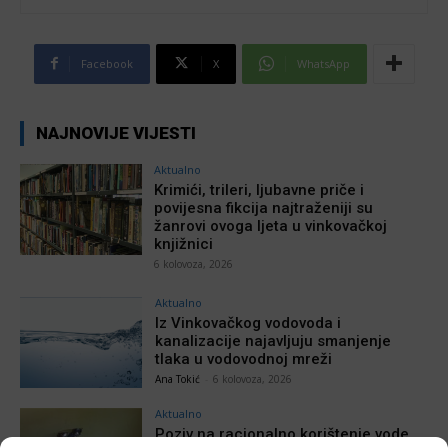
Facebook
X
WhatsApp
NAJNOVIJE VIJESTI
Aktualno
Krimići, trileri, ljubavne priče i
povijesna fikcija najtraženiji su
žanrovi ovoga ljeta u vinkovačkoj
knjižnici
6 kolovoza, 2026
Aktualno
Iz Vinkovačkog vodovoda i
kanalizacije najavljuju smanjenje
tlaka u vodovodnoj mreži
Ana Tokić
-
6 kolovoza, 2026
Aktualno
Poziv na racionalno korištenje vode