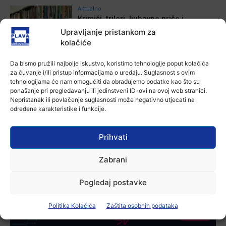
Aktualno
Krimići, trileri, ljubavne priče i
povijesna fikcija najtraženiji su
Upravljanje pristankom za
žanrovi ovoga ljeta u vinkovačkoj
kolačiće
knjižnici
6 kolovoza, 2026
Da bismo pružili najbolje iskustvo, koristimo tehnologije poput kolačića
Aktualno
za čuvanje i/ili pristup informacijama o uređaju. Suglasnost s ovim
Iz Vinkovačkog vodovoda i
tehnologijama će nam omogućiti da obrađujemo podatke kao što su
kanalizacije najavljuju smanjenje
ponašanje pri pregledavanju ili jedinstveni ID-ovi na ovoj web stranici.
tlaka u vodovodnoj mreži
Nepristanak ili povlačenje suglasnosti može negativno utjecati na
određene karakteristike i funkcije.
6 kolovoza, 2026
Aktualno
Prihvati
Poziv na racionalno korištenje vode
6 kolovoza, 2026
Zabrani
Pogledaj postavke
-Marketing-
Politika Kolačića
Zaštita osobnih podataka