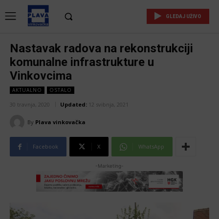
GLEDAJ UŽIVO
Nastavak radova na rekonstrukciji
komunalne infrastrukture u
Vinkovcima
AKTUALNO
OSTALO
30 travnja, 2020
Updated:
12 svibnja, 2021
By
Plava vinkovačka
Facebook
X
WhatsApp
-Marketing-