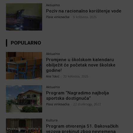
Aktualno
Poziv na racionalno korištenje vode
Plava vinkovačka
-
6 kolovoza, 2026
POPULARNO
Aktualno
Promjene u školskom kalendaru
obilježit će početak nove školske
godine!
Ana Tokić
-
20 kolovoza, 2025
Aktualno
Program “Nagradimo najbolja
sportska dostignuća”
Plava vinkovačka
-
22 studenoga, 2022
Kultura
Program otvorenja 51. Đakovačkih
vezova prekinut zbog nevremena