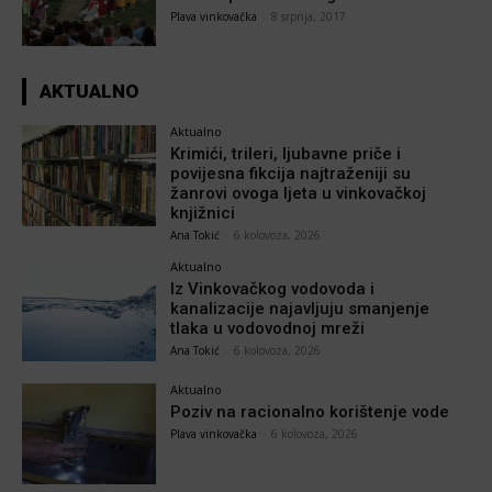
Plava vinkovačka
-
8 srpnja, 2017
AKTUALNO
Aktualno
Krimići, trileri, ljubavne priče i
povijesna fikcija najtraženiji su
žanrovi ovoga ljeta u vinkovačkoj
knjižnici
Ana Tokić
-
6 kolovoza, 2026
Aktualno
Iz Vinkovačkog vodovoda i
kanalizacije najavljuju smanjenje
tlaka u vodovodnoj mreži
Ana Tokić
-
6 kolovoza, 2026
Aktualno
Poziv na racionalno korištenje vode
Plava vinkovačka
-
6 kolovoza, 2026