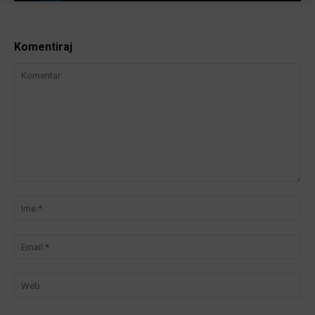
Komentiraj
Komentar:
Ime
Ema
We