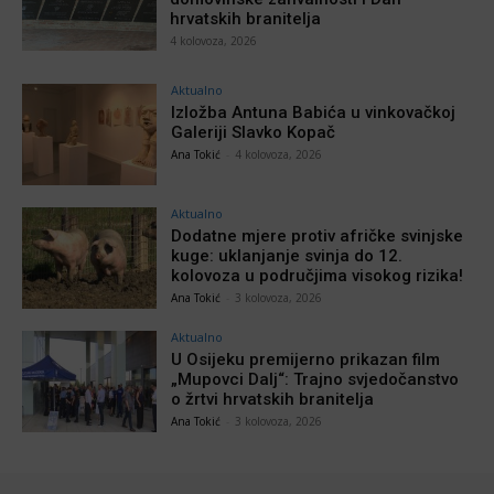
hrvatskih branitelja
4 kolovoza, 2026
Aktualno
Izložba Antuna Babića u vinkovačkoj
Galeriji Slavko Kopač
Ana Tokić
-
4 kolovoza, 2026
Aktualno
Dodatne mjere protiv afričke svinjske
kuge: uklanjanje svinja do 12.
kolovoza u područjima visokog rizika!
Ana Tokić
-
3 kolovoza, 2026
Aktualno
U Osijeku premijerno prikazan film
„Mupovci Dalj“: Trajno svjedočanstvo
o žrtvi hrvatskih branitelja
Ana Tokić
-
3 kolovoza, 2026