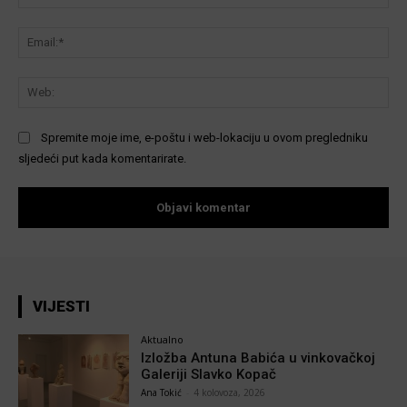
Ema
We
Spremite moje ime, e-poštu i web-lokaciju u ovom pregledniku
sljedeći put kada komentarirate.
VIJESTI
Aktualno
Izložba Antuna Babića u vinkovačkoj
Galeriji Slavko Kopač
Ana Tokić
-
4 kolovoza, 2026