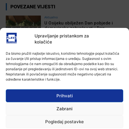
POVEZANE VIJESTI
Aktualno
U Osijeku obilježen Dan pobjede i
domovinske zahvalnosti i Dan
hrvatskih branitelja
Upravljanje pristankom za
4 kolovoza, 2026
kolačiće
Aktualno
Da bismo pružili najbolje iskustvo, koristimo tehnologije poput kolačića
Izložba Antuna Babića u vinkovačkoj
za čuvanje i/ili pristup informacijama o uređaju. Suglasnost s ovim
Galeriji Slavko Kopač
tehnologijama će nam omogućiti da obrađujemo podatke kao što su
4 kolovoza, 2026
ponašanje pri pregledavanju ili jedinstveni ID-ovi na ovoj web stranici.
Nepristanak ili povlačenje suglasnosti može negativno utjecati na
određene karakteristike i funkcije.
Aktualno
Dodatne mjere protiv afričke svinjske
kuge: uklanjanje svinja do 12.
Prihvati
kolovoza u područjima visokog rizika!
3 kolovoza, 2026
Zabrani
Aktualno
U Osijeku premijerno prikazan film
Pogledaj postavke
„Mupovci Dalj“: Trajno svjedočanstvo