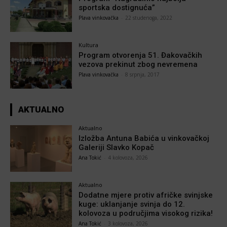
sportska dostignuća”
Plava vinkovačka
-
22 studenoga, 2022
Kultura
Program otvorenja 51. Đakovačkih
vezova prekinut zbog nevremena
Plava vinkovačka
-
8 srpnja, 2017
AKTUALNO
Aktualno
Izložba Antuna Babića u vinkovačkoj
Galeriji Slavko Kopač
Ana Tokić
-
4 kolovoza, 2026
Aktualno
Dodatne mjere protiv afričke svinjske
kuge: uklanjanje svinja do 12.
kolovoza u područjima visokog rizika!
Ana Tokić
-
3 kolovoza, 2026