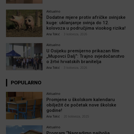
Aktualno
Dodatne mjere protiv afričke svinjske
kuge: uklanjanje svinja do 12.
kolovoza u područjima visokog rizika!
Ana Tokić
-
3 kolovoza, 2026
Aktualno
U Osijeku premijerno prikazan film
„Mupovci Dalj“: Trajno svjedočanstvo
o žrtvi hrvatskih branitelja
Ana Tokić
-
3 kolovoza, 2026
POPULARNO
Aktualno
Promjene u školskom kalendaru
obilježit će početak nove školske
godine!
Ana Tokić
-
20 kolovoza, 2025
Aktualno
Program “Nagradimo najbolja