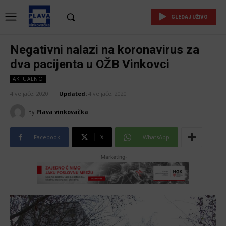
GLEDAJ UŽIVO
Negativni nalazi na koronavirus za
dva pacijenta u OŽB Vinkovci
AKTUALNO
4 veljače, 2020
Updated:
4 veljače, 2020
By
Plava vinkovačka
Facebook
X
WhatsApp
-Marketing-