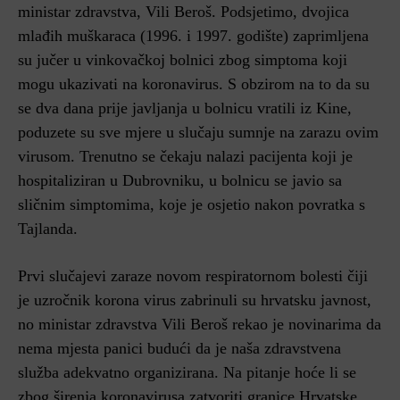
ministar zdravstva, Vili Beroš. Podsjetimo, dvojica
mlađih muškaraca (1996. i 1997. godište) zaprimljena
su jučer u vinkovačkoj bolnici zbog simptoma koji
mogu ukazivati na koronavirus. S obzirom na to da su
se dva dana prije javljanja u bolnicu vratili iz Kine,
poduzete su sve mjere u slučaju sumnje na zarazu ovim
virusom. Trenutno se čekaju nalazi pacijenta koji je
hospitaliziran u Dubrovniku, u bolnicu se javio sa
sličnim simptomima, koje je osjetio nakon povratka s
Tajlanda.
Prvi slučajevi zaraze novom respiratornom bolesti čiji
je uzročnik korona virus zabrinuli su hrvatsku javnost,
no ministar zdravstva Vili Beroš rekao je novinarima da
nema mjesta panici budući da je naša zdravstvena
služba adekvatno organizirana. Na pitanje hoće li se
zbog širenja koronavirusa zatvoriti granice Hrvatske,