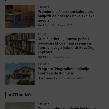
Aktualno
Promjene u školskom kalendaru
obilježit će početak nove školske
godine!
Ana Tokić
-
20 kolovoza, 2025
Aktualno
Krimići, trileri, ljubavne priče i
povijesna fikcija najtraženiji su
žanrovi ovoga ljeta u vinkovačkoj
knjižnici
Ana Tokić
-
6 kolovoza, 2026
Aktualno
Program “Nagradimo najbolja
sportska dostignuća”
Plava vinkovačka
-
22 studenoga, 2022
AKTUALNO
Aktualno
Za dva tjedna započinje još jedna