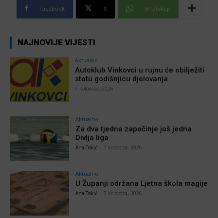
Facebook
X
WhatsApp
NAJNOVIJE VIJESTI
Aktualno
Autoklub Vinkovci u rujnu će obilježiti
stotu godišnjicu djelovanja
7 kolovoza, 2026
Aktualno
Za dva tjedna započinje još jedna
Divlja liga
Ana Tokić
-
7 kolovoza, 2026
Aktualno
U Županji održana Ljetna škola magije
Ana Tokić
-
7 kolovoza, 2026