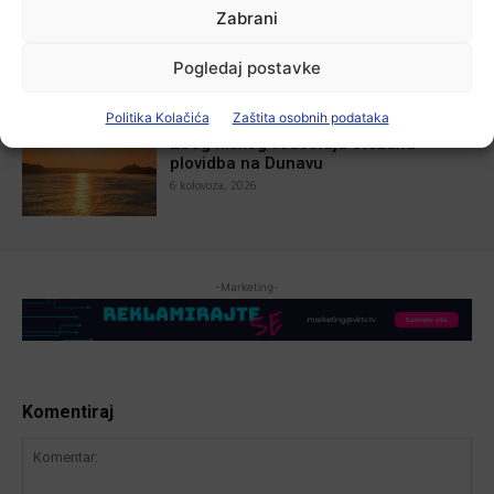
Zabrani
U Županji održana Ljetna škola magije
7 kolovoza, 2026
Pogledaj postavke
Politika Kolačića
Zaštita osobnih podataka
Aktualno
Zbog niskog vodostaja otežana
plovidba na Dunavu
6 kolovoza, 2026
-Marketing-
Komentiraj