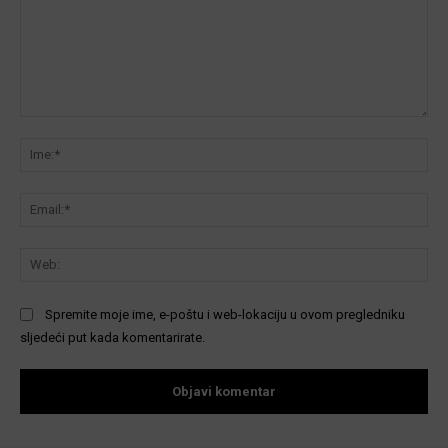
Komentar:
Ime
Ema
We
Spremite moje ime, e-poštu i web-lokaciju u ovom pregledniku
sljedeći put kada komentarirate.