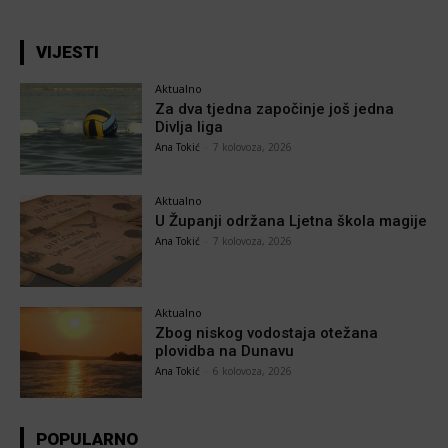
VIJESTI
Aktualno
Za dva tjedna započinje još jedna
Divlja liga
Ana Tokić
-
7 kolovoza, 2026
Aktualno
U Županji održana Ljetna škola magije
Ana Tokić
-
7 kolovoza, 2026
Aktualno
Zbog niskog vodostaja otežana
plovidba na Dunavu
Ana Tokić
-
6 kolovoza, 2026
POPULARNO