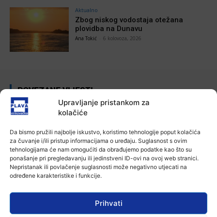
Aktualno
Zbog niskog vodostaja otežana
plovidba na Dunavu
Ana Tokić
-
6 kolovoza, 2026
POVEZANE VIJESTI
Upravljanje pristankom za
Aktualno
kolačiće
Autoklub Vinkovci u rujnu će obilježiti
stotu godišnjicu djelovanja
Da bismo pružili najbolje iskustvo, koristimo tehnologije poput kolačića
7 kolovoza, 2026
za čuvanje i/ili pristup informacijama o uređaju. Suglasnost s ovim
tehnologijama će nam omogućiti da obrađujemo podatke kao što su
ponašanje pri pregledavanju ili jedinstveni ID-ovi na ovoj web stranici.
Aktualno
Nepristanak ili povlačenje suglasnosti može negativno utjecati na
Za dva tjedna započinje još jedna
određene karakteristike i funkcije.
Divlja liga
7 kolovoza, 2026
Prihvati
Aktualno