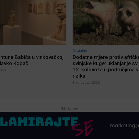
Aktualno
Antuna Babića u vinkovačkoj
Dodatne mjere protiv afričk
Slavko Kopač
svinjske kuge: uklanjanje sv
12. kolovoza u područjima 
2026
rizika!
3 kolovoza, 2026
-Marketing-