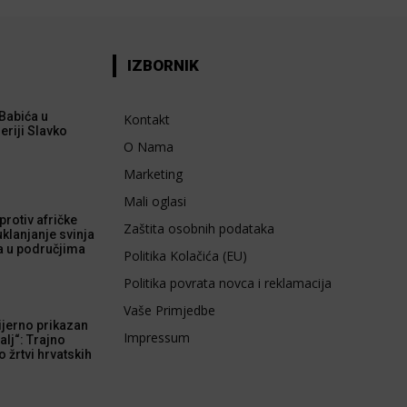
IZBORNIK
Babića u
Kontakt
eriji Slavko
O Nama
Marketing
Mali oglasi
rotiv afričke
Zaštita osobnih podataka
uklanjanje svinja
a u područjima
Politika Kolačića (EU)
Politika povrata novca i reklamacija
Vaše Primjedbe
ijerno prikazan
Impressum
alj“: Trajno
 žrtvi hrvatskih