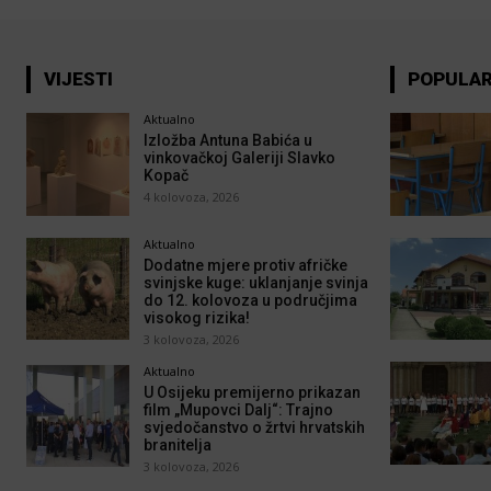
VIJESTI
POPULA
Aktualno
Izložba Antuna Babića u
vinkovačkoj Galeriji Slavko
Kopač
4 kolovoza, 2026
Aktualno
Dodatne mjere protiv afričke
svinjske kuge: uklanjanje svinja
do 12. kolovoza u područjima
visokog rizika!
3 kolovoza, 2026
Aktualno
U Osijeku premijerno prikazan
film „Mupovci Dalj“: Trajno
svjedočanstvo o žrtvi hrvatskih
branitelja
3 kolovoza, 2026