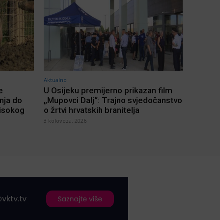
Aktualno
e
U Osijeku premijerno prikazan film
inja do
„Mupovci Dalj“: Trajno svjedočanstvo
visokog
o žrtvi hrvatskih branitelja
3 kolovoza, 2026