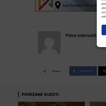
pri
obr
ovo
odr
Plava vinkovačka
Facebook
Share
POVEZANE VIJESTI