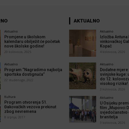
RNO
AKTUALNO
Aktualno
Aktualno
Promjene u školskom
Izložba Antuna 
kalendaru obilježit će početak
vinkovačkoj Gal
nove školske godine!
Kopač
20 kolovoza, 2025
4 kolovoza, 2026
Aktualno
Aktualno
Program “Nagradimo najbolja
Dodatne mjere p
sportska dostignuća”
svinjske kuge: 
do 12. kolovoz
22 studenoga, 2022
visokog rizika!
3 kolovoza, 2026
Kultura
Aktualno
Program otvorenja 51.
U Osijeku prem
Đakovačkih vezova prekinut
film „Mupovci D
zbog nevremena
svjedočanstvo o
branitelja
8 srpnja, 2017
3 kolovoza, 2026