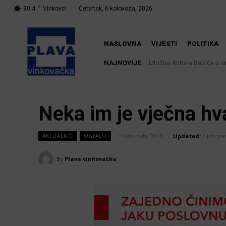
C
30.4
Vinkovci
Četvrtak, 6 kolovoza, 2026
NASLOVNA
VIJESTI
POLITIKA
NAJNOVIJE
Izložba Antuna Babića u vi
Dodatne mjere protiv a
rizika!
Neka im je vječna hva
2 listopada, 2023
Updated:
2 listopa
AKTUALNO
OSTALO
By
Plava vinkovačka