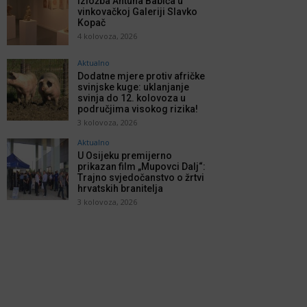
Izložba Antuna Babića u
vinkovačkoj Galeriji Slavko
Kopač
4 kolovoza, 2026
Aktualno
Dodatne mjere protiv afričke
svinjske kuge: uklanjanje
svinja do 12. kolovoza u
područjima visokog rizika!
3 kolovoza, 2026
Aktualno
U Osijeku premijerno
prikazan film „Mupovci Dalj“:
Trajno svjedočanstvo o žrtvi
hrvatskih branitelja
3 kolovoza, 2026