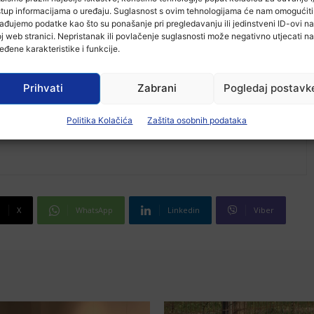
stup informacijama o uređaju. Suglasnost s ovim tehnologijama će nam omogućiti
ađujemo podatke kao što su ponašanje pri pregledavanju ili jedinstveni ID-ovi na
j web stranici. Nepristanak ili povlačenje suglasnosti može negativno utjecati na
eđene karakteristike i funkcije.
Prihvati
Zabrani
Pogledaj postavk
Politika Kolačića
Zaštita osobnih podataka
X
WhatsApp
Linkedin
Viber