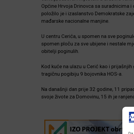
Općine Hrvoja Drinovca sa suradnicima i 
položilo je i izaslanstvo Demokratske zaj
mađarske nacionalne manjine.
U centru Cerića, u spomen na sve poginule
spomen ploču za sve ubijene i nestale mje
obitelji poginulih.
Kod kuće na ulazu u Cerić kao i prijašnjih
tragičnu pogibiju 9 bojovnika HOS-a.
Na današnji dan prije 32 godine, 11 pripa
svoje živote za Domovinu, 15 ih je ranjen
Da 