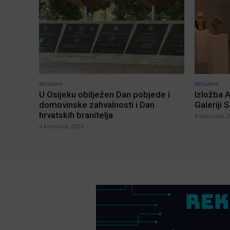
Aktualno
Aktualno
U Osijeku obilježen Dan pobjede i
Izložba 
domovinske zahvalnosti i Dan
Galeriji 
hrvatskih branitelja
4 kolovoza, 
4 kolovoza, 2026