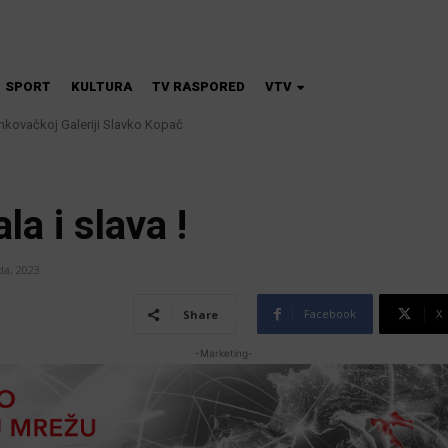
SPORT
KULTURA
TV RASPORED
VTV
nkovačkoj Galeriji Slavko Kopač
fričke svinjske kuge: uklanjanje svinja do 12. kolovoza u područjima visokog
la i slava !
da, 2023
Facebook
X
Share
-Marketing-