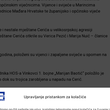
općinskim vijećnicima. Vijence i svijeće u Marincima
ednice Mađara Hrvatske te županijsko i općinsko vijeće
 i nestale mještane Cerića u velikosrpskoj agresiji
štane Cerića otkrile su Verica Pezić i Marija Nuić – članice
 godina, položeni su vijenci i zapaljene svijeće u spomen na
dnika HOS-a Vinkovci 1. bojne „Marijan Baotić“ položilo je
o dok su trojica zarobljena u napadu na Cerić.
-Marketing-
Upravljanje pristankom za kolačiće
bismo pružili najbolje iskustvo, koristimo tehnologije poput kolačića za čuvanje i/