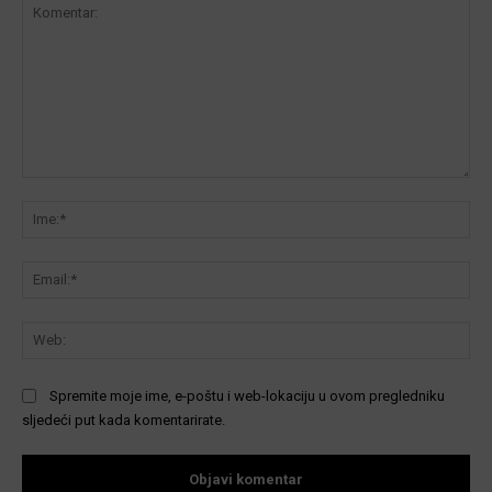
Komentar:
Ime
Ema
We
Spremite moje ime, e-poštu i web-lokaciju u ovom pregledniku
sljedeći put kada komentarirate.