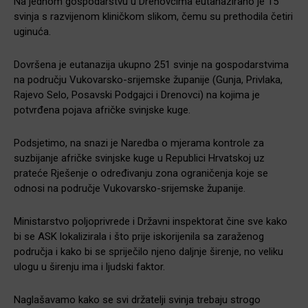
Na jednom gospodarstvu u Drenovcima eutanazirano je 15
svinja s razvijenom kliničkom slikom, čemu su prethodila četiri
uginuća.
Dovršena je eutanazija ukupno 251 svinje na gospodarstvima
na području Vukovarsko-srijemske županije (Gunja, Privlaka,
Rajevo Selo, Posavski Podgajci i Drenovci) na kojima je
potvrđena pojava afričke svinjske kuge.
Podsjetimo, na snazi je Naredba o mjerama kontrole za
suzbijanje afričke svinjske kuge u Republici Hrvatskoj uz
prateće Rješenje o određivanju zona ograničenja koje se
odnosi na područje Vukovarsko-srijemske županije.
Ministarstvo poljoprivrede i Državni inspektorat čine sve kako
bi se ASK lokalizirala i što prije iskorijenila sa zaraženog
područja i kako bi se spriječilo njeno daljnje širenje, no veliku
ulogu u širenju ima i ljudski faktor.
Naglašavamo kako se svi držatelji svinja trebaju strogo