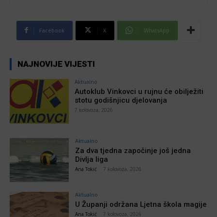
Facebook
X
WhatsApp
NAJNOVIJE VIJESTI
Aktualno
Autoklub Vinkovci u rujnu će obilježiti
stotu godišnjicu djelovanja
7 kolovoza, 2026
Aktualno
Za dva tjedna započinje još jedna
Divlja liga
Ana Tokić
-
7 kolovoza, 2026
Aktualno
U Županji održana Ljetna škola magije
Ana Tokić
-
7 kolovoza, 2026