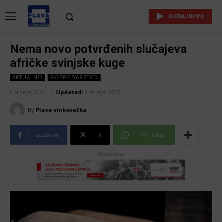
GLEDAJ UŽIVO
Nema novo potvrđenih slučajeva
afričke svinjske kuge
AKTUALNO
GOSPODARSTVO
2 srpnja, 2023
Updated:
2 srpnja, 2023
By
Plava vinkovačka
Facebook
X
WhatsApp
-Marketing-