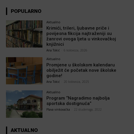
POPULARNO
Aktualno
Krimići, trileri, ljubavne priče i
povijesna fikcija najtraženiji su
žanrovi ovoga ljeta u vinkovačkoj
knjižnici
Ana Tokić
-
6 kolovoza, 2026
Aktualno
Promjene u školskom kalendaru
obilježit će početak nove školske
godine!
Ana Tokić
-
20 kolovoza, 2025
Aktualno
Program “Nagradimo najbolja
sportska dostignuća”
Plava vinkovačka
-
22 studenoga, 2022
AKTUALNO