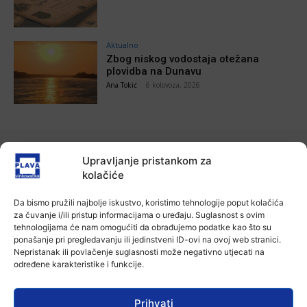
Aktualno
Zbog niskog vodostaja otežana
plovidba na Dunavu
Ana Tokić
-
6 kolovoza, 2026
POVEZANE VIJESTI
Upravljanje pristankom za
kolačiće
Aktualno
Autoklub Vinkovci u rujnu će obilježiti
Da bismo pružili najbolje iskustvo, koristimo tehnologije poput kolačića
stotu godišnjicu djelovanja
za čuvanje i/ili pristup informacijama o uređaju. Suglasnost s ovim
7 kolovoza, 2026
tehnologijama će nam omogućiti da obrađujemo podatke kao što su
ponašanje pri pregledavanju ili jedinstveni ID-ovi na ovoj web stranici.
Nepristanak ili povlačenje suglasnosti može negativno utjecati na
Aktualno
određene karakteristike i funkcije.
Za dva tjedna započinje još jedna
Divlja liga
7 kolovoza, 2026
Prihvati