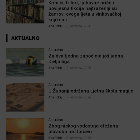
Krimići, trileri, ljubavne priče i
povijesna fikcija najtraženiji su
žanrovi ovoga ljeta u vinkovačkoj
knjižnici
Ana Tokić
-
6 kolovoza, 2026
AKTUALNO
Aktualno
Za dva tjedna započinje još jedna
Divlja liga
Ana Tokić
-
7 kolovoza, 2026
Aktualno
U Županji održana Ljetna škola magije
Ana Tokić
-
7 kolovoza, 2026
Aktualno
Zbog niskog vodostaja otežana
plovidba na Dunavu
Ana Tokić
-
6 kolovoza, 2026