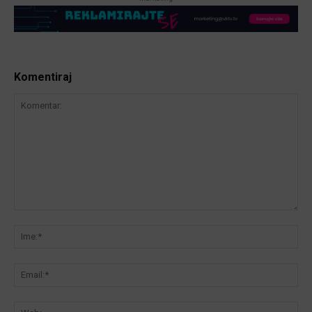
Komentiraj
Komentar:
Ime
Ema
We