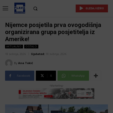
GLEDAJ UŽIVO
Nijemce posjetila prva ovogodišnja
organizirana grupa posjetitelja iz
Amerike!
AKTUALNO
OSTALO
18 svibnja, 2026
Updated:
18 svibnja, 2026
By
Ana Tokić
Facebook
X
WhatsApp
-Marketing-