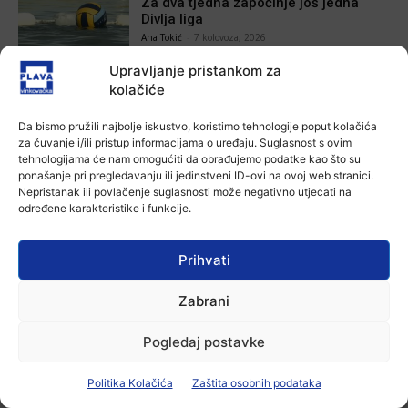
Za dva tjedna započinje još jedna
Divlja liga
Ana Tokić
-
7 kolovoza, 2026
Upravljanje pristankom za
Aktualno
kolačiće
U Županji održana Ljetna škola magije
Ana Tokić
-
7 kolovoza, 2026
Da bismo pružili najbolje iskustvo, koristimo tehnologije poput kolačića
za čuvanje i/ili pristup informacijama o uređaju. Suglasnost s ovim
tehnologijama će nam omogućiti da obrađujemo podatke kao što su
ponašanje pri pregledavanju ili jedinstveni ID-ovi na ovoj web stranici.
Aktualno
Nepristanak ili povlačenje suglasnosti može negativno utjecati na
Zbog niskog vodostaja otežana
određene karakteristike i funkcije.
plovidba na Dunavu
Ana Tokić
-
6 kolovoza, 2026
Prihvati
Zabrani
POVEZANE VIJESTI
Pogledaj postavke
Aktualno
Politika Kolačića
Zaštita osobnih podataka
Autoklub Vinkovci u rujnu će obilježiti
stotu godišnjicu djelovanja