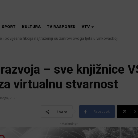
SPORT
KULTURA
TV RASPORED
VTV
 i povijesna fikcija najtraženiji su žanrovi ovoga ljeta u vinkovačkoj
kanalizacije najavljuju smanjenje tlaka u vodovodnoj mreži
 razvoja – sve knjižnice V
a virtualnu stvarnost
enoga, 2025
Facebook
X
Share
-Marketing-