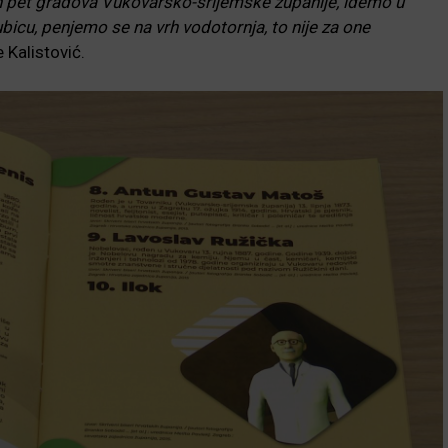
ih pet gradova Vukovarsko-srijemske županije, idemo u
cu, penjemo se na vrh vodotornja, to nije za one
je Kalistović.