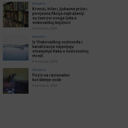
Aktualno
Krimići, trileri, ljubavne priče i
povijesna fikcija najtraženiji
su žanrovi ovoga ljeta u
vinkovačkoj knjižnici
6 kolovoza, 2026
Aktualno
Iz Vinkovačkog vodovoda i
kanalizacije najavljuju
smanjenje tlaka u vodovodnoj
mreži
6 kolovoza, 2026
Aktualno
Poziv na racionalno
korištenje vode
6 kolovoza, 2026