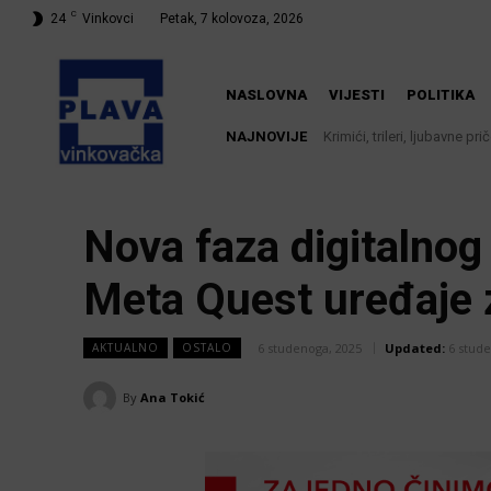
C
24
Vinkovci
Petak, 7 kolovoza, 2026
NASLOVNA
VIJESTI
POLITIKA
NAJNOVIJE
Krimići, trileri, ljubavne priče
Iz Vinkovačkog vodovoda i 
knjižnici
Nova faza digitalnog
Meta Quest uređaje z
6 studenoga, 2025
Updated:
6 stud
AKTUALNO
OSTALO
By
Ana Tokić