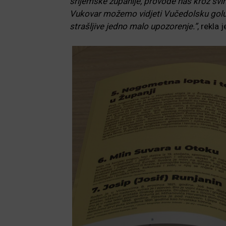
srijemske županije, provode nas kroz sv
Vukovar možemo vidjeti Vučedolsku golubi
strašljive jedno malo upozorenje.”
, rekla 