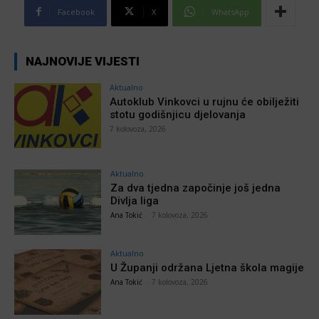
Facebook
X
WhatsApp
NAJNOVIJE VIJESTI
Aktualno
Autoklub Vinkovci u rujnu će obilježiti
stotu godišnjicu djelovanja
7 kolovoza, 2026
Aktualno
Za dva tjedna započinje još jedna
Divlja liga
Ana Tokić
-
7 kolovoza, 2026
Aktualno
U Županji održana Ljetna škola magije
Ana Tokić
-
7 kolovoza, 2026