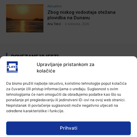
Aktualno
Zbog niskog vodostaja otežana
plovidba na Dunavu
Ana Tokić
-
6 kolovoza, 2026
POVEZANE VIJESTI
Upravljanje pristankom za
Aktualno
kolačiće
Autoklub Vinkovci u rujnu će obilježiti
stotu godišnjicu djelovanja
Da bismo pružili najbolje iskustvo, koristimo tehnologije poput kolačića
7 kolovoza, 2026
za čuvanje i/ili pristup informacijama o uređaju. Suglasnost s ovim
tehnologijama će nam omogućiti da obrađujemo podatke kao što su
ponašanje pri pregledavanju ili jedinstveni ID-ovi na ovoj web stranici.
Aktualno
Nepristanak ili povlačenje suglasnosti može negativno utjecati na
Za dva tjedna započinje još jedna
određene karakteristike i funkcije.
Divlja liga
7 kolovoza, 2026
Prihvati
Aktualno