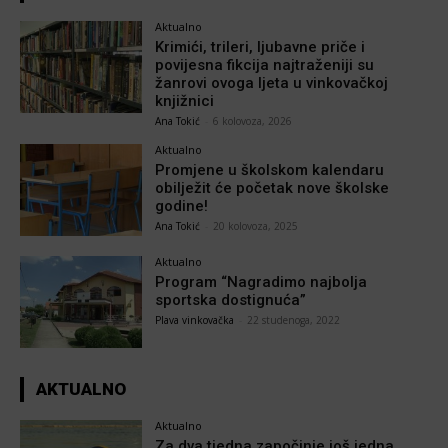
Aktualno
Krimići, trileri, ljubavne priče i
povijesna fikcija najtraženiji su
žanrovi ovoga ljeta u vinkovačkoj
knjižnici
Ana Tokić
-
6 kolovoza, 2026
Aktualno
Promjene u školskom kalendaru
obilježit će početak nove školske
godine!
Ana Tokić
-
20 kolovoza, 2025
Aktualno
Program “Nagradimo najbolja
sportska dostignuća”
Plava vinkovačka
-
22 studenoga, 2022
AKTUALNO
Aktualno
Za dva tjedna započinje još jedna