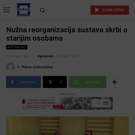
GLEDAJ UŽIVO
Nužna reorganizacija sustava skrbi o
starijim osobama
AKTUALNO
13 veljače, 2017
Updated:
13 veljače, 2017
By
Plava vinkovačka
Facebook
X
WhatsApp
-Marketing-