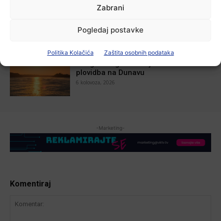
Zabrani
U Županji održana Ljetna škola magije
7 kolovoza, 2026
Pogledaj postavke
Politika Kolačića
Zaštita osobnih podataka
Aktualno
Zbog niskog vodostaja otežana
plovidba na Dunavu
6 kolovoza, 2026
-Marketing-
Komentiraj