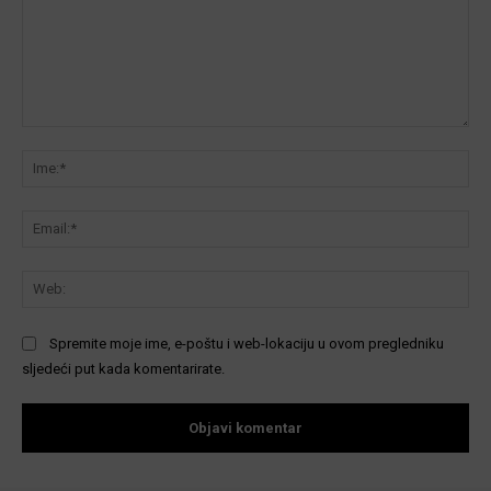
Komentar:
Ime
Ema
We
Spremite moje ime, e-poštu i web-lokaciju u ovom pregledniku
sljedeći put kada komentarirate.