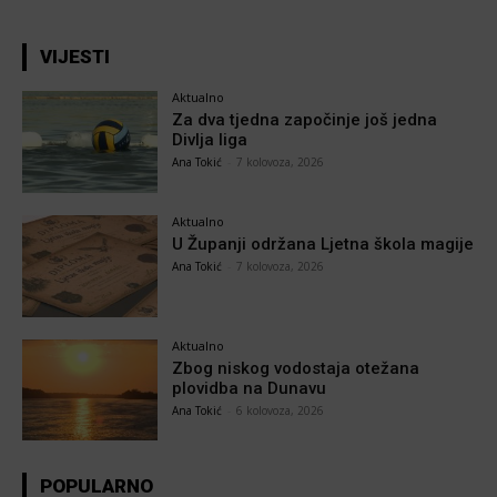
VIJESTI
Aktualno
Za dva tjedna započinje još jedna
Divlja liga
Ana Tokić
-
7 kolovoza, 2026
Aktualno
U Županji održana Ljetna škola magije
Ana Tokić
-
7 kolovoza, 2026
Aktualno
Zbog niskog vodostaja otežana
plovidba na Dunavu
Ana Tokić
-
6 kolovoza, 2026
POPULARNO