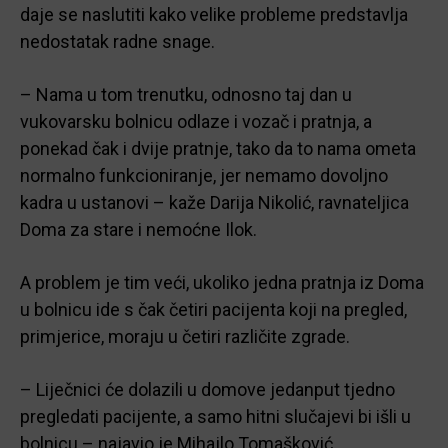
daje se naslutiti kako velike probleme predstavlja
nedostatak radne snage.
– Nama u tom trenutku, odnosno taj dan u
vukovarsku bolnicu odlaze i vozač i pratnja, a
ponekad čak i dvije pratnje, tako da to nama ometa
normalno funkcioniranje, jer nemamo dovoljno
kadra u ustanovi – kaže Darija Nikolić, ravnateljica
Doma za stare i nemoćne Ilok.
A problem je tim veći, ukoliko jedna pratnja iz Doma
u bolnicu ide s čak četiri pacijenta koji na pregled,
primjerice, moraju u četiri različite zgrade.
– Liječnici će dolazili u domove jedanput tjedno
pregledati pacijente, a samo hitni slučajevi bi išli u
bolnicu – najavio je Mihajlo Tomašković