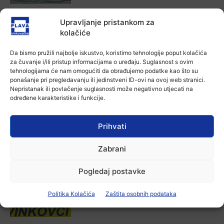
Aktualno
Upravljanje pristankom za
U Županji održana Ljetna škola magije
kolačiće
Ana Tokić
-
7 kolovoza, 2026
Da bismo pružili najbolje iskustvo, koristimo tehnologije poput kolačića
za čuvanje i/ili pristup informacijama o uređaju. Suglasnost s ovim
tehnologijama će nam omogućiti da obrađujemo podatke kao što su
Aktualno
ponašanje pri pregledavanju ili jedinstveni ID-ovi na ovoj web stranici.
Zbog niskog vodostaja otežana
Nepristanak ili povlačenje suglasnosti može negativno utjecati na
plovidba na Dunavu
određene karakteristike i funkcije.
Ana Tokić
-
6 kolovoza, 2026
Prihvati
Zabrani
POVEZANE VIJESTI
Pogledaj postavke
Aktualno
Autoklub Vinkovci u rujnu će obilježiti
stotu godišnjicu djelovanja
Politika Kolačića
Zaštita osobnih podataka
7 kolovoza, 2026