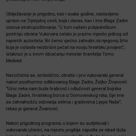
Obilježavanje je prigodno, kao i svake godine, nastavljeno
upravo na Trpinjskoj cesti, koja i danas, kao i ime Blage Zadre
izaziva strahopoštovanje. “U tom našem pobjedničkom
postroju obrane Vukovara ostalo je prazno mjesto jednog od
najvećih autoriteta. Bit ćemo vječno zahvalni na njegovoj žrtvi
koja je ostavila neizbrisivi pečat na noviju hrvatsku povijest”,
istaknuo je u svom obraćanju ministar branitelja Tomo
Medved.
Nazočnima se, simbolično, obratio i prvi vukovarski general
nakon posthumno odlikovanog Blage Zadre, Željko Živanović.
“Uzor neka nam bude hrabrost i odlučnost general bojnika
Blage Zadre, hrvatskog borca iz Domovinskog rata, čije ime
sa zahvalnošću odzvanja selima i gradovima Lijepe Naše”,
rekao je general Živanović.
Nakon prigodnog programa, u kojem su sudjelovali i
vukovarski učenici, na mjesto pogibije zaputila se nikad duža