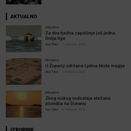
AKTUALNO
Aktualno
Za dva tjedna započinje još jedna
Divlja liga
Ana Tokić
-
7 kolovoza, 2026
Aktualno
U Županji održana Ljetna škola magije
Ana Tokić
-
7 kolovoza, 2026
Aktualno
Zbog niskog vodostaja otežana
plovidba na Dunavu
Ana Tokić
-
6 kolovoza, 2026
IZBORNIK