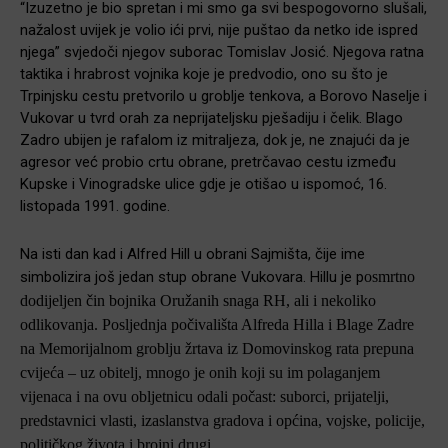
“Izuzetno je bio spretan i mi smo ga svi bespogovorno slušali,
nažalost uvijek je volio ići prvi, nije puštao da netko ide ispred
njega” svjedoči njegov suborac Tomislav Josić. Njegova ratna
taktika i hrabrost vojnika koje je predvodio, ono su što je
Trpinjsku cestu pretvorilo u groblje tenkova, a Borovo Naselje i
Vukovar u tvrd orah za neprijateljsku pješadiju i čelik. Blago
Zadro ubijen je rafalom iz mitraljeza, dok je, ne znajući da je
agresor već probio crtu obrane, pretrčavao cestu između
Kupske i Vinogradske ulice gdje je otišao u ispomoć, 16.
listopada 1991. godine.
Na isti dan kad i Alfred Hill u obrani Sajmišta, čije ime
simbolizira još jedan stup obrane Vukovara. Hillu je p
osmrtno
dodijeljen čin bojnika Oružanih snaga RH, ali i nekoliko
odlikovanja. Posljednja počivališta Alfreda Hilla i Blage Zadre
na Memorijalnom groblju žrtava iz Domovinskog rata prepuna
cvijeća – uz obitelj, mnogo je onih koji su im polaganjem
vijenaca i na ovu obljetnicu odali počast: suborci, prijatelji,
predstavnici vlasti, izaslanstva gradova i općina, vojske, policije,
političkog života i brojni drugi.