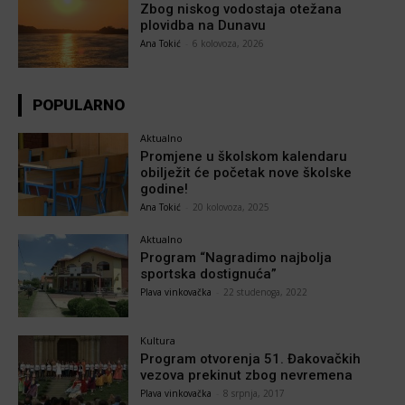
Zbog niskog vodostaja otežana
plovidba na Dunavu
Ana Tokić
-
6 kolovoza, 2026
POPULARNO
Aktualno
Promjene u školskom kalendaru
obilježit će početak nove školske
godine!
Ana Tokić
-
20 kolovoza, 2025
Aktualno
Program “Nagradimo najbolja
sportska dostignuća”
Plava vinkovačka
-
22 studenoga, 2022
Kultura
Program otvorenja 51. Đakovačkih
vezova prekinut zbog nevremena
Plava vinkovačka
-
8 srpnja, 2017