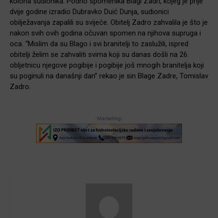
kolona sudionika. Podno spomenika Blagi Zadri, kojeg je prije
dvije godine izradio Dubravko Duić Dunja, sudionici
obilježavanja zapalili su svijeće. Obitelj Zadro zahvalila je što je
nakon svih ovih godina očuvan spomen na njihova supruga i
oca. “Mislim da su Blago i svi branitelji to zaslužili, ispred
obitelji želim se zahvaliti svima koji su danas došli na 26.
obljetnicu njegove pogibije i pogibije još mnogih branitelja koji
su poginuli na današnji dan” rekao je sin Blage Zadre, Tomislav
Zadro.
-Marketing-