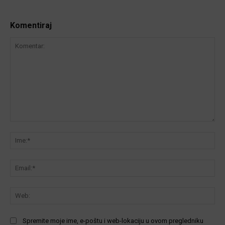
Komentiraj
Komentar:
Ime
Ema
We
Spremite moje ime, e-poštu i web-lokaciju u ovom pregledniku