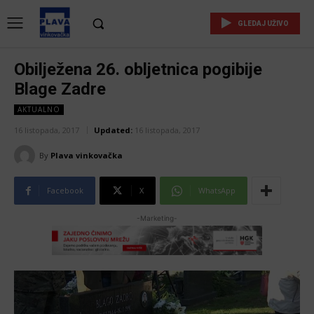
GLEDAJ UŽIVO
Obilježena 26. obljetnica pogibije
Blage Zadre
AKTUALNO
16 listopada, 2017
Updated:
16 listopada, 2017
By
Plava vinkovačka
Facebook
X
WhatsApp
-Marketing-