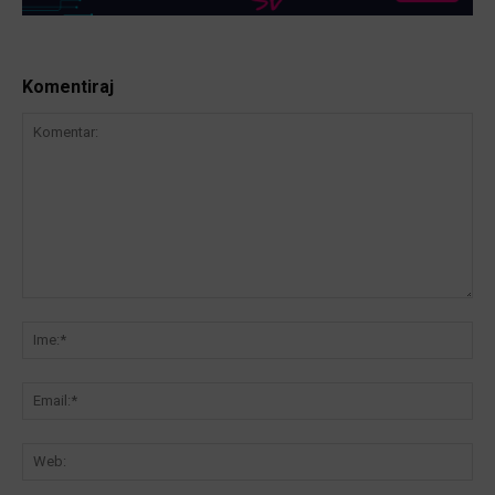
Komentiraj
Komentar:
Ime
Ema
We