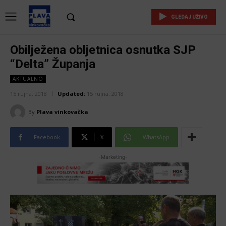
GLEDAJ UŽIVO
Obilježena obljetnica osnutka SJP
“Delta” Županja
AKTUALNO
15 rujna, 2018
Updated:
15 rujna, 2018
By
Plava vinkovačka
Facebook
X
WhatsApp
-Marketing-