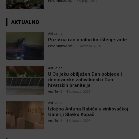
Plava vinkovačka
-
8 srpnja, 2017
AKTUALNO
Aktualno
Poziv na racionalno korištenje vode
Plava vinkovačka
-
6 kolovoza, 2026
Aktualno
U Osijeku obilježen Dan pobjede i
domovinske zahvalnosti i Dan
hrvatskih branitelja
Ana Tokić
-
4 kolovoza, 2026
Aktualno
Izložba Antuna Babića u vinkovačkoj
Galeriji Slavko Kopač
Ana Tokić
-
4 kolovoza, 2026